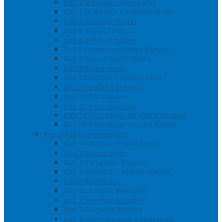
Bab 2 Matahari Majapahit
Bab 3 Di Bawah Panji Majapahit
Bab 4 Gunung Semar
Bab 5 Tiga Orang
Bab 6 Wringin Anom
Bab 7 Pemberontakan Senyap
Bab 8 Siasat Gajah Mada
Bab 9 Rawa-rawa
Bab 10 Malam Penumpasan
Bab 11 Bulak Banteng
Bab 12 Persiapan
Bab 13 Rencana Lain
Bab 14 Pertempuran Hari Pertama
Bab 15 Pertempuran Hari Kedua
Penaklukan Panarukan
Bab 1 Rencana Penaklukan
Bab 2 Sabuk Inten
Bab 3 Pangeran Benawa
Bab 4 Kabut di Tengah Malam
Bab 5 Berhitung
Bab 6 Lembah Merbabu
Bab 7 Wedhus Gembel
Bab 8 Gerbang Demak
Bab 9 Pertempuran Panarukan