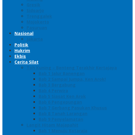
Gresik
Sidoarjo
Trenggalek
Mojokerto
Pasuruan
Nasional
Jakarta
Politik
Hukrim
Ekbis
Cerita Silat
Toh Kuning – Benteng Terakhir Kertajaya
Bab 1 Jalur Banengan
Bab 2 Sampai Jumpa, Ken Arok!
Bab 3 Bergabung
Bab 4 Perwira
Bab 5 Siasat Ken Arok
Bab 6 Pengepungan
Bab 7 Gerbang Pasukan Khusus
Bab 8 Tanah Larangan
Bab 9 Penyelamatan
Langit Hitam Majapahit
Bab 1 Menuju Kotaraja