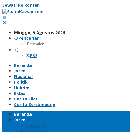
Lewati ke konten
Minggu, 9 Agustus 2026
Pencarian
RSS
Beranda
Jatim
Nasional
Politik
Hukrim
Ekbis
Cerita Silat
Cerita Bersambung
Beranda
Jatim
Surabaya
Malang