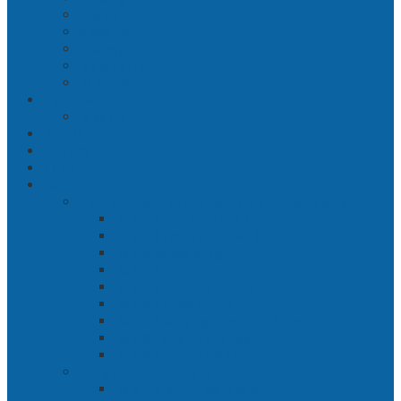
Gresik
Sidoarjo
Trenggalek
Mojokerto
Pasuruan
Nasional
Jakarta
Politik
Hukrim
Ekbis
Cerita Silat
Toh Kuning – Benteng Terakhir Kertajaya
Bab 1 Jalur Banengan
Bab 2 Sampai Jumpa, Ken Arok!
Bab 3 Bergabung
Bab 4 Perwira
Bab 5 Siasat Ken Arok
Bab 6 Pengepungan
Bab 7 Gerbang Pasukan Khusus
Bab 8 Tanah Larangan
Bab 9 Penyelamatan
Langit Hitam Majapahit
Bab 1 Menuju Kotaraja