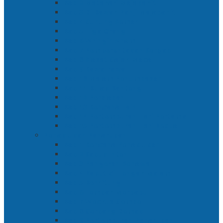
Bab 2 Matahari Majapahit
Bab 3 Di Bawah Panji Majapahit
Bab 4 Gunung Semar
Bab 5 Tiga Orang
Bab 6 Wringin Anom
Bab 7 Pemberontakan Senyap
Bab 8 Siasat Gajah Mada
Bab 9 Rawa-rawa
Bab 10 Malam Penumpasan
Bab 11 Bulak Banteng
Bab 12 Persiapan
Bab 13 Rencana Lain
Bab 14 Pertempuran Hari Pertama
Bab 15 Pertempuran Hari Kedua
Penaklukan Panarukan
Bab 1 Rencana Penaklukan
Bab 2 Sabuk Inten
Bab 3 Pangeran Benawa
Bab 4 Kabut di Tengah Malam
Bab 5 Berhitung
Bab 6 Lembah Merbabu
Bab 7 Wedhus Gembel
Bab 8 Gerbang Demak
Bab 9 Pertempuran Panarukan