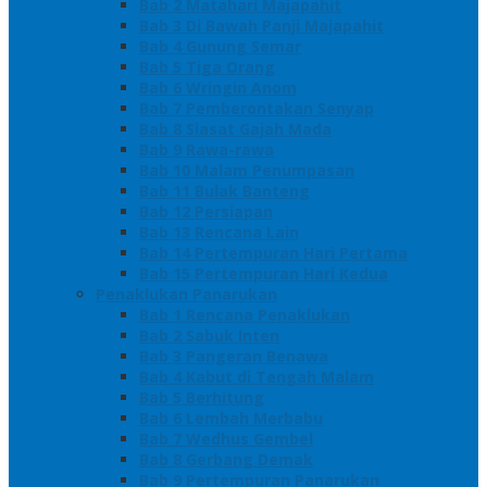
Bab 2 Matahari Majapahit
Bab 3 Di Bawah Panji Majapahit
Bab 4 Gunung Semar
Bab 5 Tiga Orang
Bab 6 Wringin Anom
Bab 7 Pemberontakan Senyap
Bab 8 Siasat Gajah Mada
Bab 9 Rawa-rawa
Bab 10 Malam Penumpasan
Bab 11 Bulak Banteng
Bab 12 Persiapan
Bab 13 Rencana Lain
Bab 14 Pertempuran Hari Pertama
Bab 15 Pertempuran Hari Kedua
Penaklukan Panarukan
Bab 1 Rencana Penaklukan
Bab 2 Sabuk Inten
Bab 3 Pangeran Benawa
Bab 4 Kabut di Tengah Malam
Bab 5 Berhitung
Bab 6 Lembah Merbabu
Bab 7 Wedhus Gembel
Bab 8 Gerbang Demak
Bab 9 Pertempuran Panarukan