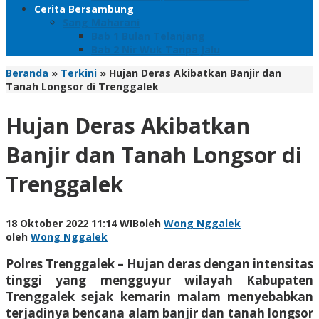
Cerita Bersambung
Sang Maharani
Bab 1 Bulan Telanjang
Bab 2 Nir Wuk Tanpa Jalu
Beranda
»
Terkini
»
Hujan Deras Akibatkan Banjir dan
Tanah Longsor di Trenggalek
Hujan Deras Akibatkan
Banjir dan Tanah Longsor di
Trenggalek
18 Oktober 2022 11:14 WIB
oleh
Wong Nggalek
oleh
Wong Nggalek
Polres Trenggalek – Hujan deras dengan intensitas
tinggi yang mengguyur wilayah Kabupaten
Trenggalek sejak kemarin malam menyebabkan
terjadinya bencana alam banjir dan tanah longsor