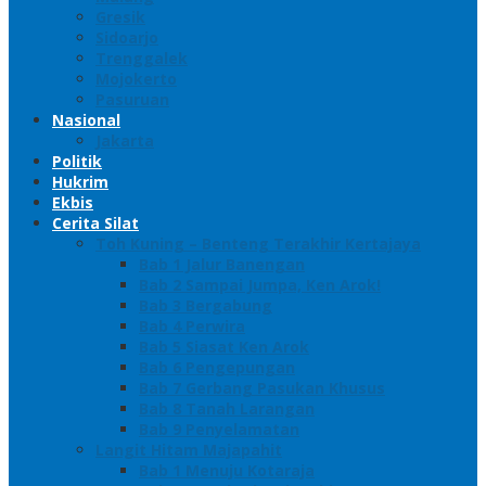
Gresik
Sidoarjo
Trenggalek
Mojokerto
Pasuruan
Nasional
Jakarta
Politik
Hukrim
Ekbis
Cerita Silat
Toh Kuning – Benteng Terakhir Kertajaya
Bab 1 Jalur Banengan
Bab 2 Sampai Jumpa, Ken Arok!
Bab 3 Bergabung
Bab 4 Perwira
Bab 5 Siasat Ken Arok
Bab 6 Pengepungan
Bab 7 Gerbang Pasukan Khusus
Bab 8 Tanah Larangan
Bab 9 Penyelamatan
Langit Hitam Majapahit
Bab 1 Menuju Kotaraja