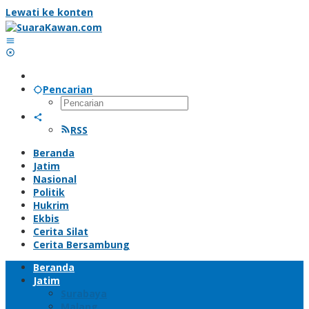
Lewati ke konten
Pencarian
RSS
Beranda
Jatim
Nasional
Politik
Hukrim
Ekbis
Cerita Silat
Cerita Bersambung
Beranda
Jatim
Surabaya
Malang