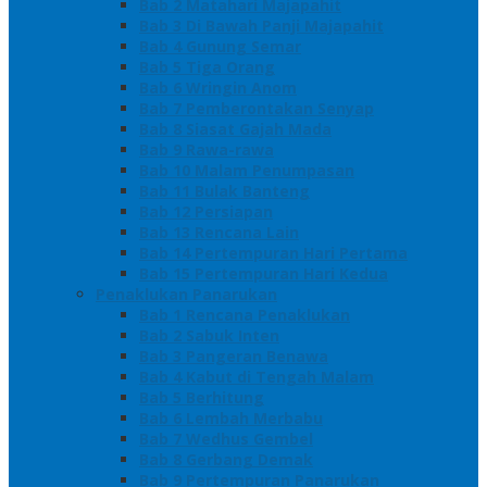
Bab 2 Matahari Majapahit
Bab 3 Di Bawah Panji Majapahit
Bab 4 Gunung Semar
Bab 5 Tiga Orang
Bab 6 Wringin Anom
Bab 7 Pemberontakan Senyap
Bab 8 Siasat Gajah Mada
Bab 9 Rawa-rawa
Bab 10 Malam Penumpasan
Bab 11 Bulak Banteng
Bab 12 Persiapan
Bab 13 Rencana Lain
Bab 14 Pertempuran Hari Pertama
Bab 15 Pertempuran Hari Kedua
Penaklukan Panarukan
Bab 1 Rencana Penaklukan
Bab 2 Sabuk Inten
Bab 3 Pangeran Benawa
Bab 4 Kabut di Tengah Malam
Bab 5 Berhitung
Bab 6 Lembah Merbabu
Bab 7 Wedhus Gembel
Bab 8 Gerbang Demak
Bab 9 Pertempuran Panarukan