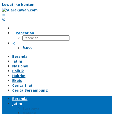
Lewati ke konten
Pencarian
RSS
Beranda
Jatim
Nasional
Politik
Hukrim
Ekbis
Cerita Silat
Cerita Bersambung
Beranda
Jatim
Surabaya
Malang