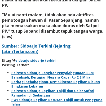
PP.
“Mulai nanti malam, tidak akan ada aktifitas
pemotongan hewan di Pasar Sepanjang, namun
jika memaksakan maka akan diurus oleh Satpol
PP,” tutup Subandi disambut tepuk tangan warga.
(cles)
Sumber : Sidoarjo Terkini (Jejaring
JatimTerkini.com)
Ditag
sidoarjo
sidoarjo terkini
Posting Terkait
Polresta Sidoarjo Bongkar Penyalahgunaan BBM
Bersubsidi, Kerugian Negara Capai Rp 2,2 Miliar
Berbagi Kebahagiaan, DNY Skincare Bagikan Ribuan
Bingkisan Lebaran
Polresta Sidoarjo Bagikan Takjil dan Gelar Safari
Ramadan di Gedangan
PWI Sidoarjo Bagikan Ratusan Takjil untuk Pengguna
Jalan