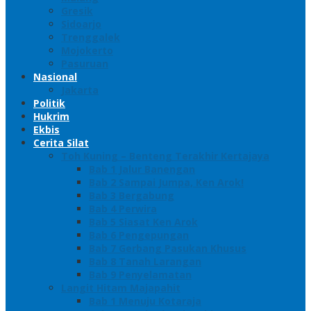
Gresik
Sidoarjo
Trenggalek
Mojokerto
Pasuruan
Nasional
Jakarta
Politik
Hukrim
Ekbis
Cerita Silat
Toh Kuning – Benteng Terakhir Kertajaya
Bab 1 Jalur Banengan
Bab 2 Sampai Jumpa, Ken Arok!
Bab 3 Bergabung
Bab 4 Perwira
Bab 5 Siasat Ken Arok
Bab 6 Pengepungan
Bab 7 Gerbang Pasukan Khusus
Bab 8 Tanah Larangan
Bab 9 Penyelamatan
Langit Hitam Majapahit
Bab 1 Menuju Kotaraja