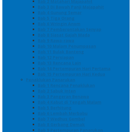
Bab 2 Matahari Majapahit
Bab 3 Di Bawah Panji Majapahit
Bab 4 Gunung Semar
Bab 5 Tiga Orang
Bab 6 Wringin Anom
Bab 7 Pemberontakan Senyap
Bab 8 Siasat Gajah Mada
Bab 9 Rawa-rawa
Bab 10 Malam Penumpasan
Bab 11 Bulak Banteng
Bab 12 Persiapan
Bab 13 Rencana Lain
Bab 14 Pertempuran Hari Pertama
Bab 15 Pertempuran Hari Kedua
Penaklukan Panarukan
Bab 1 Rencana Penaklukan
Bab 2 Sabuk Inten
Bab 3 Pangeran Benawa
Bab 4 Kabut di Tengah Malam
Bab 5 Berhitung
Bab 6 Lembah Merbabu
Bab 7 Wedhus Gembel
Bab 8 Gerbang Demak
Bab 9 Pertempuran Panarukan