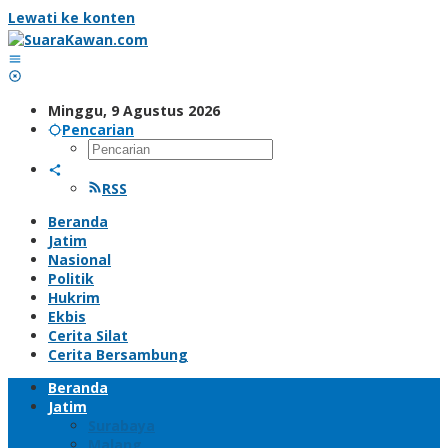
Lewati ke konten
Minggu, 9 Agustus 2026
Pencarian
RSS
Beranda
Jatim
Nasional
Politik
Hukrim
Ekbis
Cerita Silat
Cerita Bersambung
Beranda
Jatim
Surabaya
Malang