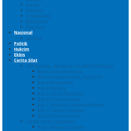
Gresik
Sidoarjo
Trenggalek
Mojokerto
Pasuruan
Nasional
Jakarta
Politik
Hukrim
Ekbis
Cerita Silat
Toh Kuning – Benteng Terakhir Kertajaya
Bab 1 Jalur Banengan
Bab 2 Sampai Jumpa, Ken Arok!
Bab 3 Bergabung
Bab 4 Perwira
Bab 5 Siasat Ken Arok
Bab 6 Pengepungan
Bab 7 Gerbang Pasukan Khusus
Bab 8 Tanah Larangan
Bab 9 Penyelamatan
Langit Hitam Majapahit
Bab 1 Menuju Kotaraja