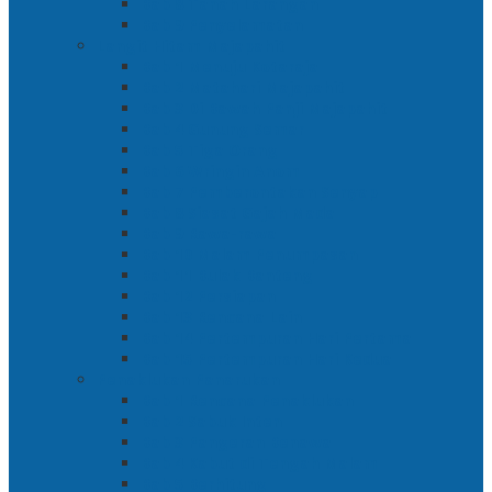
Bab 8 Tanah Larangan
Bab 9 Penyelamatan
Langit Hitam Majapahit
Bab 1 Menuju Kotaraja
Bab 2 Matahari Majapahit
Bab 3 Di Bawah Panji Majapahit
Bab 4 Gunung Semar
Bab 5 Tiga Orang
Bab 6 Wringin Anom
Bab 7 Pemberontakan Senyap
Bab 8 Siasat Gajah Mada
Bab 9 Rawa-rawa
Bab 10 Malam Penumpasan
Bab 11 Bulak Banteng
Bab 12 Persiapan
Bab 13 Rencana Lain
Bab 14 Pertempuran Hari Pertama
Bab 15 Pertempuran Hari Kedua
Penaklukan Panarukan
Bab 1 Rencana Penaklukan
Bab 2 Sabuk Inten
Bab 3 Pangeran Benawa
Bab 4 Kabut di Tengah Malam
Bab 5 Berhitung