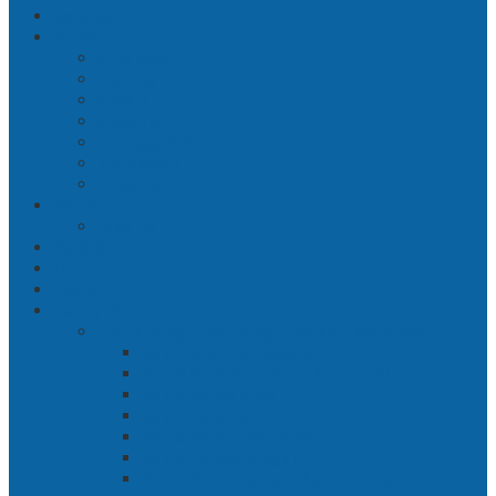
Beranda
Jatim
Surabaya
Malang
Gresik
Sidoarjo
Trenggalek
Mojokerto
Pasuruan
Nasional
Jakarta
Politik
Hukrim
Ekbis
Cerita Silat
Toh Kuning – Benteng Terakhir Kertajaya
Bab 1 Jalur Banengan
Bab 2 Sampai Jumpa, Ken Arok!
Bab 3 Bergabung
Bab 4 Perwira
Bab 5 Siasat Ken Arok
Bab 6 Pengepungan
Bab 7 Gerbang Pasukan Khusus