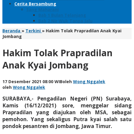
Cerita Bersambung
Sang Maharani
Bab 1 Bulan Telanjang
Bab 2 Nir Wuk Tanpa Jalu
Beranda
»
Terkini
»
Hakim Tolak Prapradilan Anak Kyai
Jombang
Hakim Tolak Prapradilan
Anak Kyai Jombang
17 Desember 2021 08:00 WIB
oleh
Wong Nggalek
oleh
Wong Nggalek
SURABAYA,- Pengadilan Negeri (PN) Surabaya,
Kamis (16/12/2021) sore, menggelar sidang
Prapradilan yang diajukan oleh MSA, sebagai
pemohon. Yang sekaligus Putra kyai salah satu
pondok pesantren di Jombang, Jawa Timur.