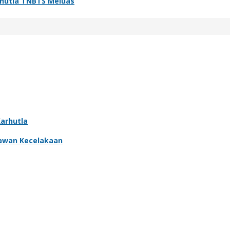
arhutla TNBTS Meluas
arhutla
Rawan Kecelakaan