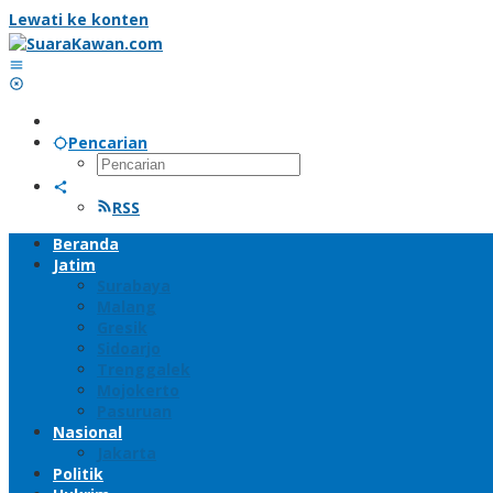
Lewati ke konten
Pencarian
RSS
Beranda
Jatim
Surabaya
Malang
Gresik
Sidoarjo
Trenggalek
Mojokerto
Pasuruan
Nasional
Jakarta
Politik