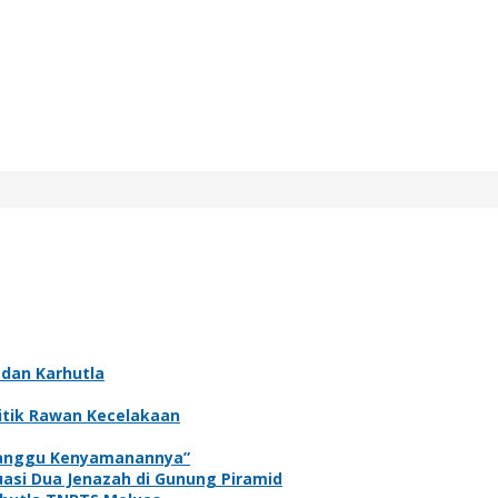
 dan Karhutla
itik Rawan Kecelakaan
rganggu Kenyamanannya”
asi Dua Jenazah di Gunung Piramid