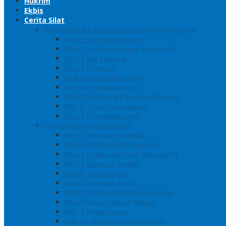
Hukrim
Ekbis
Cerita Silat
Toh Kuning – Benteng Terakhir Kertajaya
Bab 1 Jalur Banengan
Bab 2 Sampai Jumpa, Ken Arok!
Bab 3 Bergabung
Bab 4 Perwira
Bab 5 Siasat Ken Arok
Bab 6 Pengepungan
Bab 7 Gerbang Pasukan Khusus
Bab 8 Tanah Larangan
Bab 9 Penyelamatan
Langit Hitam Majapahit
Bab 1 Menuju Kotaraja
Bab 2 Matahari Majapahit
Bab 3 Di Bawah Panji Majapahit
Bab 4 Gunung Semar
Bab 5 Tiga Orang
Bab 6 Wringin Anom
Bab 7 Pemberontakan Senyap
Bab 8 Siasat Gajah Mada
Bab 9 Rawa-rawa
Bab 10 Malam Penumpasan