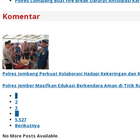
Polres Lumajang Buat Fire Break Darurat Antisipasi K
Komentar
Polres Jombang Perkuat Kolaborasi Hadapi Kekeringan dan K
Polres Jember Masifkan Edukasi Berkendara Aman di Titik 
1
2
3
…
5,527
Berikutnya
No More Posts Available.