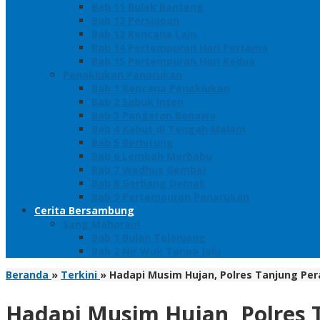
Bab 11 Bulak Banteng
Bab 12 Persiapan
Bab 13 Rencana Lain
Bab 14 Pertempuran Hari Pertama
Bab 15 Pertempuran Hari Kedua
Penaklukan Panarukan
Bab 1 Rencana Penaklukan
Bab 2 Sabuk Inten
Bab 3 Pangeran Benawa
Bab 4 Kabut di Tengah Malam
Bab 5 Berhitung
Bab 6 Lembah Merbabu
Bab 7 Wedhus Gembel
Bab 8 Gerbang Demak
Bab 9 Pertempuran Panarukan
Cerita Bersambung
Sang Maharani
Bab 1 Bulan Telanjang
Bab 2 Nir Wuk Tanpa Jalu
Beranda
»
Terkini
»
Hadapi Musim Hujan, Polres Tanjung Pe
Hadapi Musim Hujan, Polres