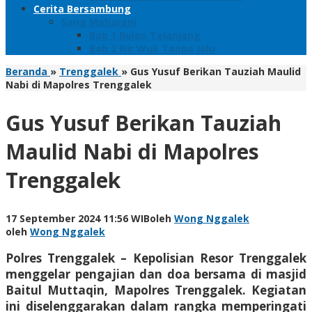
Cerita Bersambung
Sang Maharani
Bab 1 Bulan Telanjang
Bab 2 Nir Wuk Tanpa Jalu
Beranda
»
Trenggalek
»
Gus Yusuf Berikan Tauziah Maulid
Nabi di Mapolres Trenggalek
Gus Yusuf Berikan Tauziah
Maulid Nabi di Mapolres
Trenggalek
17 September 2024 11:56 WIB
oleh
Wong Nggalek
oleh
Wong Nggalek
Polres Trenggalek – Kepolisian Resor Trenggalek
menggelar pengajian dan doa bersama di masjid
Baitul Muttaqin, Mapolres Trenggalek. Kegiatan
ini diselenggarakan dalam rangka memperingati