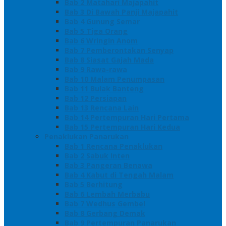
Bab 2 Matahari Majapahit
Bab 3 Di Bawah Panji Majapahit
Bab 4 Gunung Semar
Bab 5 Tiga Orang
Bab 6 Wringin Anom
Bab 7 Pemberontakan Senyap
Bab 8 Siasat Gajah Mada
Bab 9 Rawa-rawa
Bab 10 Malam Penumpasan
Bab 11 Bulak Banteng
Bab 12 Persiapan
Bab 13 Rencana Lain
Bab 14 Pertempuran Hari Pertama
Bab 15 Pertempuran Hari Kedua
Penaklukan Panarukan
Bab 1 Rencana Penaklukan
Bab 2 Sabuk Inten
Bab 3 Pangeran Benawa
Bab 4 Kabut di Tengah Malam
Bab 5 Berhitung
Bab 6 Lembah Merbabu
Bab 7 Wedhus Gembel
Bab 8 Gerbang Demak
Bab 9 Pertempuran Panarukan