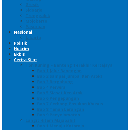
Gresik
Sidoarjo
Trenggalek
Mojokerto
Pasuruan
Nasional
Jakarta
Politik
Hukrim
Ekbis
Cerita Silat
Toh Kuning – Benteng Terakhir Kertajaya
Bab 1 Jalur Banengan
Bab 2 Sampai Jumpa, Ken Arok!
Bab 3 Bergabung
Bab 4 Perwira
Bab 5 Siasat Ken Arok
Bab 6 Pengepungan
Bab 7 Gerbang Pasukan Khusus
Bab 8 Tanah Larangan
Bab 9 Penyelamatan
Langit Hitam Majapahit
Bab 1 Menuju Kotaraja