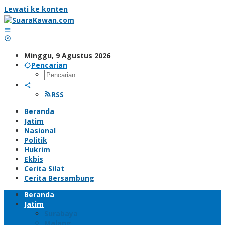
Lewati ke konten
Minggu, 9 Agustus 2026
Pencarian
RSS
Beranda
Jatim
Nasional
Politik
Hukrim
Ekbis
Cerita Silat
Cerita Bersambung
Beranda
Jatim
Surabaya
Malang