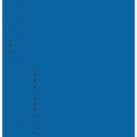
Sidoarjo
Trenggalek
Mojokerto
Pasuruan
Nasional
Jakarta
Politik
Hukrim
Ekbis
Cerita Silat
Toh Kuning – Benteng Terakhir Kertajaya
Bab 1 Jalur Banengan
Bab 2 Sampai Jumpa, Ken Arok!
Bab 3 Bergabung
Bab 4 Perwira
Bab 5 Siasat Ken Arok
Bab 6 Pengepungan
Bab 7 Gerbang Pasukan Khusus
Bab 8 Tanah Larangan
Bab 9 Penyelamatan
Langit Hitam Majapahit
Bab 1 Menuju Kotaraja
Bab 2 Matahari Majapahit