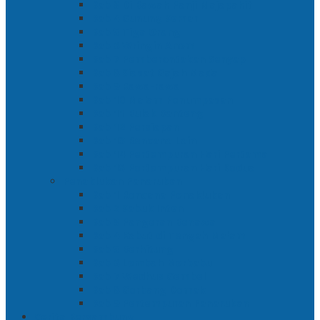
Bab 3 Di Bawah Panji Majapahit
Bab 4 Gunung Semar
Bab 5 Tiga Orang
Bab 6 Wringin Anom
Bab 7 Pemberontakan Senyap
Bab 8 Siasat Gajah Mada
Bab 9 Rawa-rawa
Bab 10 Malam Penumpasan
Bab 11 Bulak Banteng
Bab 12 Persiapan
Bab 13 Rencana Lain
Bab 14 Pertempuran Hari Pertama
Bab 15 Pertempuran Hari Kedua
Penaklukan Panarukan
Bab 1 Rencana Penaklukan
Bab 2 Sabuk Inten
Bab 3 Pangeran Benawa
Bab 4 Kabut di Tengah Malam
Bab 5 Berhitung
Bab 6 Lembah Merbabu
Bab 7 Wedhus Gembel
Bab 8 Gerbang Demak
Bab 9 Pertempuran Panarukan
Cerita Bersambung