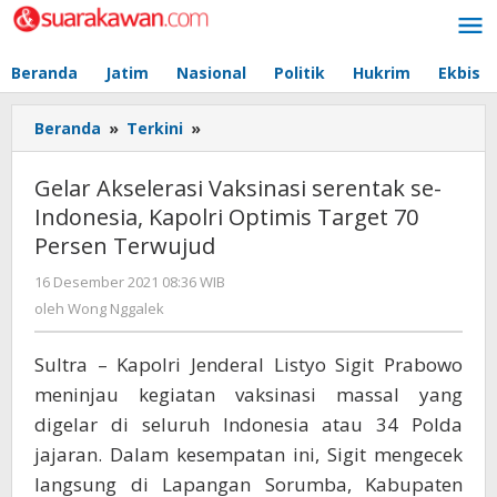
Lewati
ke
konten
Beranda
Jatim
Nasional
Politik
Hukrim
Ekbis
Beranda
»
Terkini
»
Gelar
Akselerasi
Vaksinasi
Gelar Akselerasi Vaksinasi serentak se-
serentak
Indonesia, Kapolri Optimis Target 70
se-
Persen Terwujud
Indonesia,
Kapolri
16 Desember 2021 08:36 WIB
oleh
Optimis
Wong
oleh
Wong Nggalek
Target
Nggalek
70
Persen
Sultra – Kapolri Jenderal Listyo Sigit Prabowo
Terwujud
meninjau kegiatan vaksinasi massal yang
digelar di seluruh Indonesia atau 34 Polda
jajaran. Dalam kesempatan ini, Sigit mengecek
langsung di Lapangan Sorumba, Kabupaten