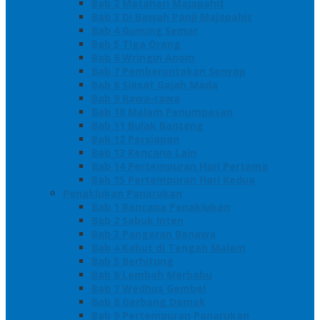
Bab 2 Matahari Majapahit
Bab 3 Di Bawah Panji Majapahit
Bab 4 Gunung Semar
Bab 5 Tiga Orang
Bab 6 Wringin Anom
Bab 7 Pemberontakan Senyap
Bab 8 Siasat Gajah Mada
Bab 9 Rawa-rawa
Bab 10 Malam Penumpasan
Bab 11 Bulak Banteng
Bab 12 Persiapan
Bab 13 Rencana Lain
Bab 14 Pertempuran Hari Pertama
Bab 15 Pertempuran Hari Kedua
Penaklukan Panarukan
Bab 1 Rencana Penaklukan
Bab 2 Sabuk Inten
Bab 3 Pangeran Benawa
Bab 4 Kabut di Tengah Malam
Bab 5 Berhitung
Bab 6 Lembah Merbabu
Bab 7 Wedhus Gembel
Bab 8 Gerbang Demak
Bab 9 Pertempuran Panarukan