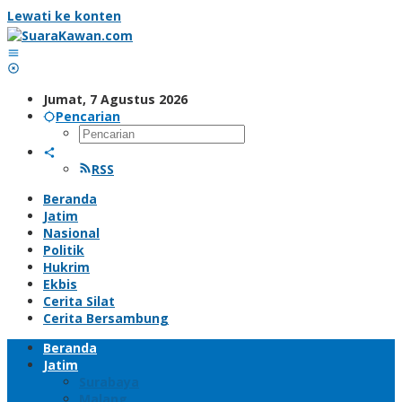
Lewati ke konten
Jumat, 7 Agustus 2026
Pencarian
RSS
Beranda
Jatim
Nasional
Politik
Hukrim
Ekbis
Cerita Silat
Cerita Bersambung
Beranda
Jatim
Surabaya
Malang