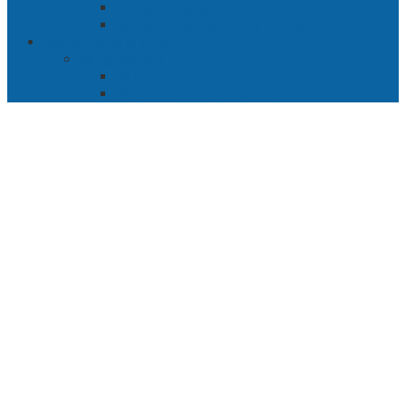
Bab 8 Gerbang Demak
Bab 9 Pertempuran Panarukan
Cerita Bersambung
Sang Maharani
Bab 1 Bulan Telanjang
Bab 2 Nir Wuk Tanpa Jalu