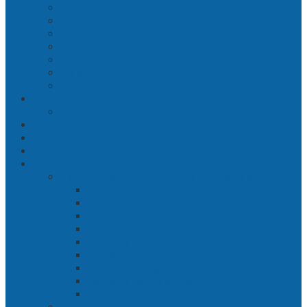
Surabaya
Malang
Gresik
Sidoarjo
Trenggalek
Mojokerto
Pasuruan
Nasional
Jakarta
Politik
Hukrim
Ekbis
Cerita Silat
Toh Kuning – Benteng Terakhir Kertajaya
Bab 1 Jalur Banengan
Bab 2 Sampai Jumpa, Ken Arok!
Bab 3 Bergabung
Bab 4 Perwira
Bab 5 Siasat Ken Arok
Bab 6 Pengepungan
Bab 7 Gerbang Pasukan Khusus
Bab 8 Tanah Larangan
Bab 9 Penyelamatan