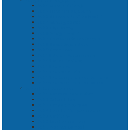
Langit Hitam Majapahit
Bab 1 Menuju Kotaraja
Bab 2 Matahari Majapahit
Bab 3 Di Bawah Panji Majapahit
Bab 4 Gunung Semar
Bab 5 Tiga Orang
Bab 6 Wringin Anom
Bab 7 Pemberontakan Senyap
Bab 8 Siasat Gajah Mada
Bab 9 Rawa-rawa
Bab 10 Malam Penumpasan
Bab 11 Bulak Banteng
Bab 12 Persiapan
Bab 13 Rencana Lain
Bab 14 Pertempuran Hari Pertama
Bab 15 Pertempuran Hari Kedua
Penaklukan Panarukan
Bab 1 Rencana Penaklukan
Bab 2 Sabuk Inten
Bab 3 Pangeran Benawa
Bab 4 Kabut di Tengah Malam
Bab 5 Berhitung
Bab 6 Lembah Merbabu
Bab 7 Wedhus Gembel