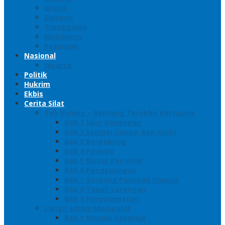
Gresik
Sidoarjo
Trenggalek
Mojokerto
Pasuruan
Nasional
Jakarta
Politik
Hukrim
Ekbis
Cerita Silat
Toh Kuning – Benteng Terakhir Kertajaya
Bab 1 Jalur Banengan
Bab 2 Sampai Jumpa, Ken Arok!
Bab 3 Bergabung
Bab 4 Perwira
Bab 5 Siasat Ken Arok
Bab 6 Pengepungan
Bab 7 Gerbang Pasukan Khusus
Bab 8 Tanah Larangan
Bab 9 Penyelamatan
Langit Hitam Majapahit
Bab 1 Menuju Kotaraja