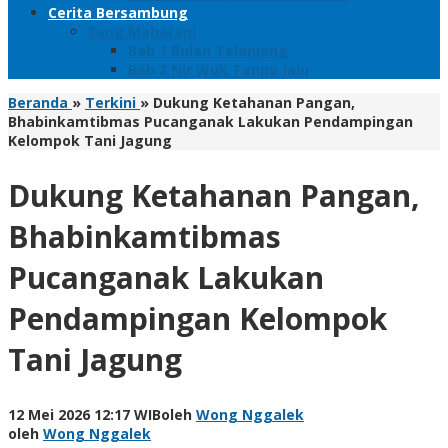
Cerita Bersambung
Sang Maharani
Bab 1 Bulan Telanjang
Bab 2 Nir Wuk Tanpa Jalu
Beranda
»
Terkini
»
Dukung Ketahanan Pangan,
Bhabinkamtibmas Pucanganak Lakukan Pendampingan
Kelompok Tani Jagung
Dukung Ketahanan Pangan,
Bhabinkamtibmas
Pucanganak Lakukan
Pendampingan Kelompok
Tani Jagung
12 Mei 2026 12:17 WIB
oleh
Wong Nggalek
oleh
Wong Nggalek