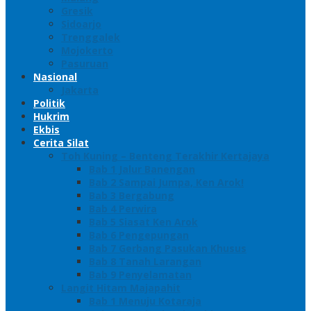
Gresik
Sidoarjo
Trenggalek
Mojokerto
Pasuruan
Nasional
Jakarta
Politik
Hukrim
Ekbis
Cerita Silat
Toh Kuning – Benteng Terakhir Kertajaya
Bab 1 Jalur Banengan
Bab 2 Sampai Jumpa, Ken Arok!
Bab 3 Bergabung
Bab 4 Perwira
Bab 5 Siasat Ken Arok
Bab 6 Pengepungan
Bab 7 Gerbang Pasukan Khusus
Bab 8 Tanah Larangan
Bab 9 Penyelamatan
Langit Hitam Majapahit
Bab 1 Menuju Kotaraja