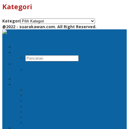
Kategori
Kategori
@2022 - suarakawan.com. All Right Reserved.
Pencarian
RSS
Beranda
Jatim
Surabaya
Malang
Gresik
Sidoarjo
Trenggalek
Mojokerto
Pasuruan
Nasional