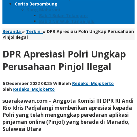
Cerita Bersambung
Sang Maharani
Bab 1 Bulan Telanjang
Bab 2 Nir Wuk Tanpa Jalu
Beranda
»
Terkini
»
DPR Apresiasi Polri Ungkap Perusahaan
Pinjol Ilegal
DPR Apresiasi Polri Ungkap
Perusahaan Pinjol Ilegal
6 Desember 2022 08:25 WIB
oleh
Redaksi Mojokerto
oleh
Redaksi Mojokerto
suarakawan.com
– Anggota Komisi III DPR RI Andi
Rio Idris Padjalangi memberikan apresiasi kepada
Polri yang telah mengungkap peredaran aplikasi
pinjaman online (Pinjol) yang berada di Manado,
Sulawesi Utara