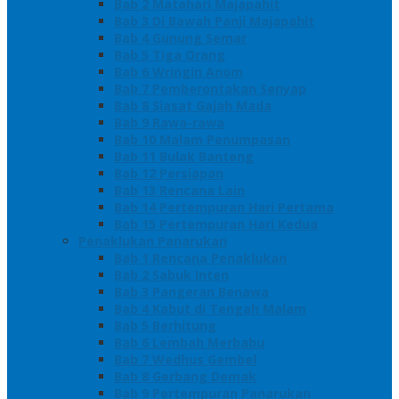
Bab 2 Matahari Majapahit
Bab 3 Di Bawah Panji Majapahit
Bab 4 Gunung Semar
Bab 5 Tiga Orang
Bab 6 Wringin Anom
Bab 7 Pemberontakan Senyap
Bab 8 Siasat Gajah Mada
Bab 9 Rawa-rawa
Bab 10 Malam Penumpasan
Bab 11 Bulak Banteng
Bab 12 Persiapan
Bab 13 Rencana Lain
Bab 14 Pertempuran Hari Pertama
Bab 15 Pertempuran Hari Kedua
Penaklukan Panarukan
Bab 1 Rencana Penaklukan
Bab 2 Sabuk Inten
Bab 3 Pangeran Benawa
Bab 4 Kabut di Tengah Malam
Bab 5 Berhitung
Bab 6 Lembah Merbabu
Bab 7 Wedhus Gembel
Bab 8 Gerbang Demak
Bab 9 Pertempuran Panarukan