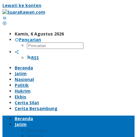
Lewati ke konten
Kamis, 6 Agustus 2026
Pencarian
RSS
Beranda
Jatim
Nasional
Politik
Hukrim
Ekbis
Cerita Silat
Cerita Bersambung
Beranda
Jatim
Surabaya
Malang