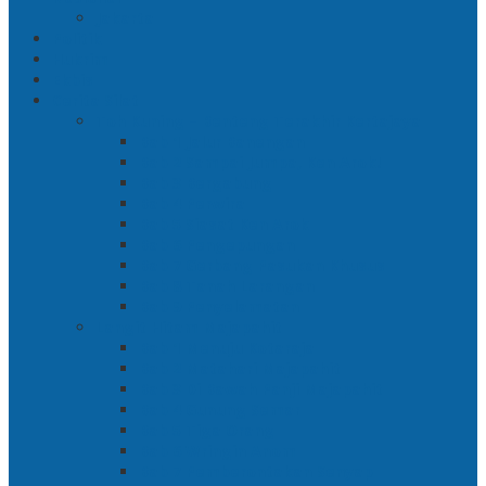
Jakarta
Politik
Hukrim
Ekbis
Cerita Silat
Toh Kuning – Benteng Terakhir Kertajaya
Bab 1 Jalur Banengan
Bab 2 Sampai Jumpa, Ken Arok!
Bab 3 Bergabung
Bab 4 Perwira
Bab 5 Siasat Ken Arok
Bab 6 Pengepungan
Bab 7 Gerbang Pasukan Khusus
Bab 8 Tanah Larangan
Bab 9 Penyelamatan
Langit Hitam Majapahit
Bab 1 Menuju Kotaraja
Bab 2 Matahari Majapahit
Bab 3 Di Bawah Panji Majapahit
Bab 4 Gunung Semar
Bab 5 Tiga Orang
Bab 6 Wringin Anom
Bab 7 Pemberontakan Senyap