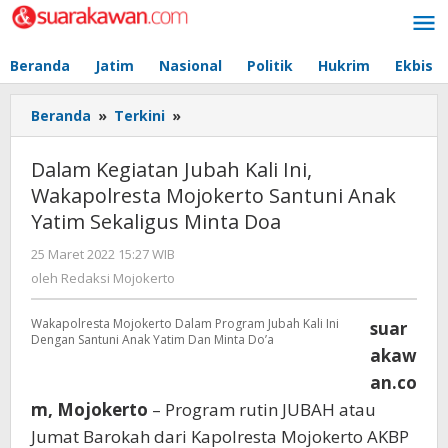
Lewati
ke
konten
Beranda
Jatim
Nasional
Politik
Hukrim
Ekbis
Beranda
»
Terkini
»
Dalam
Kegiatan
Jubah
Dalam Kegiatan Jubah Kali Ini,
Kali
Wakapolresta Mojokerto Santuni Anak
Ini,
Yatim Sekaligus Minta Doa
Wakapolresta
Mojokerto
25 Maret 2022 15:27 WIB
oleh
Santuni
Redaksi
oleh
Redaksi Mojokerto
Anak
Mojokerto
Yatim
Wakapolresta Mojokerto Dalam Program Jubah Kali Ini
Sekaligus
suar
Dengan Santuni Anak Yatim Dan Minta Do’a
Minta
akaw
Doa
an.co
m, Mojokerto
– Program rutin JUBAH atau
Jumat Barokah dari Kapolresta Mojokerto AKBP