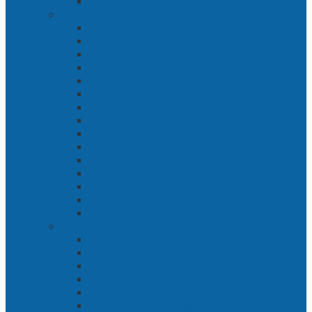
Bab 9 Penyelamatan
Langit Hitam Majapahit
Bab 1 Menuju Kotaraja
Bab 2 Matahari Majapahit
Bab 3 Di Bawah Panji Majapahit
Bab 4 Gunung Semar
Bab 5 Tiga Orang
Bab 6 Wringin Anom
Bab 7 Pemberontakan Senyap
Bab 8 Siasat Gajah Mada
Bab 9 Rawa-rawa
Bab 10 Malam Penumpasan
Bab 11 Bulak Banteng
Bab 12 Persiapan
Bab 13 Rencana Lain
Bab 14 Pertempuran Hari Pertama
Bab 15 Pertempuran Hari Kedua
Penaklukan Panarukan
Bab 1 Rencana Penaklukan
Bab 2 Sabuk Inten
Bab 3 Pangeran Benawa
Bab 4 Kabut di Tengah Malam
Bab 5 Berhitung
Bab 6 Lembah Merbabu