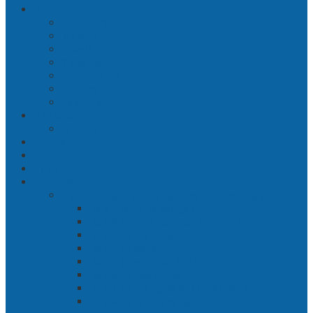
Jatim
Surabaya
Malang
Gresik
Sidoarjo
Trenggalek
Mojokerto
Pasuruan
Nasional
Jakarta
Politik
Hukrim
Ekbis
Cerita Silat
Toh Kuning – Benteng Terakhir Kertajaya
Bab 1 Jalur Banengan
Bab 2 Sampai Jumpa, Ken Arok!
Bab 3 Bergabung
Bab 4 Perwira
Bab 5 Siasat Ken Arok
Bab 6 Pengepungan
Bab 7 Gerbang Pasukan Khusus
Bab 8 Tanah Larangan