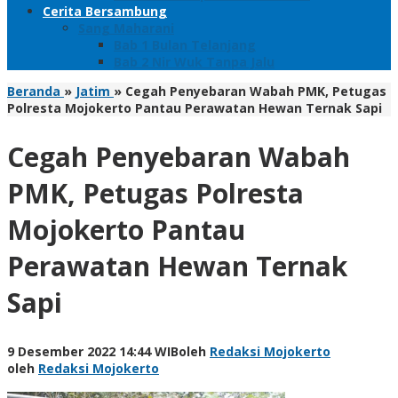
Cerita Bersambung
Sang Maharani
Bab 1 Bulan Telanjang
Bab 2 Nir Wuk Tanpa Jalu
Beranda
»
Jatim
»
Cegah Penyebaran Wabah PMK, Petugas
Polresta Mojokerto Pantau Perawatan Hewan Ternak Sapi
Cegah Penyebaran Wabah
PMK, Petugas Polresta
Mojokerto Pantau
Perawatan Hewan Ternak
Sapi
9 Desember 2022 14:44 WIB
oleh
Redaksi Mojokerto
oleh
Redaksi Mojokerto