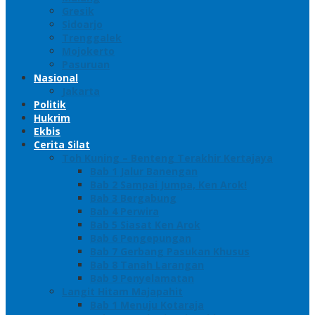
Gresik
Sidoarjo
Trenggalek
Mojokerto
Pasuruan
Nasional
Jakarta
Politik
Hukrim
Ekbis
Cerita Silat
Toh Kuning – Benteng Terakhir Kertajaya
Bab 1 Jalur Banengan
Bab 2 Sampai Jumpa, Ken Arok!
Bab 3 Bergabung
Bab 4 Perwira
Bab 5 Siasat Ken Arok
Bab 6 Pengepungan
Bab 7 Gerbang Pasukan Khusus
Bab 8 Tanah Larangan
Bab 9 Penyelamatan
Langit Hitam Majapahit
Bab 1 Menuju Kotaraja