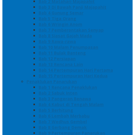
Bab 2 Matahari Majapahit
Bab 3 Di Bawah Panji Majapahit
Bab 4 Gunung Semar
Bab 5 Tiga Orang
Bab 6 Wringin Anom
Bab 7 Pemberontakan Senyap
Bab 8 Siasat Gajah Mada
Bab 9 Rawa-rawa
Bab 10 Malam Penumpasan
Bab 11 Bulak Banteng
Bab 12 Persiapan
Bab 13 Rencana Lain
Bab 14 Pertempuran Hari Pertama
Bab 15 Pertempuran Hari Kedua
Penaklukan Panarukan
Bab 1 Rencana Penaklukan
Bab 2 Sabuk Inten
Bab 3 Pangeran Benawa
Bab 4 Kabut di Tengah Malam
Bab 5 Berhitung
Bab 6 Lembah Merbabu
Bab 7 Wedhus Gembel
Bab 8 Gerbang Demak
Bab 9 Pertempuran Panarukan