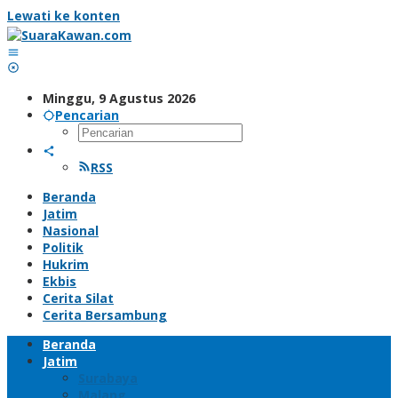
Lewati ke konten
Minggu, 9 Agustus 2026
Pencarian
RSS
Beranda
Jatim
Nasional
Politik
Hukrim
Ekbis
Cerita Silat
Cerita Bersambung
Beranda
Jatim
Surabaya
Malang