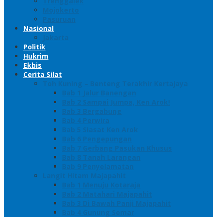
Trenggalek
Mojokerto
Pasuruan
Nasional
Jakarta
Politik
Hukrim
Ekbis
Cerita Silat
Toh Kuning – Benteng Terakhir Kertajaya
Bab 1 Jalur Banengan
Bab 2 Sampai Jumpa, Ken Arok!
Bab 3 Bergabung
Bab 4 Perwira
Bab 5 Siasat Ken Arok
Bab 6 Pengepungan
Bab 7 Gerbang Pasukan Khusus
Bab 8 Tanah Larangan
Bab 9 Penyelamatan
Langit Hitam Majapahit
Bab 1 Menuju Kotaraja
Bab 2 Matahari Majapahit
Bab 3 Di Bawah Panji Majapahit
Bab 4 Gunung Semar