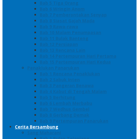
Bab 5 Tiga Orang
Bab 6 Wringin Anom
Bab 7 Pemberontakan Senyap
Bab 8 Siasat Gajah Mada
Bab 9 Rawa-rawa
Bab 10 Malam Penumpasan
Bab 11 Bulak Banteng
Bab 12 Persiapan
Bab 13 Rencana Lain
Bab 14 Pertempuran Hari Pertama
Bab 15 Pertempuran Hari Kedua
Penaklukan Panarukan
Bab 1 Rencana Penaklukan
Bab 2 Sabuk Inten
Bab 3 Pangeran Benawa
Bab 4 Kabut di Tengah Malam
Bab 5 Berhitung
Bab 6 Lembah Merbabu
Bab 7 Wedhus Gembel
Bab 8 Gerbang Demak
Bab 9 Pertempuran Panarukan
Cerita Bersambung
Sang Maharani
Bab 1 Bulan Telanjang