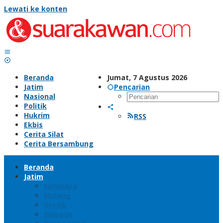
Lewati ke konten
Beranda
Jumat, 7 Agustus 2026
Jatim
Pencarian
Nasional
Politik
Hukrim
RSS
Ekbis
Cerita Silat
Cerita Bersambung
Beranda
Jatim
Surabaya
Malang
Gresik
Sidoarjo