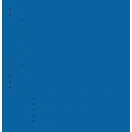
Beranda
Jatim
Surabaya
Malang
Gresik
Sidoarjo
Trenggalek
Mojokerto
Pasuruan
Nasional
Jakarta
Politik
Hukrim
Ekbis
Cerita Silat
Toh Kuning – Benteng Terakhir Kertajaya
Bab 1 Jalur Banengan
Bab 2 Sampai Jumpa, Ken Arok!
Bab 3 Bergabung
Bab 4 Perwira
Bab 5 Siasat Ken Arok
Bab 6 Pengepungan