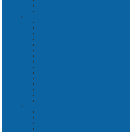
Bab 7 Gerbang Pasukan Khusus
Bab 8 Tanah Larangan
Bab 9 Penyelamatan
Langit Hitam Majapahit
Bab 1 Menuju Kotaraja
Bab 2 Matahari Majapahit
Bab 3 Di Bawah Panji Majapahit
Bab 4 Gunung Semar
Bab 5 Tiga Orang
Bab 6 Wringin Anom
Bab 7 Pemberontakan Senyap
Bab 8 Siasat Gajah Mada
Bab 9 Rawa-rawa
Bab 10 Malam Penumpasan
Bab 11 Bulak Banteng
Bab 12 Persiapan
Bab 13 Rencana Lain
Bab 14 Pertempuran Hari Pertama
Bab 15 Pertempuran Hari Kedua
Penaklukan Panarukan
Bab 1 Rencana Penaklukan
Bab 2 Sabuk Inten
Bab 3 Pangeran Benawa
Bab 4 Kabut di Tengah Malam