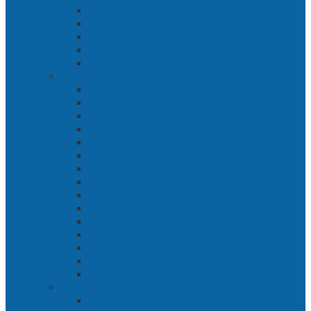
Bab 5 Siasat Ken Arok
Bab 6 Pengepungan
Bab 7 Gerbang Pasukan Khusus
Bab 8 Tanah Larangan
Bab 9 Penyelamatan
Langit Hitam Majapahit
Bab 1 Menuju Kotaraja
Bab 2 Matahari Majapahit
Bab 3 Di Bawah Panji Majapahit
Bab 4 Gunung Semar
Bab 5 Tiga Orang
Bab 6 Wringin Anom
Bab 7 Pemberontakan Senyap
Bab 8 Siasat Gajah Mada
Bab 9 Rawa-rawa
Bab 10 Malam Penumpasan
Bab 11 Bulak Banteng
Bab 12 Persiapan
Bab 13 Rencana Lain
Bab 14 Pertempuran Hari Pertama
Bab 15 Pertempuran Hari Kedua
Penaklukan Panarukan
Bab 1 Rencana Penaklukan