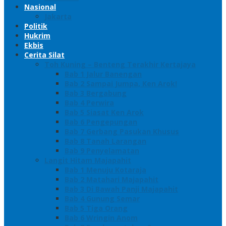
Nasional
Jakarta
Politik
Hukrim
Ekbis
Cerita Silat
Toh Kuning – Benteng Terakhir Kertajaya
Bab 1 Jalur Banengan
Bab 2 Sampai Jumpa, Ken Arok!
Bab 3 Bergabung
Bab 4 Perwira
Bab 5 Siasat Ken Arok
Bab 6 Pengepungan
Bab 7 Gerbang Pasukan Khusus
Bab 8 Tanah Larangan
Bab 9 Penyelamatan
Langit Hitam Majapahit
Bab 1 Menuju Kotaraja
Bab 2 Matahari Majapahit
Bab 3 Di Bawah Panji Majapahit
Bab 4 Gunung Semar
Bab 5 Tiga Orang
Bab 6 Wringin Anom