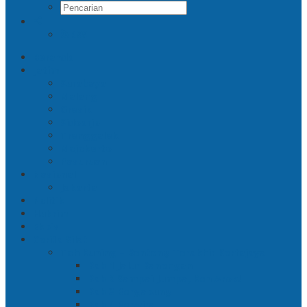
RSS
Beranda
Jatim
Surabaya
Malang
Gresik
Sidoarjo
Trenggalek
Mojokerto
Pasuruan
Nasional
Jakarta
Politik
Hukrim
Ekbis
Cerita Silat
Toh Kuning – Benteng Terakhir Kertajaya
Bab 1 Jalur Banengan
Bab 2 Sampai Jumpa, Ken Arok!
Bab 3 Bergabung
Bab 4 Perwira