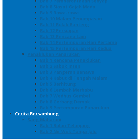
Bab 7 Pemberontakan Senyap
Bab 8 Siasat Gajah Mada
Bab 9 Rawa-rawa
Bab 10 Malam Penumpasan
Bab 11 Bulak Banteng
Bab 12 Persiapan
Bab 13 Rencana Lain
Bab 14 Pertempuran Hari Pertama
Bab 15 Pertempuran Hari Kedua
Penaklukan Panarukan
Bab 1 Rencana Penaklukan
Bab 2 Sabuk Inten
Bab 3 Pangeran Benawa
Bab 4 Kabut di Tengah Malam
Bab 5 Berhitung
Bab 6 Lembah Merbabu
Bab 7 Wedhus Gembel
Bab 8 Gerbang Demak
Bab 9 Pertempuran Panarukan
Cerita Bersambung
Sang Maharani
Bab 1 Bulan Telanjang
Bab 2 Nir Wuk Tanpa Jalu