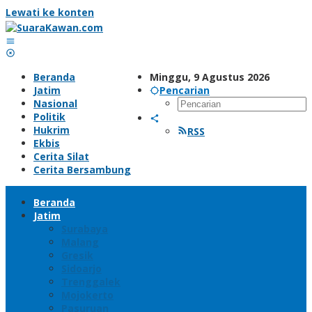
Lewati ke konten
Beranda
Minggu, 9 Agustus 2026
Jatim
Pencarian
Nasional
Politik
Hukrim
RSS
Ekbis
Cerita Silat
Cerita Bersambung
Beranda
Jatim
Surabaya
Malang
Gresik
Sidoarjo
Trenggalek
Mojokerto
Pasuruan