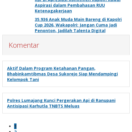
Aspirasi dalam Pembahasan RUU
Ketenagakerjaan
35.936 Anak Muda Main Bareng di Kapolri
Cup 2026, Wakapolri: Jangan Cuma Jadi
Penonton, Jadilah Talenta Digital
Komentar
Aktif Dalam Program Ketahanan Pangan,
Bhabinkamtibmas Desa Sukorejo Siap Mendampingi
Kelompok Tani
Polres Lumajang Kunci Pergerakan Api di Ranupani
Antisipasi Karhutla TNBTS Meluas
1
2