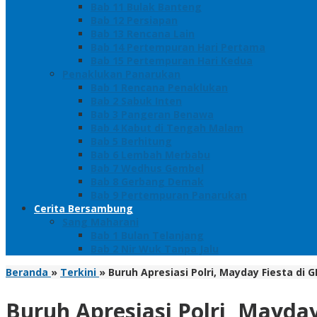
Bab 11 Bulak Banteng
Bab 12 Persiapan
Bab 13 Rencana Lain
Bab 14 Pertempuran Hari Pertama
Bab 15 Pertempuran Hari Kedua
Penaklukan Panarukan
Bab 1 Rencana Penaklukan
Bab 2 Sabuk Inten
Bab 3 Pangeran Benawa
Bab 4 Kabut di Tengah Malam
Bab 5 Berhitung
Bab 6 Lembah Merbabu
Bab 7 Wedhus Gembel
Bab 8 Gerbang Demak
Bab 9 Pertempuran Panarukan
Cerita Bersambung
Sang Maharani
Bab 1 Bulan Telanjang
Bab 2 Nir Wuk Tanpa Jalu
Beranda
»
Terkini
»
Buruh Apresiasi Polri, Mayday Fiesta di 
Buruh Apresiasi Polri, Mayday