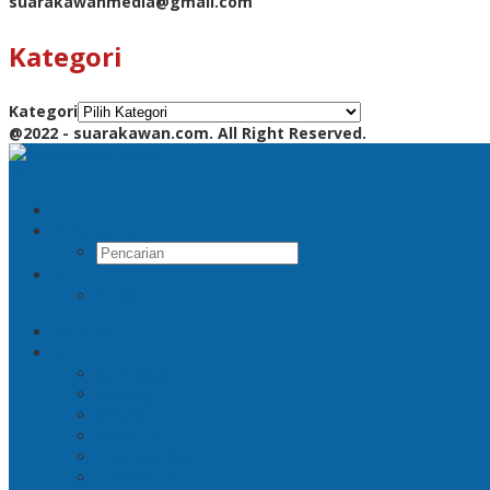
suarakawanmedia@gmail.com
Kategori
Kategori
@2022 - suarakawan.com. All Right Reserved.
Pencarian
RSS
Beranda
Jatim
Surabaya
Malang
Gresik
Sidoarjo
Trenggalek
Mojokerto