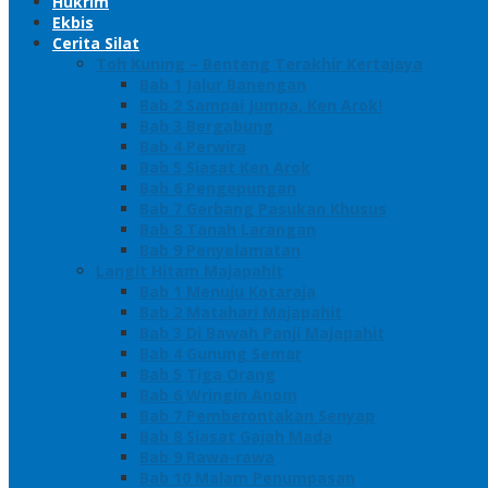
Hukrim
Ekbis
Cerita Silat
Toh Kuning – Benteng Terakhir Kertajaya
Bab 1 Jalur Banengan
Bab 2 Sampai Jumpa, Ken Arok!
Bab 3 Bergabung
Bab 4 Perwira
Bab 5 Siasat Ken Arok
Bab 6 Pengepungan
Bab 7 Gerbang Pasukan Khusus
Bab 8 Tanah Larangan
Bab 9 Penyelamatan
Langit Hitam Majapahit
Bab 1 Menuju Kotaraja
Bab 2 Matahari Majapahit
Bab 3 Di Bawah Panji Majapahit
Bab 4 Gunung Semar
Bab 5 Tiga Orang
Bab 6 Wringin Anom
Bab 7 Pemberontakan Senyap
Bab 8 Siasat Gajah Mada
Bab 9 Rawa-rawa
Bab 10 Malam Penumpasan