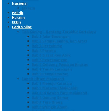
Nasional
Jakarta
Politik
Hukrim
Ekbis
Cerita Silat
Toh Kuning – Benteng Terakhir Kertajaya
Bab 1 Jalur Banengan
Bab 2 Sampai Jumpa, Ken Arok!
Bab 3 Bergabung
Bab 4 Perwira
Bab 5 Siasat Ken Arok
Bab 6 Pengepungan
Bab 7 Gerbang Pasukan Khusus
Bab 8 Tanah Larangan
Bab 9 Penyelamatan
Langit Hitam Majapahit
Bab 1 Menuju Kotaraja
Bab 2 Matahari Majapahit
Bab 3 Di Bawah Panji Majapahit
Bab 4 Gunung Semar
Bab 5 Tiga Orang
Bab 6 Wringin Anom