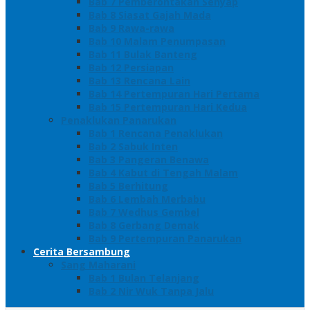
Bab 7 Pemberontakan Senyap
Bab 8 Siasat Gajah Mada
Bab 9 Rawa-rawa
Bab 10 Malam Penumpasan
Bab 11 Bulak Banteng
Bab 12 Persiapan
Bab 13 Rencana Lain
Bab 14 Pertempuran Hari Pertama
Bab 15 Pertempuran Hari Kedua
Penaklukan Panarukan
Bab 1 Rencana Penaklukan
Bab 2 Sabuk Inten
Bab 3 Pangeran Benawa
Bab 4 Kabut di Tengah Malam
Bab 5 Berhitung
Bab 6 Lembah Merbabu
Bab 7 Wedhus Gembel
Bab 8 Gerbang Demak
Bab 9 Pertempuran Panarukan
Cerita Bersambung
Sang Maharani
Bab 1 Bulan Telanjang
Bab 2 Nir Wuk Tanpa Jalu