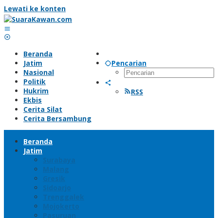
Lewati ke konten
Beranda
Jatim
Pencarian
Nasional
Politik
Hukrim
RSS
Ekbis
Cerita Silat
Cerita Bersambung
Beranda
Jatim
Surabaya
Malang
Gresik
Sidoarjo
Trenggalek
Mojokerto
Pasuruan