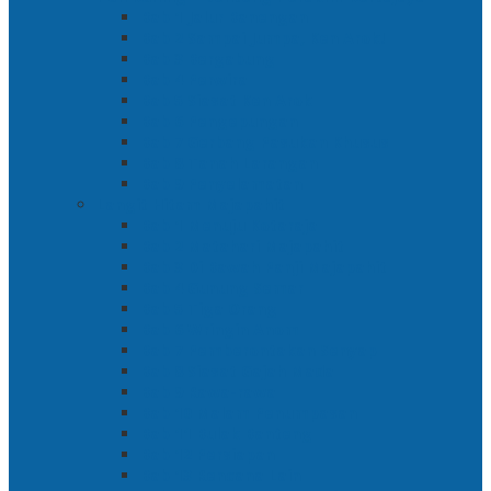
Bab 1 Jalur Banengan
Bab 2 Sampai Jumpa, Ken Arok!
Bab 3 Bergabung
Bab 4 Perwira
Bab 5 Siasat Ken Arok
Bab 6 Pengepungan
Bab 7 Gerbang Pasukan Khusus
Bab 8 Tanah Larangan
Bab 9 Penyelamatan
Langit Hitam Majapahit
Bab 1 Menuju Kotaraja
Bab 2 Matahari Majapahit
Bab 3 Di Bawah Panji Majapahit
Bab 4 Gunung Semar
Bab 5 Tiga Orang
Bab 6 Wringin Anom
Bab 7 Pemberontakan Senyap
Bab 8 Siasat Gajah Mada
Bab 9 Rawa-rawa
Bab 10 Malam Penumpasan
Bab 11 Bulak Banteng
Bab 12 Persiapan
Bab 13 Rencana Lain