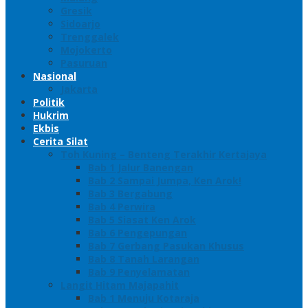
Gresik
Sidoarjo
Trenggalek
Mojokerto
Pasuruan
Nasional
Jakarta
Politik
Hukrim
Ekbis
Cerita Silat
Toh Kuning – Benteng Terakhir Kertajaya
Bab 1 Jalur Banengan
Bab 2 Sampai Jumpa, Ken Arok!
Bab 3 Bergabung
Bab 4 Perwira
Bab 5 Siasat Ken Arok
Bab 6 Pengepungan
Bab 7 Gerbang Pasukan Khusus
Bab 8 Tanah Larangan
Bab 9 Penyelamatan
Langit Hitam Majapahit
Bab 1 Menuju Kotaraja