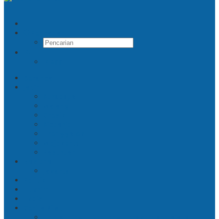
Pencarian
RSS
Beranda
Jatim
Surabaya
Malang
Gresik
Sidoarjo
Trenggalek
Mojokerto
Pasuruan
Nasional
Jakarta
Politik
Hukrim
Ekbis
Cerita Silat
Toh Kuning – Benteng Terakhir Kertajaya