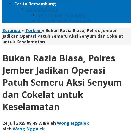
Cerita Bersambung
Sang Maharani
Bab 1 Bulan Telanjang
Bab 2 Nir Wuk Tanpa Jalu
Beranda
»
Terkini
»
Bukan Razia Biasa, Polres Jember
Jadikan Operasi Patuh Semeru Aksi Senyum dan Cokelat
untuk Keselamatan
Bukan Razia Biasa, Polres
Jember Jadikan Operasi
Patuh Semeru Aksi Senyum
dan Cokelat untuk
Keselamatan
24 Juli 2025 08:49 WIB
oleh
Wong Nggalek
oleh
Wong Nggalek