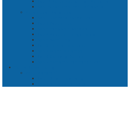
Bab 14 Pertempuran Hari Pertama
Bab 15 Pertempuran Hari Kedua
Penaklukan Panarukan
Bab 1 Rencana Penaklukan
Bab 2 Sabuk Inten
Bab 3 Pangeran Benawa
Bab 4 Kabut di Tengah Malam
Bab 5 Berhitung
Bab 6 Lembah Merbabu
Bab 7 Wedhus Gembel
Bab 8 Gerbang Demak
Bab 9 Pertempuran Panarukan
Cerita Bersambung
Sang Maharani
Bab 1 Bulan Telanjang
Bab 2 Nir Wuk Tanpa Jalu