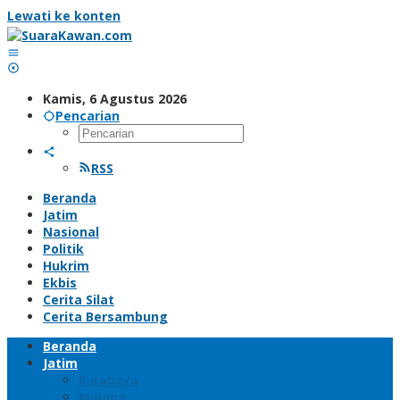
Lewati ke konten
Kamis, 6 Agustus 2026
Pencarian
RSS
Beranda
Jatim
Nasional
Politik
Hukrim
Ekbis
Cerita Silat
Cerita Bersambung
Beranda
Jatim
Surabaya
Malang