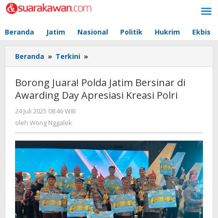
Lewati
ke
konten
Beranda
Jatim
Nasional
Politik
Hukrim
Ekbis
Beranda
»
Terkini
»
Borong
Juara!
Polda
Borong Juara! Polda Jatim Bersinar di
Jatim
Awarding Day Apresiasi Kreasi Polri
Bersinar
di
24 Juli 2025 08:46 WIB
oleh
Awarding
Wong
oleh
Wong Nggalek
Day
Nggalek
Apresiasi
Kreasi
Polri