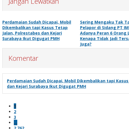
Jangan Lewatkan
Perdamaian Sudah Dicapai, Mobil
Sering Mengaku Tak Ta
Dikembalikan tapi Kasus Tetap
Pelapor di Sidang PT I
Jalan, Polrestabes dan Kejari
Adanya Peran 6 Orang L
Surabaya Ikut Digugat PMH
Kenapa Tidak Jadi Ter
Juga?
Komentar
Perdamaian Sudah Dicapai, Mobil Dikembalikan tapi Kasus 
dan Kejari Surabaya Ikut Digugat PMH
1
2
3
…
2,762