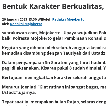
Bentuk Karakter Berkualitas, 
26 Januari 2023 13:50 WIB
oleh
Redaksi Mojokerto
oleh
Redaksi Mojokerto
suarakawan.com, Mojokerto
– Upaya wujudkan Polr
baik, Polresta Mojokerto gelar Pembinaan Rohani D
Kegitan yang dihadiri oleh seluruh anggota kepolis
kemudian disambung dengan Tausiyah dari Ustadz K.
Dalam penyampaian Sri Suratmi yang turut hadir dal
pagi dilaksanakan. Kisaran pukul 8 sudah dimulai. Ya
Bertujuan meningkatkan karakter seluruh anggota 
Menurut Joeniati,”Giat rutinan ini sangat bagus, m
Ustadz”,ujarnya.
Tepat saat ini merupakan bulan Rajab, selaras deng