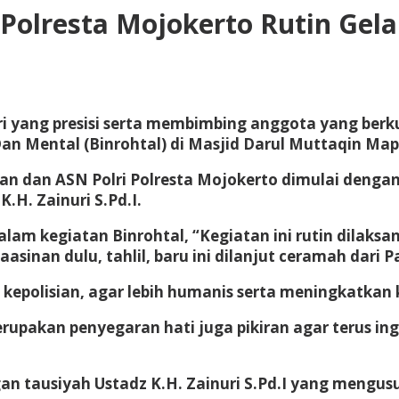
Polresta Mojokerto Rutin Gela
i yang presisi serta membimbing anggota yang berku
an Mental (Binrohtal) di Masjid Darul Muttaqin Mapo
ian dan ASN Polri Polresta Mojokerto dimulai dengan
H. Zainuri S.Pd.I.
am kegiatan Binrohtal, “Kegiatan ini rutin dilaksan
asinan dulu, tahlil, baru ini dilanjut ceramah dari P
kepolisian, agar lebih humanis serta meningkatka
erupakan penyegaran hati juga pikiran agar terus in
an tausiyah Ustadz K.H. Zainuri S.Pd.I yang mengusu