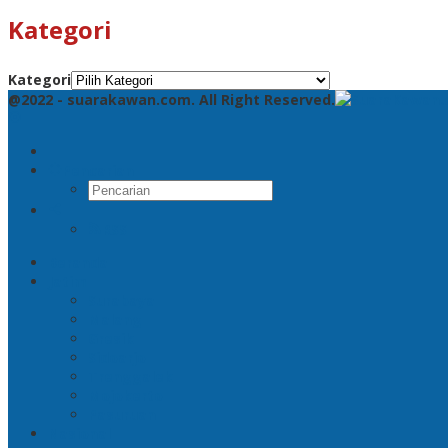
Kategori
Kategori
@2022 - suarakawan.com. All Right Reserved.
Pencarian
RSS
Beranda
Jatim
Surabaya
Malang
Gresik
Sidoarjo
Trenggalek
Mojokerto
Pasuruan
Nasional