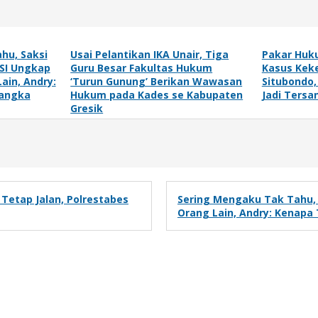
hu, Saksi
Usai Pelantikan IKA Unair, Tiga
Pakar Huku
MSI Ungkap
Guru Besar Fakultas Hukum
Kasus Kek
ain, Andry:
‘Turun Gunung’ Berikan Wawasan
Situbondo,
sangka
Hukum pada Kades se Kabupaten
Jadi Tersa
Gresik
Tetap Jalan, Polrestabes
Sering Mengaku Tak Tahu, 
Orang Lain, Andry: Kenapa 