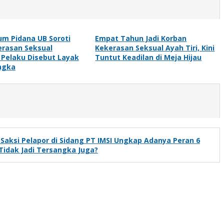
m Pidana UB Soroti
Empat Tahun Jadi Korban
erasan Seksual
Kekerasan Seksual Ayah Tiri, Kini
 Pelaku Disebut Layak
Tuntut Keadilan di Meja Hijau
ngka
Saksi Pelapor di Sidang PT IMSI Ungkap Adanya Peran 6
Tidak Jadi Tersangka Juga?