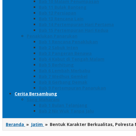
Bab 10 Malam Penumpasan
Bab 11 Bulak Banteng
Bab 12 Persiapan
Bab 13 Rencana Lain
Bab 14 Pertempuran Hari Pertama
Bab 15 Pertempuran Hari Kedua
Penaklukan Panarukan
Bab 1 Rencana Penaklukan
Bab 2 Sabuk Inten
Bab 3 Pangeran Benawa
Bab 4 Kabut di Tengah Malam
Bab 5 Berhitung
Bab 6 Lembah Merbabu
Bab 7 Wedhus Gembel
Bab 8 Gerbang Demak
Bab 9 Pertempuran Panarukan
Cerita Bersambung
Sang Maharani
Bab 1 Bulan Telanjang
Bab 2 Nir Wuk Tanpa Jalu
Beranda
»
Jatim
»
Bentuk Karakter Berkualitas, Polresta 