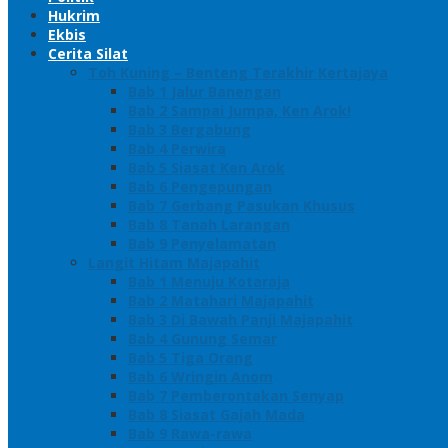
Hukrim
Ekbis
Cerita Silat
Toh Kuning – Benteng Terakhir Kertajaya
Bab 1 Jalur Banengan
Bab 2 Sampai Jumpa, Ken Arok!
Bab 3 Bergabung
Bab 4 Perwira
Bab 5 Siasat Ken Arok
Bab 6 Pengepungan
Bab 7 Gerbang Pasukan Khusus
Bab 8 Tanah Larangan
Bab 9 Penyelamatan
Langit Hitam Majapahit
Bab 1 Menuju Kotaraja
Bab 2 Matahari Majapahit
Bab 3 Di Bawah Panji Majapahit
Bab 4 Gunung Semar
Bab 5 Tiga Orang
Bab 6 Wringin Anom
Bab 7 Pemberontakan Senyap
Bab 8 Siasat Gajah Mada
Bab 9 Rawa-rawa