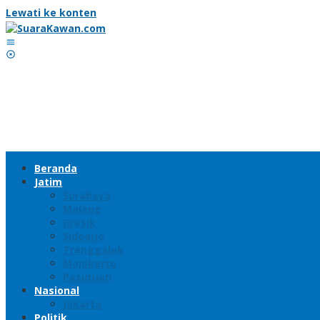
Lewati ke konten
Beranda
Jatim
Surabaya
Malang
Gresik
Sidoarjo
Trenggalek
Mojokerto
Pasuruan
Nasional
Jakarta
Politik