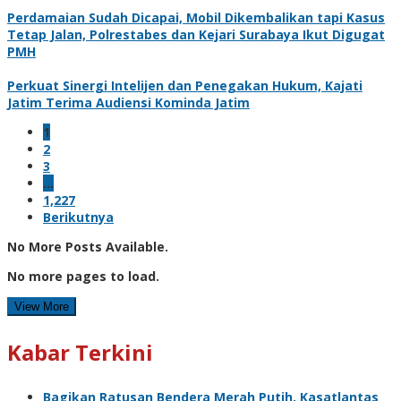
Perdamaian Sudah Dicapai, Mobil Dikembalikan tapi Kasus
Tetap Jalan, Polrestabes dan Kejari Surabaya Ikut Digugat
PMH
Perkuat Sinergi Intelijen dan Penegakan Hukum, Kajati
Jatim Terima Audiensi Kominda Jatim
1
2
3
…
1,227
Berikutnya
No More Posts Available.
No more pages to load.
View More
Kabar Terkini
Bagikan Ratusan Bendera Merah Putih, Kasatlantas