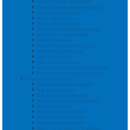
Bab 2 Matahari Majapahit
Bab 3 Di Bawah Panji Majapahit
Bab 4 Gunung Semar
Bab 5 Tiga Orang
Bab 6 Wringin Anom
Bab 7 Pemberontakan Senyap
Bab 8 Siasat Gajah Mada
Bab 9 Rawa-rawa
Bab 10 Malam Penumpasan
Bab 11 Bulak Banteng
Bab 12 Persiapan
Bab 13 Rencana Lain
Bab 14 Pertempuran Hari Pertama
Bab 15 Pertempuran Hari Kedua
Penaklukan Panarukan
Bab 1 Rencana Penaklukan
Bab 2 Sabuk Inten
Bab 3 Pangeran Benawa
Bab 4 Kabut di Tengah Malam
Bab 5 Berhitung
Bab 6 Lembah Merbabu
Bab 7 Wedhus Gembel
Bab 8 Gerbang Demak
Bab 9 Pertempuran Panarukan