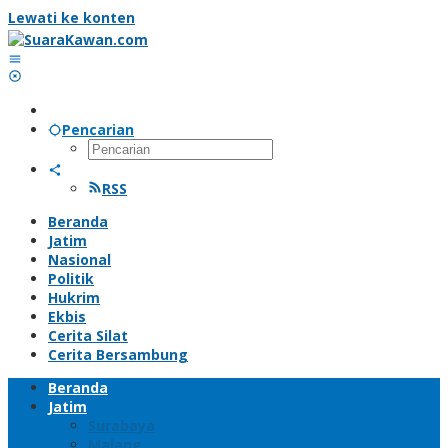
Lewati ke konten
Pencarian
RSS
Beranda
Jatim
Nasional
Politik
Hukrim
Ekbis
Cerita Silat
Cerita Bersambung
Beranda
Jatim
Surabaya
Malang