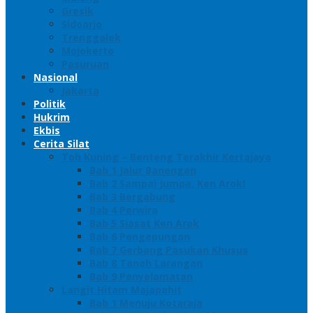
Gresik
Sidoarjo
Trenggalek
Mojokerto
Pasuruan
Nasional
Jakarta
Politik
Hukrim
Ekbis
Cerita Silat
Toh Kuning – Benteng Terakhir Kertajaya
Bab 1 Jalur Banengan
Bab 2 Sampai Jumpa, Ken Arok!
Bab 3 Bergabung
Bab 4 Perwira
Bab 5 Siasat Ken Arok
Bab 6 Pengepungan
Bab 7 Gerbang Pasukan Khusus
Bab 8 Tanah Larangan
Bab 9 Penyelamatan
Langit Hitam Majapahit
Bab 1 Menuju Kotaraja