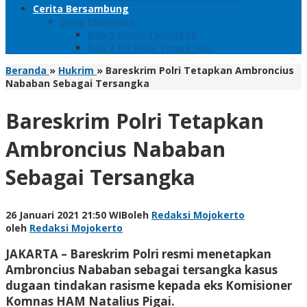
Cerita Bersambung
Sang Maharani
Bab 1 Bulan Telanjang
Bab 2 Nir Wuk Tanpa Jalu
Beranda
»
Hukrim
»
Bareskrim Polri Tetapkan Ambroncius
Nababan Sebagai Tersangka
Bareskrim Polri Tetapkan
Ambroncius Nababan
Sebagai Tersangka
26 Januari 2021 21:50 WIB
oleh
Redaksi Mojokerto
oleh
Redaksi Mojokerto
JAKARTA – Bareskrim Polri resmi menetapkan
Ambroncius Nababan sebagai tersangka kasus
dugaan tindakan rasisme kepada eks Komisioner
Komnas HAM Natalius Pigai.