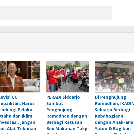
Revisi UU
PERADI Sidoarjo
Di Penghujung
Kepailitan: Harus
Sambut
Ramadhan, IKADI
Lindungi Pelaku
Penghujung
Sidoarjo Berbagi
Usaha dan Iklim
Ramadhan dengan
Kebahagiaan
Investasi, Jangan
Berbagi Ratusan
dengan Anak-ana
jadi Alat Tekanan
Box Makanan Takjil
Yatim & Bagikan