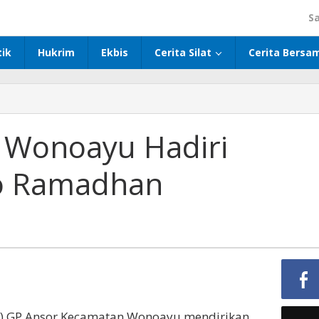
S
tik
Hukrim
Ekbis
Cerita Silat
Cerita Bersa
 Wonoayu Hadiri
o Ramadhan
) GP Ansor Kecamatan Wonoayu mendirikan