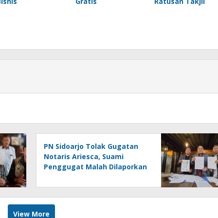
Bisnis
Gratis
Ratusan Takjil
PN Sidoarjo Tolak Gugatan
Notaris Ariesca, Suami
Penggugat Malah Dilaporkan
ke Polres Sidoarjo
View More