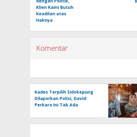
dengan Politik,
Klien Kami Butuh
Keadilan atas
Haknya
Komentar
Kades Terpilih Sidokepung
Dilaporkan Polisi, David:
Perkara Ini Tak Ada
Hubungannya dengan Politik,
Klien Kami Butuh Keadilan
atas Haknya