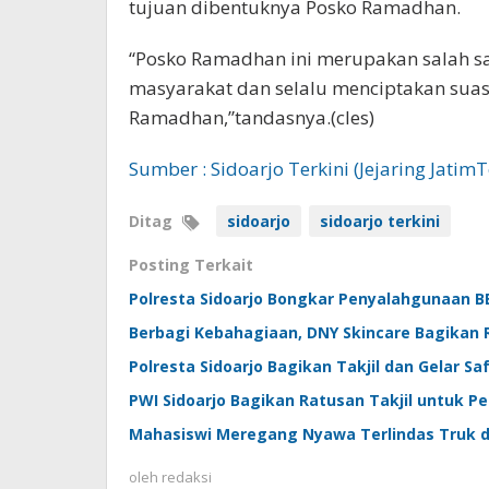
tujuan dibentuknya Posko Ramadhan.
“Posko Ramadhan ini merupakan salah s
masyarakat dan selalu menciptakan sua
Ramadhan,”tandasnya.(cles)
Sumber : Sidoarjo Terkini (Jejaring Jatim
Ditag
sidoarjo
sidoarjo terkini
Posting Terkait
Polresta Sidoarjo Bongkar Penyalahgunaan BB
Berbagi Kebahagiaan, DNY Skincare Bagikan 
Polresta Sidoarjo Bagikan Takjil dan Gelar S
PWI Sidoarjo Bagikan Ratusan Takjil untuk P
Mahasiswi Meregang Nyawa Terlindas Truk d
oleh
redaksi