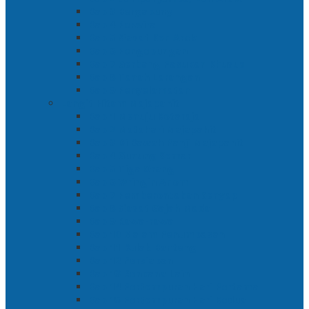
Bab 3 Bergabung
Bab 4 Perwira
Bab 5 Siasat Ken Arok
Bab 6 Pengepungan
Bab 7 Gerbang Pasukan Khusus
Bab 8 Tanah Larangan
Bab 9 Penyelamatan
Langit Hitam Majapahit
Bab 1 Menuju Kotaraja
Bab 2 Matahari Majapahit
Bab 3 Di Bawah Panji Majapahit
Bab 4 Gunung Semar
Bab 5 Tiga Orang
Bab 6 Wringin Anom
Bab 7 Pemberontakan Senyap
Bab 8 Siasat Gajah Mada
Bab 9 Rawa-rawa
Bab 10 Malam Penumpasan
Bab 11 Bulak Banteng
Bab 12 Persiapan
Bab 13 Rencana Lain
Bab 14 Pertempuran Hari Pertama
Bab 15 Pertempuran Hari Kedua