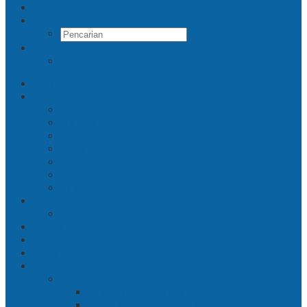
Pencarian
RSS
Beranda
Jatim
Surabaya
Malang
Gresik
Sidoarjo
Trenggalek
Mojokerto
Pasuruan
Nasional
Jakarta
Politik
Hukrim
Ekbis
Cerita Silat
Toh Kuning – Benteng Terakhir Kertajaya
Bab 1 Jalur Banengan
Bab 2 Sampai Jumpa, Ken Arok!