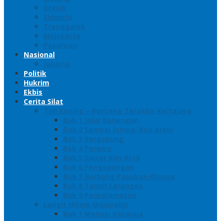
Gresik
Sidoarjo
Trenggalek
Mojokerto
Pasuruan
Nasional
Jakarta
Politik
Hukrim
Ekbis
Cerita Silat
Toh Kuning – Benteng Terakhir Kertajaya
Bab 1 Jalur Banengan
Bab 2 Sampai Jumpa, Ken Arok!
Bab 3 Bergabung
Bab 4 Perwira
Bab 5 Siasat Ken Arok
Bab 6 Pengepungan
Bab 7 Gerbang Pasukan Khusus
Bab 8 Tanah Larangan
Bab 9 Penyelamatan
Langit Hitam Majapahit
Bab 1 Menuju Kotaraja