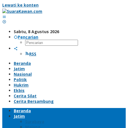
Lewati ke konten
Sabtu, 8 Agustus 2026
Pencarian
RSS
Beranda
Jatim
Nasional
Politik
Hukrim
Ekbis
Cerita Silat
Cerita Bersambung
Beranda
Jatim
Surabaya
Malang