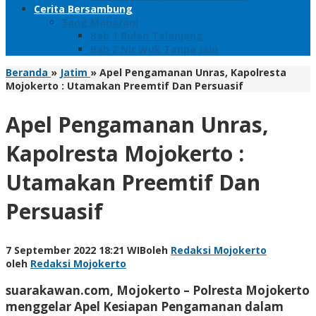
Cerita Bersambung
Sang Maharani
Bab 1 Bulan Telanjang
Bab 2 Nir Wuk Tanpa Jalu
Beranda
»
Jatim
»
Apel Pengamanan Unras, Kapolresta
Mojokerto : Utamakan Preemtif Dan Persuasif
Apel Pengamanan Unras,
Kapolresta Mojokerto :
Utamakan Preemtif Dan
Persuasif
7 September 2022 18:21 WIB
oleh
Redaksi Mojokerto
oleh
Redaksi Mojokerto
suarakawan.com, Mojokerto
– Polresta Mojokerto
menggelar Apel Kesiapan Pengamanan dalam