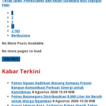
Tetap Jalan, Polrestabes dan Kejari Surabaya Ikut Digugat
PMH
1
2
3
…
2,763
Berikutnya
No More Posts Available.
No more pages to load.
View More
Kabar Terkini
Polres Ngawi Hadirkan Warung Kompas Presisi
Bangun Komunikasi Perkuat Sinergi untuk
Kamtibmas
8 Agustus 2026 13:39 WIB
Polres Bojonegoro Distribusikan 8.000 Liter Air Bersih
untuk Warga Ngambon
8 Agustus 2026 13:36 WIB
Susuri Jalanan Kota, Satlantas Polres Gresik Tebar