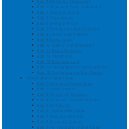
Bab 2 Matahari Majapahit
Bab 3 Di Bawah Panji Majapahit
Bab 4 Gunung Semar
Bab 5 Tiga Orang
Bab 6 Wringin Anom
Bab 7 Pemberontakan Senyap
Bab 8 Siasat Gajah Mada
Bab 9 Rawa-rawa
Bab 10 Malam Penumpasan
Bab 11 Bulak Banteng
Bab 12 Persiapan
Bab 13 Rencana Lain
Bab 14 Pertempuran Hari Pertama
Bab 15 Pertempuran Hari Kedua
Penaklukan Panarukan
Bab 1 Rencana Penaklukan
Bab 2 Sabuk Inten
Bab 3 Pangeran Benawa
Bab 4 Kabut di Tengah Malam
Bab 5 Berhitung
Bab 6 Lembah Merbabu
Bab 7 Wedhus Gembel
Bab 8 Gerbang Demak
Bab 9 Pertempuran Panarukan