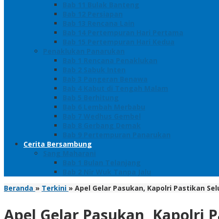
Bab 11 Bulak Banteng
Bab 12 Persiapan
Bab 13 Rencana Lain
Bab 14 Pertempuran Hari Pertama
Bab 15 Pertempuran Hari Kedua
Penaklukan Panarukan
Bab 1 Rencana Penaklukan
Bab 2 Sabuk Inten
Bab 3 Pangeran Benawa
Bab 4 Kabut di Tengah Malam
Bab 5 Berhitung
Bab 6 Lembah Merbabu
Bab 7 Wedhus Gembel
Bab 8 Gerbang Demak
Bab 9 Pertempuran Panarukan
Cerita Bersambung
Sang Maharani
Bab 1 Bulan Telanjang
Bab 2 Nir Wuk Tanpa Jalu
Beranda
»
Terkini
»
Apel Gelar Pasukan, Kapolri Pastikan S
Apel Gelar Pasukan, Kapolri 