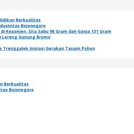
idikan Berkualitas
ndusivitas Bojonegoro
i Kepanjen, Sita Sabu 96 Gram dan Ganja 131 Gram
di Lereng Gunung Bromo
s Trenggalek Inisiasi Gerakan Tanam Pohon
n Berkualitas
vitas Bojonegoro