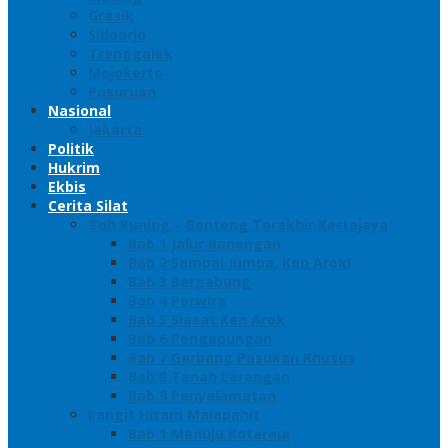
Gresik
Sidoarjo
Trenggalek
Mojokerto
Pasuruan
Nasional
Jakarta
Politik
Hukrim
Ekbis
Cerita Silat
Toh Kuning – Benteng Terakhir Kertajaya
Bab 1 Jalur Banengan
Bab 2 Sampai Jumpa, Ken Arok!
Bab 3 Bergabung
Bab 4 Perwira
Bab 5 Siasat Ken Arok
Bab 6 Pengepungan
Bab 7 Gerbang Pasukan Khusus
Bab 8 Tanah Larangan
Bab 9 Penyelamatan
Langit Hitam Majapahit
Bab 1 Menuju Kotaraja