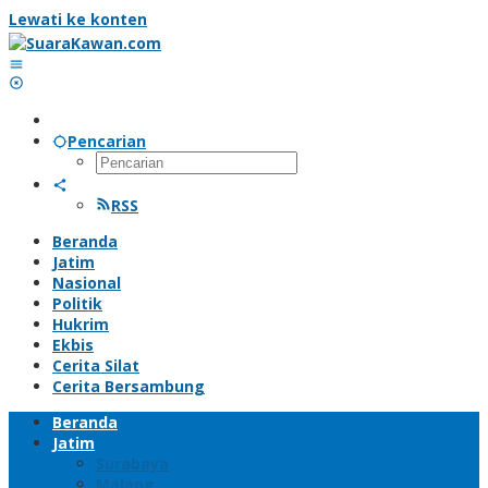
Lewati ke konten
Pencarian
RSS
Beranda
Jatim
Nasional
Politik
Hukrim
Ekbis
Cerita Silat
Cerita Bersambung
Beranda
Jatim
Surabaya
Malang