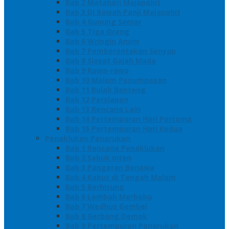
Bab 2 Matahari Majapahit
Bab 3 Di Bawah Panji Majapahit
Bab 4 Gunung Semar
Bab 5 Tiga Orang
Bab 6 Wringin Anom
Bab 7 Pemberontakan Senyap
Bab 8 Siasat Gajah Mada
Bab 9 Rawa-rawa
Bab 10 Malam Penumpasan
Bab 11 Bulak Banteng
Bab 12 Persiapan
Bab 13 Rencana Lain
Bab 14 Pertempuran Hari Pertama
Bab 15 Pertempuran Hari Kedua
Penaklukan Panarukan
Bab 1 Rencana Penaklukan
Bab 2 Sabuk Inten
Bab 3 Pangeran Benawa
Bab 4 Kabut di Tengah Malam
Bab 5 Berhitung
Bab 6 Lembah Merbabu
Bab 7 Wedhus Gembel
Bab 8 Gerbang Demak
Bab 9 Pertempuran Panarukan