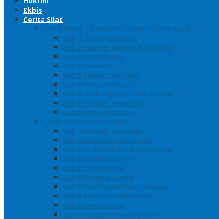
Hukrim
Ekbis
Cerita Silat
Toh Kuning – Benteng Terakhir Kertajaya
Bab 1 Jalur Banengan
Bab 2 Sampai Jumpa, Ken Arok!
Bab 3 Bergabung
Bab 4 Perwira
Bab 5 Siasat Ken Arok
Bab 6 Pengepungan
Bab 7 Gerbang Pasukan Khusus
Bab 8 Tanah Larangan
Bab 9 Penyelamatan
Langit Hitam Majapahit
Bab 1 Menuju Kotaraja
Bab 2 Matahari Majapahit
Bab 3 Di Bawah Panji Majapahit
Bab 4 Gunung Semar
Bab 5 Tiga Orang
Bab 6 Wringin Anom
Bab 7 Pemberontakan Senyap
Bab 8 Siasat Gajah Mada
Bab 9 Rawa-rawa
Bab 10 Malam Penumpasan