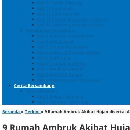
Bab 11 Bulak Banteng
Bab 12 Persiapan
Bab 13 Rencana Lain
Bab 14 Pertempuran Hari Pertama
Bab 15 Pertempuran Hari Kedua
Penaklukan Panarukan
Bab 1 Rencana Penaklukan
Bab 2 Sabuk Inten
Bab 3 Pangeran Benawa
Bab 4 Kabut di Tengah Malam
Bab 5 Berhitung
Bab 6 Lembah Merbabu
Bab 7 Wedhus Gembel
Bab 8 Gerbang Demak
Bab 9 Pertempuran Panarukan
Cerita Bersambung
Sang Maharani
Bab 1 Bulan Telanjang
Bab 2 Nir Wuk Tanpa Jalu
Beranda
»
Terkini
»
9 Rumah Ambruk Akibat Hujan disertai A
9 Rumah Ambruk Akibat Hujan 