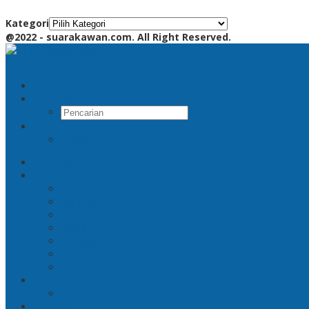
Kategori
@2022 - suarakawan.com. All Right Reserved.
Pencarian
RSS
Beranda
Jatim
Surabaya
Malang
Gresik
Sidoarjo
Trenggalek
Mojokerto
Pasuruan
Nasional
Jakarta
Politik