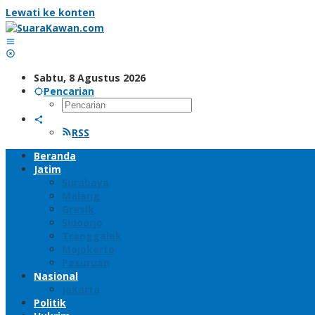
Lewati ke konten
Sabtu, 8 Agustus 2026
Pencarian
RSS
Beranda
Jatim
Surabaya
Malang
Gresik
Sidoarjo
Trenggalek
Mojokerto
Pasuruan
Nasional
Jakarta
Politik