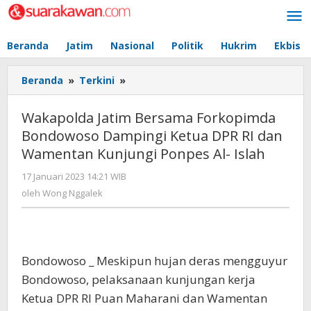
Lewati
ke
konten
Beranda
Jatim
Nasional
Politik
Hukrim
Ekbis
Beranda
»
Terkini
»
Wakapolda
Jatim
Bersama
Wakapolda Jatim Bersama Forkopimda
Forkopimda
Bondowoso Dampingi Ketua DPR RI dan
Bondowoso
Wamentan Kunjungi Ponpes Al- Islah
Dampingi
Ketua
17 Januari 2023 14:21 WIB
oleh
DPR
Wong
oleh
Wong Nggalek
RI
Nggalek
dan
Wamentan
Kunjungi
Ponpes
Bondowoso _ Meskipun hujan deras mengguyur
Al-
Bondowoso, pelaksanaan kunjungan kerja
Islah
Ketua DPR RI Puan Maharani dan Wamentan