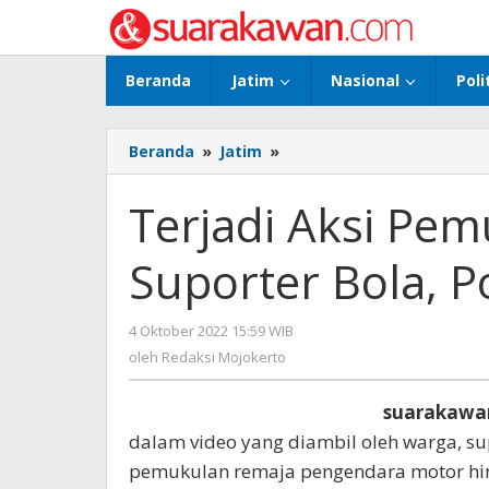
Lewati
ke
konten
Beranda
Jatim
Nasional
Poli
Beranda
»
Jatim
»
Terjadi
Aksi
Pemukulan
Terjadi Aksi Pe
Remaja
Oleh
Suporter Bola, Po
Suporter
Bola,
Polisi
4 Oktober 2022 15:59 WIB
oleh
Telusuri
Redaksi
oleh
Redaksi Mojokerto
Pelaku
Mojokerto
suarakawa
dalam video yang diambil oleh warga, su
pemukulan remaja pengendara motor hingg