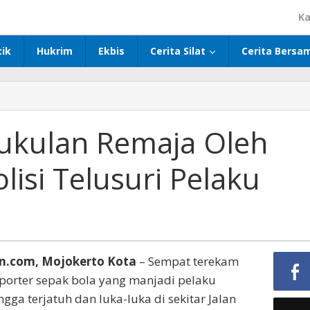
Ka
tik
Hukrim
Ekbis
Cerita Silat
Cerita Bersa
mukulan Remaja Oleh
lisi Telusuri Pelaku
n.com, Mojokerto Kota
– Sempat terekam
porter sepak bola yang manjadi pelaku
a terjatuh dan luka-luka di sekitar Jalan