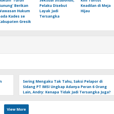
Hukum ‘Turun
Seksual Situbondo,
Kini Tuntut
Gunung’ Berikan
Pelaku Disebut
Keadilan di Meja
Wawasan Hukum
Layak Jadi
Hijau
pada Kades se
Tersangka
Kabupaten Gresik
n
Sering Mengaku Tak Tahu, Saksi Pelapor di
Sidang PT IMSI Ungkap Adanya Peran 6 Orang
Lain, Andry: Kenapa Tidak Jadi Tersangka Juga?
View More