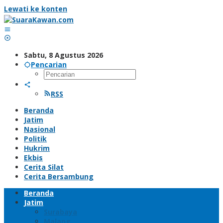
Lewati ke konten
Sabtu, 8 Agustus 2026
Pencarian
RSS
Beranda
Jatim
Nasional
Politik
Hukrim
Ekbis
Cerita Silat
Cerita Bersambung
Beranda
Jatim
Surabaya
Malang