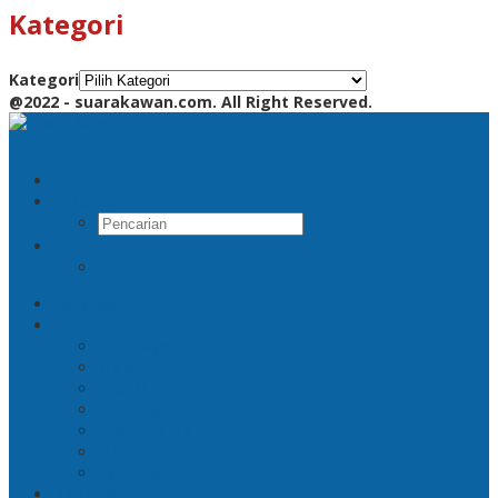
Kategori
Kategori
@2022 - suarakawan.com. All Right Reserved.
Pencarian
RSS
Beranda
Jatim
Surabaya
Malang
Gresik
Sidoarjo
Trenggalek
Mojokerto
Pasuruan
Nasional