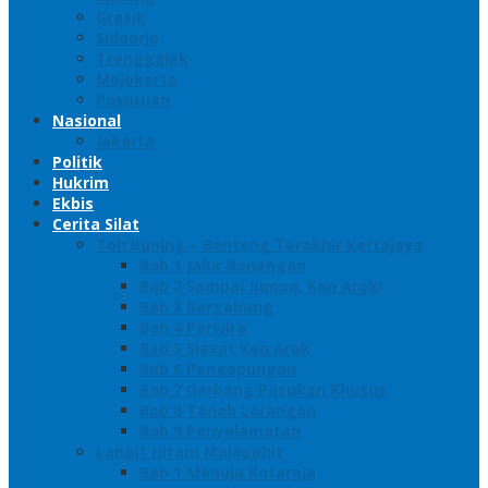
Gresik
Sidoarjo
Trenggalek
Mojokerto
Pasuruan
Nasional
Jakarta
Politik
Hukrim
Ekbis
Cerita Silat
Toh Kuning – Benteng Terakhir Kertajaya
Bab 1 Jalur Banengan
Bab 2 Sampai Jumpa, Ken Arok!
Bab 3 Bergabung
Bab 4 Perwira
Bab 5 Siasat Ken Arok
Bab 6 Pengepungan
Bab 7 Gerbang Pasukan Khusus
Bab 8 Tanah Larangan
Bab 9 Penyelamatan
Langit Hitam Majapahit
Bab 1 Menuju Kotaraja