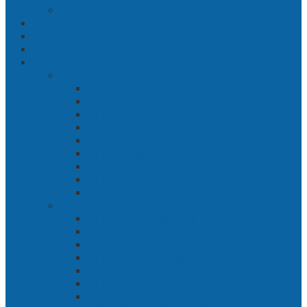
Jakarta
Politik
Hukrim
Ekbis
Cerita Silat
Toh Kuning – Benteng Terakhir Kertajaya
Bab 1 Jalur Banengan
Bab 2 Sampai Jumpa, Ken Arok!
Bab 3 Bergabung
Bab 4 Perwira
Bab 5 Siasat Ken Arok
Bab 6 Pengepungan
Bab 7 Gerbang Pasukan Khusus
Bab 8 Tanah Larangan
Bab 9 Penyelamatan
Langit Hitam Majapahit
Bab 1 Menuju Kotaraja
Bab 2 Matahari Majapahit
Bab 3 Di Bawah Panji Majapahit
Bab 4 Gunung Semar
Bab 5 Tiga Orang
Bab 6 Wringin Anom
Bab 7 Pemberontakan Senyap