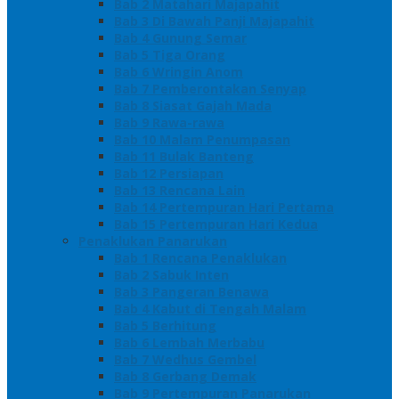
Bab 2 Matahari Majapahit
Bab 3 Di Bawah Panji Majapahit
Bab 4 Gunung Semar
Bab 5 Tiga Orang
Bab 6 Wringin Anom
Bab 7 Pemberontakan Senyap
Bab 8 Siasat Gajah Mada
Bab 9 Rawa-rawa
Bab 10 Malam Penumpasan
Bab 11 Bulak Banteng
Bab 12 Persiapan
Bab 13 Rencana Lain
Bab 14 Pertempuran Hari Pertama
Bab 15 Pertempuran Hari Kedua
Penaklukan Panarukan
Bab 1 Rencana Penaklukan
Bab 2 Sabuk Inten
Bab 3 Pangeran Benawa
Bab 4 Kabut di Tengah Malam
Bab 5 Berhitung
Bab 6 Lembah Merbabu
Bab 7 Wedhus Gembel
Bab 8 Gerbang Demak
Bab 9 Pertempuran Panarukan