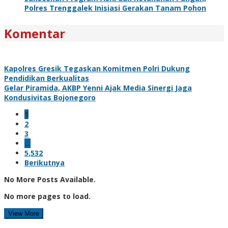
Polres Trenggalek Inisiasi Gerakan Tanam Pohon
Komentar
Kapolres Gresik Tegaskan Komitmen Polri Dukung
Pendidikan Berkualitas
Gelar Piramida, AKBP Yenni Ajak Media Sinergi Jaga
Kondusivitas Bojonegoro
1
2
3
…
5,532
Berikutnya
No More Posts Available.
No more pages to load.
View More