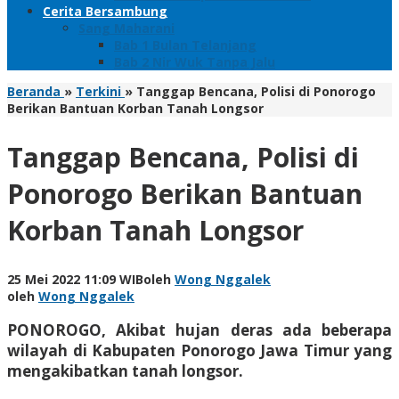
Cerita Bersambung
Sang Maharani
Bab 1 Bulan Telanjang
Bab 2 Nir Wuk Tanpa Jalu
Beranda
»
Terkini
»
Tanggap Bencana, Polisi di Ponorogo
Berikan Bantuan Korban Tanah Longsor
Tanggap Bencana, Polisi di
Ponorogo Berikan Bantuan
Korban Tanah Longsor
25 Mei 2022 11:09 WIB
oleh
Wong Nggalek
oleh
Wong Nggalek
PONOROGO, Akibat hujan deras ada beberapa
wilayah di Kabupaten Ponorogo Jawa Timur yang
mengakibatkan tanah longsor.