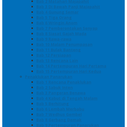
Bab 2 Matahari Majapahit
Bab 3 Di Bawah Panji Majapahit
Bab 4 Gunung Semar
Bab 5 Tiga Orang
Bab 6 Wringin Anom
Bab 7 Pemberontakan Senyap
Bab 8 Siasat Gajah Mada
Bab 9 Rawa-rawa
Bab 10 Malam Penumpasan
Bab 11 Bulak Banteng
Bab 12 Persiapan
Bab 13 Rencana Lain
Bab 14 Pertempuran Hari Pertama
Bab 15 Pertempuran Hari Kedua
Penaklukan Panarukan
Bab 1 Rencana Penaklukan
Bab 2 Sabuk Inten
Bab 3 Pangeran Benawa
Bab 4 Kabut di Tengah Malam
Bab 5 Berhitung
Bab 6 Lembah Merbabu
Bab 7 Wedhus Gembel
Bab 8 Gerbang Demak
Bab 9 Pertempuran Panarukan