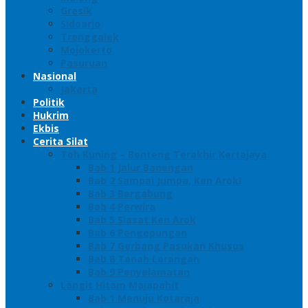
Gresik
Sidoarjo
Trenggalek
Mojokerto
Pasuruan
Nasional
Jakarta
Politik
Hukrim
Ekbis
Cerita Silat
Toh Kuning – Benteng Terakhir Kertajaya
Bab 1 Jalur Banengan
Bab 2 Sampai Jumpa, Ken Arok!
Bab 3 Bergabung
Bab 4 Perwira
Bab 5 Siasat Ken Arok
Bab 6 Pengepungan
Bab 7 Gerbang Pasukan Khusus
Bab 8 Tanah Larangan
Bab 9 Penyelamatan
Langit Hitam Majapahit
Bab 1 Menuju Kotaraja