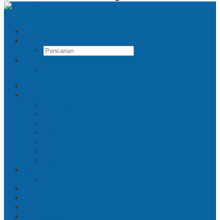
Pencarian
RSS
Beranda
Jatim
Surabaya
Malang
Gresik
Sidoarjo
Trenggalek
Mojokerto
Pasuruan
Nasional
Jakarta
Politik
Hukrim
Ekbis
Cerita Silat