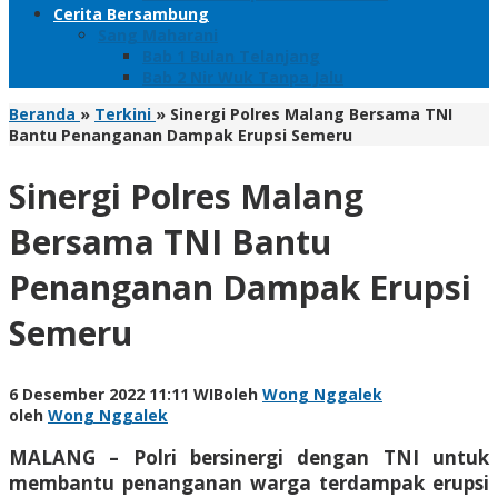
Cerita Bersambung
Sang Maharani
Bab 1 Bulan Telanjang
Bab 2 Nir Wuk Tanpa Jalu
Beranda
»
Terkini
»
Sinergi Polres Malang Bersama TNI
Bantu Penanganan Dampak Erupsi Semeru
Sinergi Polres Malang
Bersama TNI Bantu
Penanganan Dampak Erupsi
Semeru
6 Desember 2022 11:11 WIB
oleh
Wong Nggalek
oleh
Wong Nggalek
MALANG – Polri bersinergi dengan TNI untuk
membantu penanganan warga terdampak erupsi