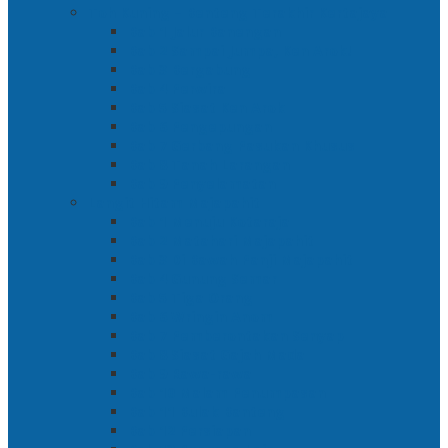
Toh Kuning – Benteng Terakhir Kertajaya
Bab 1 Jalur Banengan
Bab 2 Sampai Jumpa, Ken Arok!
Bab 3 Bergabung
Bab 4 Perwira
Bab 5 Siasat Ken Arok
Bab 6 Pengepungan
Bab 7 Gerbang Pasukan Khusus
Bab 8 Tanah Larangan
Bab 9 Penyelamatan
Langit Hitam Majapahit
Bab 1 Menuju Kotaraja
Bab 2 Matahari Majapahit
Bab 3 Di Bawah Panji Majapahit
Bab 4 Gunung Semar
Bab 5 Tiga Orang
Bab 6 Wringin Anom
Bab 7 Pemberontakan Senyap
Bab 8 Siasat Gajah Mada
Bab 9 Rawa-rawa
Bab 10 Malam Penumpasan
Bab 11 Bulak Banteng
Bab 12 Persiapan