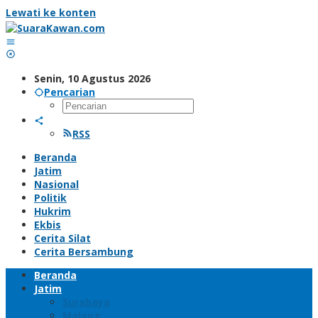
Lewati ke konten
Senin, 10 Agustus 2026
Pencarian
RSS
Beranda
Jatim
Nasional
Politik
Hukrim
Ekbis
Cerita Silat
Cerita Bersambung
Beranda
Jatim
Surabaya
Malang