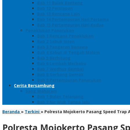
Bab 11 Bulak Banteng
Bab 12 Persiapan
Bab 13 Rencana Lain
Bab 14 Pertempuran Hari Pertama
Bab 15 Pertempuran Hari Kedua
Penaklukan Panarukan
Bab 1 Rencana Penaklukan
Bab 2 Sabuk Inten
Bab 3 Pangeran Benawa
Bab 4 Kabut di Tengah Malam
Bab 5 Berhitung
Bab 6 Lembah Merbabu
Bab 7 Wedhus Gembel
Bab 8 Gerbang Demak
Bab 9 Pertempuran Panarukan
Cerita Bersambung
Sang Maharani
Bab 1 Bulan Telanjang
Bab 2 Nir Wuk Tanpa Jalu
Beranda
»
Terkini
»
Polresta Mojokerto Pasang Speed Trap An
Polresta Mojokerto Pasang Sp