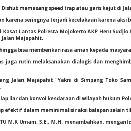
 Dishub memasang speed trap atau garis kejut di Ja
 karena seringnya terjadi kecelakaan karena aksi bal
ui Kasat Lantas Polresta Mojokerto AKP Heru Sudji
i Jalan Majapahit.
 sehingga bisa memberikan rasa aman kepada masyara
s juga rutin melaksanakan dialogis dan menghim
njang Jalan Majapahit “Yakni di Simpang Toko S
.
ap liar dan konvoi kendaraan di wilayah hukum Pol
p efektif dalam meminimalisir aksi balapan selain ti
TU M.K Umam, S.E., M.H. menambahkan, mengantisip