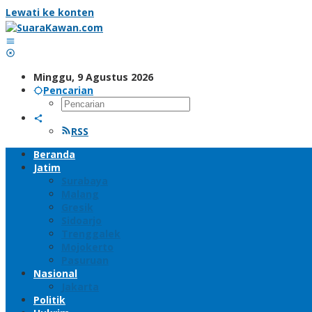
Lewati ke konten
Minggu, 9 Agustus 2026
Pencarian
RSS
Beranda
Jatim
Surabaya
Malang
Gresik
Sidoarjo
Trenggalek
Mojokerto
Pasuruan
Nasional
Jakarta
Politik