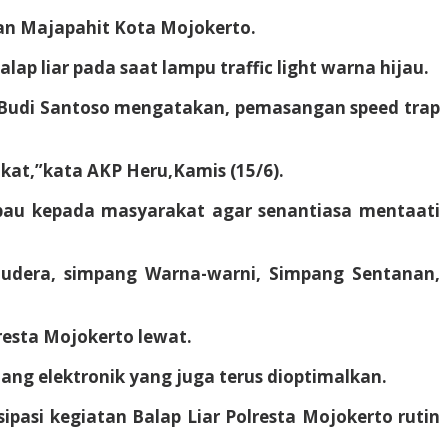
lan Majapahit Kota Mojokerto.
ap liar pada saat lampu traffic light warna hijau.
o Budi Santoso mengatakan, pemasangan speed trap
kat,”kata AKP Heru,Kamis (15/6).
bau kepada masyarakat agar senantiasa mentaati
amudera, simpang Warna-warni, Simpang Sentanan,
resta Mojokerto lewat.
lang elektronik yang juga terus dioptimalkan.
asi kegiatan Balap Liar Polresta Mojokerto rutin