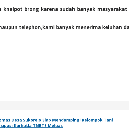
dan knalpot brong karena sudah banyak masyarak
maupun telephon,kami banyak menerima keluhan dari 
bmas Desa Sukorejo Siap Mendampingi Kelompok Tani
isipasi Karhutla TNBTS Meluas