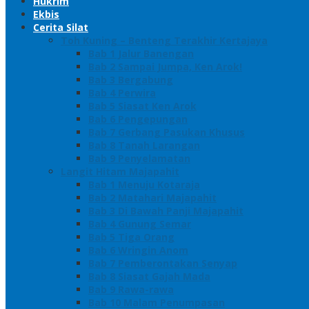
Hukrim
Ekbis
Cerita Silat
Toh Kuning – Benteng Terakhir Kertajaya
Bab 1 Jalur Banengan
Bab 2 Sampai Jumpa, Ken Arok!
Bab 3 Bergabung
Bab 4 Perwira
Bab 5 Siasat Ken Arok
Bab 6 Pengepungan
Bab 7 Gerbang Pasukan Khusus
Bab 8 Tanah Larangan
Bab 9 Penyelamatan
Langit Hitam Majapahit
Bab 1 Menuju Kotaraja
Bab 2 Matahari Majapahit
Bab 3 Di Bawah Panji Majapahit
Bab 4 Gunung Semar
Bab 5 Tiga Orang
Bab 6 Wringin Anom
Bab 7 Pemberontakan Senyap
Bab 8 Siasat Gajah Mada
Bab 9 Rawa-rawa
Bab 10 Malam Penumpasan