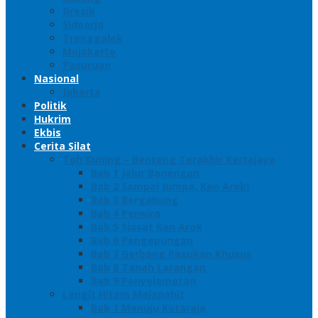
Gresik
Sidoarjo
Trenggalek
Mojokerto
Pasuruan
Nasional
Jakarta
Politik
Hukrim
Ekbis
Cerita Silat
Toh Kuning – Benteng Terakhir Kertajaya
Bab 1 Jalur Banengan
Bab 2 Sampai Jumpa, Ken Arok!
Bab 3 Bergabung
Bab 4 Perwira
Bab 5 Siasat Ken Arok
Bab 6 Pengepungan
Bab 7 Gerbang Pasukan Khusus
Bab 8 Tanah Larangan
Bab 9 Penyelamatan
Langit Hitam Majapahit
Bab 1 Menuju Kotaraja