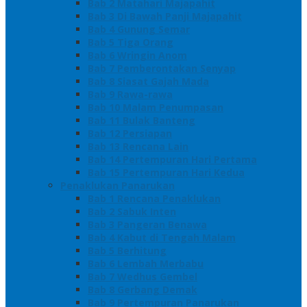
Bab 2 Matahari Majapahit
Bab 3 Di Bawah Panji Majapahit
Bab 4 Gunung Semar
Bab 5 Tiga Orang
Bab 6 Wringin Anom
Bab 7 Pemberontakan Senyap
Bab 8 Siasat Gajah Mada
Bab 9 Rawa-rawa
Bab 10 Malam Penumpasan
Bab 11 Bulak Banteng
Bab 12 Persiapan
Bab 13 Rencana Lain
Bab 14 Pertempuran Hari Pertama
Bab 15 Pertempuran Hari Kedua
Penaklukan Panarukan
Bab 1 Rencana Penaklukan
Bab 2 Sabuk Inten
Bab 3 Pangeran Benawa
Bab 4 Kabut di Tengah Malam
Bab 5 Berhitung
Bab 6 Lembah Merbabu
Bab 7 Wedhus Gembel
Bab 8 Gerbang Demak
Bab 9 Pertempuran Panarukan