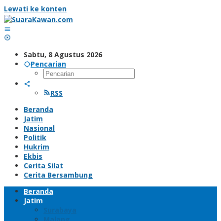
Lewati ke konten
Sabtu, 8 Agustus 2026
Pencarian
RSS
Beranda
Jatim
Nasional
Politik
Hukrim
Ekbis
Cerita Silat
Cerita Bersambung
Beranda
Jatim
Surabaya
Malang