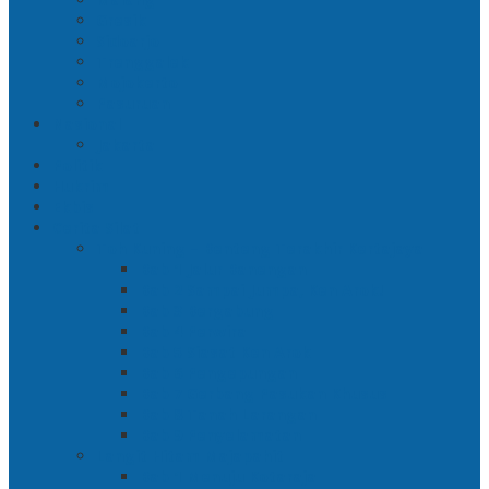
Gresik
Sidoarjo
Trenggalek
Mojokerto
Pasuruan
Nasional
Jakarta
Politik
Hukrim
Ekbis
Cerita Silat
Toh Kuning – Benteng Terakhir Kertajaya
Bab 1 Jalur Banengan
Bab 2 Sampai Jumpa, Ken Arok!
Bab 3 Bergabung
Bab 4 Perwira
Bab 5 Siasat Ken Arok
Bab 6 Pengepungan
Bab 7 Gerbang Pasukan Khusus
Bab 8 Tanah Larangan
Bab 9 Penyelamatan
Langit Hitam Majapahit
Bab 1 Menuju Kotaraja