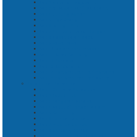
Bab 2 Matahari Majapahit
Bab 3 Di Bawah Panji Majapahit
Bab 4 Gunung Semar
Bab 5 Tiga Orang
Bab 6 Wringin Anom
Bab 7 Pemberontakan Senyap
Bab 8 Siasat Gajah Mada
Bab 9 Rawa-rawa
Bab 10 Malam Penumpasan
Bab 11 Bulak Banteng
Bab 12 Persiapan
Bab 13 Rencana Lain
Bab 14 Pertempuran Hari Pertama
Bab 15 Pertempuran Hari Kedua
Penaklukan Panarukan
Bab 1 Rencana Penaklukan
Bab 2 Sabuk Inten
Bab 3 Pangeran Benawa
Bab 4 Kabut di Tengah Malam
Bab 5 Berhitung
Bab 6 Lembah Merbabu
Bab 7 Wedhus Gembel
Bab 8 Gerbang Demak
Bab 9 Pertempuran Panarukan