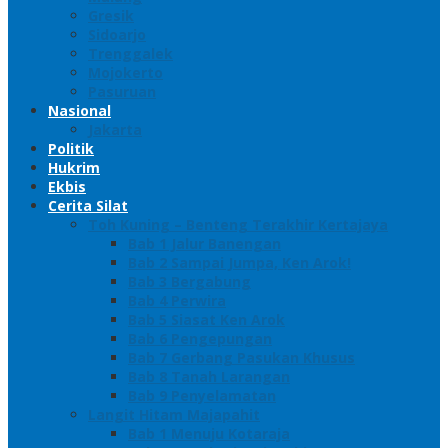
Gresik
Sidoarjo
Trenggalek
Mojokerto
Pasuruan
Nasional
Jakarta
Politik
Hukrim
Ekbis
Cerita Silat
Toh Kuning – Benteng Terakhir Kertajaya
Bab 1 Jalur Banengan
Bab 2 Sampai Jumpa, Ken Arok!
Bab 3 Bergabung
Bab 4 Perwira
Bab 5 Siasat Ken Arok
Bab 6 Pengepungan
Bab 7 Gerbang Pasukan Khusus
Bab 8 Tanah Larangan
Bab 9 Penyelamatan
Langit Hitam Majapahit
Bab 1 Menuju Kotaraja