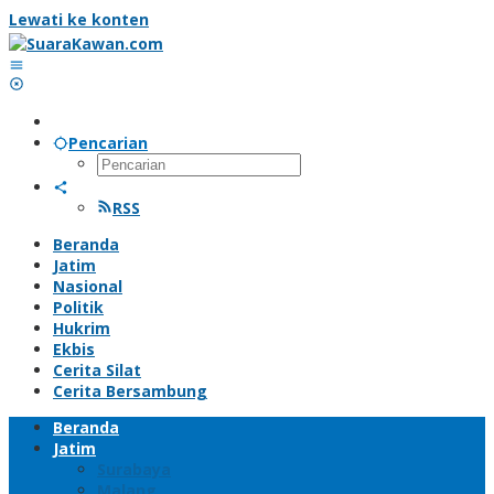
Lewati ke konten
Pencarian
RSS
Beranda
Jatim
Nasional
Politik
Hukrim
Ekbis
Cerita Silat
Cerita Bersambung
Beranda
Jatim
Surabaya
Malang