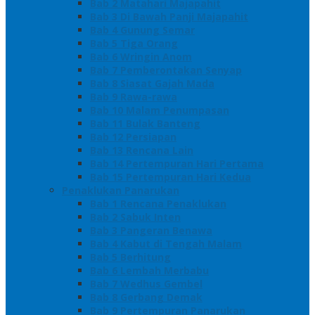
Bab 2 Matahari Majapahit
Bab 3 Di Bawah Panji Majapahit
Bab 4 Gunung Semar
Bab 5 Tiga Orang
Bab 6 Wringin Anom
Bab 7 Pemberontakan Senyap
Bab 8 Siasat Gajah Mada
Bab 9 Rawa-rawa
Bab 10 Malam Penumpasan
Bab 11 Bulak Banteng
Bab 12 Persiapan
Bab 13 Rencana Lain
Bab 14 Pertempuran Hari Pertama
Bab 15 Pertempuran Hari Kedua
Penaklukan Panarukan
Bab 1 Rencana Penaklukan
Bab 2 Sabuk Inten
Bab 3 Pangeran Benawa
Bab 4 Kabut di Tengah Malam
Bab 5 Berhitung
Bab 6 Lembah Merbabu
Bab 7 Wedhus Gembel
Bab 8 Gerbang Demak
Bab 9 Pertempuran Panarukan