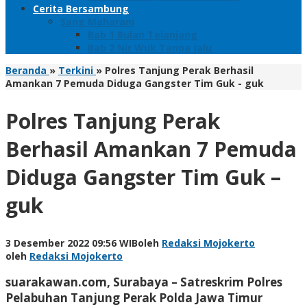
Cerita Bersambung
Sang Maharani
Bab 1 Bulan Telanjang
Bab 2 Nir Wuk Tanpa Jalu
Beranda
»
Terkini
»
Polres Tanjung Perak Berhasil
Amankan 7 Pemuda Diduga Gangster Tim Guk - guk
Polres Tanjung Perak
Berhasil Amankan 7 Pemuda
Diduga Gangster Tim Guk –
guk
3 Desember 2022 09:56 WIB
oleh
Redaksi Mojokerto
oleh
Redaksi Mojokerto
suarakawan.com, Surabaya
– Satreskrim Polres
Pelabuhan Tanjung Perak Polda Jawa Timur