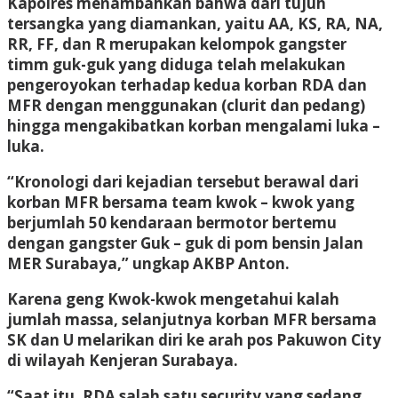
Kapolres menambahkan bahwa dari tujuh
tersangka yang diamankan, yaitu AA, KS, RA, NA,
RR, FF, dan R merupakan kelompok gangster
timm guk-guk yang diduga telah melakukan
pengeroyokan terhadap kedua korban RDA dan
MFR dengan menggunakan (clurit dan pedang)
hingga mengakibatkan korban mengalami luka –
luka.
“Kronologi dari kejadian tersebut berawal dari
korban MFR bersama team kwok – kwok yang
berjumlah 50 kendaraan bermotor bertemu
dengan gangster Guk – guk di pom bensin Jalan
MER Surabaya,” ungkap AKBP Anton.
Karena geng Kwok-kwok mengetahui kalah
jumlah massa, selanjutnya korban MFR bersama
SK dan U melarikan diri ke arah pos Pakuwon City
di wilayah Kenjeran Surabaya.
“Saat itu, RDA salah satu security yang sedang