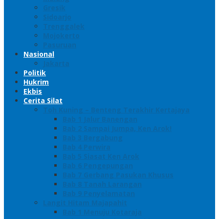
Gresik
Sidoarjo
Trenggalek
Mojokerto
Pasuruan
Nasional
Jakarta
Politik
Hukrim
Ekbis
Cerita Silat
Toh Kuning – Benteng Terakhir Kertajaya
Bab 1 Jalur Banengan
Bab 2 Sampai Jumpa, Ken Arok!
Bab 3 Bergabung
Bab 4 Perwira
Bab 5 Siasat Ken Arok
Bab 6 Pengepungan
Bab 7 Gerbang Pasukan Khusus
Bab 8 Tanah Larangan
Bab 9 Penyelamatan
Langit Hitam Majapahit
Bab 1 Menuju Kotaraja