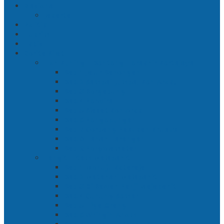
Nasional
Jakarta
Politik
Hukrim
Ekbis
Cerita Silat
Toh Kuning – Benteng Terakhir Kertajaya
Bab 1 Jalur Banengan
Bab 2 Sampai Jumpa, Ken Arok!
Bab 3 Bergabung
Bab 4 Perwira
Bab 5 Siasat Ken Arok
Bab 6 Pengepungan
Bab 7 Gerbang Pasukan Khusus
Bab 8 Tanah Larangan
Bab 9 Penyelamatan
Langit Hitam Majapahit
Bab 1 Menuju Kotaraja
Bab 2 Matahari Majapahit
Bab 3 Di Bawah Panji Majapahit
Bab 4 Gunung Semar
Bab 5 Tiga Orang
Bab 6 Wringin Anom