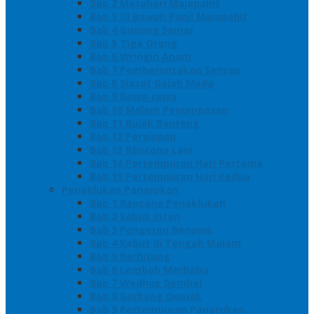
Bab 2 Matahari Majapahit
Bab 3 Di Bawah Panji Majapahit
Bab 4 Gunung Semar
Bab 5 Tiga Orang
Bab 6 Wringin Anom
Bab 7 Pemberontakan Senyap
Bab 8 Siasat Gajah Mada
Bab 9 Rawa-rawa
Bab 10 Malam Penumpasan
Bab 11 Bulak Banteng
Bab 12 Persiapan
Bab 13 Rencana Lain
Bab 14 Pertempuran Hari Pertama
Bab 15 Pertempuran Hari Kedua
Penaklukan Panarukan
Bab 1 Rencana Penaklukan
Bab 2 Sabuk Inten
Bab 3 Pangeran Benawa
Bab 4 Kabut di Tengah Malam
Bab 5 Berhitung
Bab 6 Lembah Merbabu
Bab 7 Wedhus Gembel
Bab 8 Gerbang Demak
Bab 9 Pertempuran Panarukan