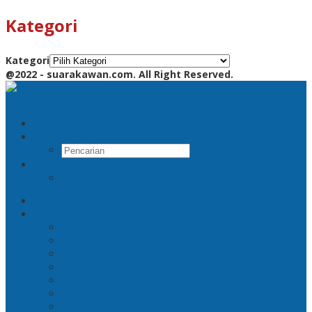
Kategori
Kategori
@2022 - suarakawan.com. All Right Reserved.
Pencarian
RSS
Beranda
Jatim
Surabaya
Malang
Gresik
Sidoarjo
Trenggalek
Mojokerto
Pasuruan