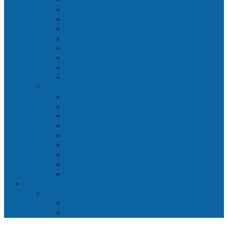
Bab 7 Pemberontakan Senyap
Bab 8 Siasat Gajah Mada
Bab 9 Rawa-rawa
Bab 10 Malam Penumpasan
Bab 11 Bulak Banteng
Bab 12 Persiapan
Bab 13 Rencana Lain
Bab 14 Pertempuran Hari Pertama
Bab 15 Pertempuran Hari Kedua
Penaklukan Panarukan
Bab 1 Rencana Penaklukan
Bab 2 Sabuk Inten
Bab 3 Pangeran Benawa
Bab 4 Kabut di Tengah Malam
Bab 5 Berhitung
Bab 6 Lembah Merbabu
Bab 7 Wedhus Gembel
Bab 8 Gerbang Demak
Bab 9 Pertempuran Panarukan
Cerita Bersambung
Sang Maharani
Bab 1 Bulan Telanjang
Bab 2 Nir Wuk Tanpa Jalu