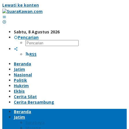
Lewati ke konten
Sabtu, 8 Agustus 2026
Pencarian
RSS
Beranda
Jatim
Nasional
Politik
Hukrim
Ekbis
Cerita Silat
Cerita Bersambung
Beranda
Jatim
Surabaya
Malang