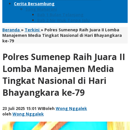
Cerita Bersambung
Sang Maharani
Bab 1 Bulan Telanjang
Bab 2 Nir Wuk Tanpa Jalu
Beranda
»
Terkini
»
Polres Sumenep Raih Juara II Lomba
Manajemen Media Tingkat Nasional di Hari Bhayangkara
ke-79
Polres Sumenep Raih Juara II
Lomba Manajemen Media
Tingkat Nasional di Hari
Bhayangkara ke-79
23 Juli 2025 15:01 WIB
oleh
Wong Nggalek
oleh
Wong Nggalek