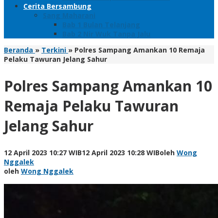
Cerita Bersambung
Sang Maharani
Bab 1 Bulan Telanjang
Bab 2 Nir Wuk Tanpa Jalu
Beranda
»
Terkini
»
Polres Sampang Amankan 10 Remaja
Pelaku Tawuran Jelang Sahur
Polres Sampang Amankan 10
Remaja Pelaku Tawuran
Jelang Sahur
12 April 2023 10:27 WIB
12 April 2023 10:28 WIB
oleh
Wong
Nggalek
oleh
Wong Nggalek