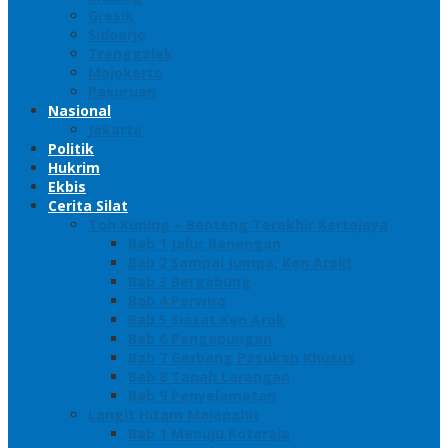
Gresik
Sidoarjo
Trenggalek
Mojokerto
Pasuruan
Nasional
Jakarta
Politik
Hukrim
Ekbis
Cerita Silat
Toh Kuning – Benteng Terakhir Kertajaya
Bab 1 Jalur Banengan
Bab 2 Sampai Jumpa, Ken Arok!
Bab 3 Bergabung
Bab 4 Perwira
Bab 5 Siasat Ken Arok
Bab 6 Pengepungan
Bab 7 Gerbang Pasukan Khusus
Bab 8 Tanah Larangan
Bab 9 Penyelamatan
Langit Hitam Majapahit
Bab 1 Menuju Kotaraja