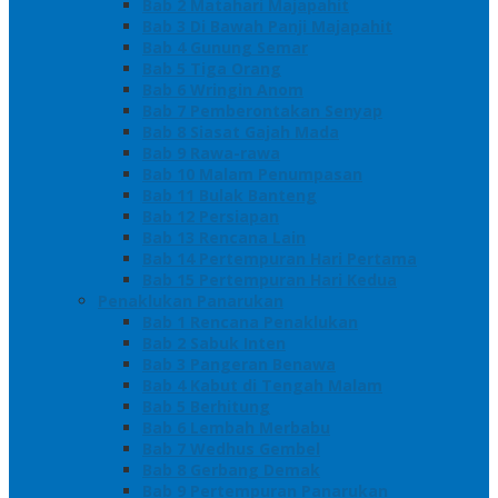
Bab 2 Matahari Majapahit
Bab 3 Di Bawah Panji Majapahit
Bab 4 Gunung Semar
Bab 5 Tiga Orang
Bab 6 Wringin Anom
Bab 7 Pemberontakan Senyap
Bab 8 Siasat Gajah Mada
Bab 9 Rawa-rawa
Bab 10 Malam Penumpasan
Bab 11 Bulak Banteng
Bab 12 Persiapan
Bab 13 Rencana Lain
Bab 14 Pertempuran Hari Pertama
Bab 15 Pertempuran Hari Kedua
Penaklukan Panarukan
Bab 1 Rencana Penaklukan
Bab 2 Sabuk Inten
Bab 3 Pangeran Benawa
Bab 4 Kabut di Tengah Malam
Bab 5 Berhitung
Bab 6 Lembah Merbabu
Bab 7 Wedhus Gembel
Bab 8 Gerbang Demak
Bab 9 Pertempuran Panarukan