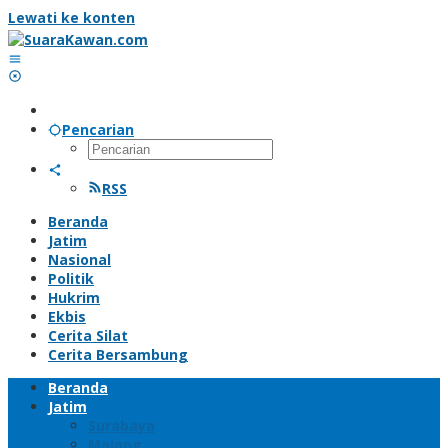
Lewati ke konten
Pencarian
RSS
Beranda
Jatim
Nasional
Politik
Hukrim
Ekbis
Cerita Silat
Cerita Bersambung
Beranda
Jatim
Surabaya
Malang