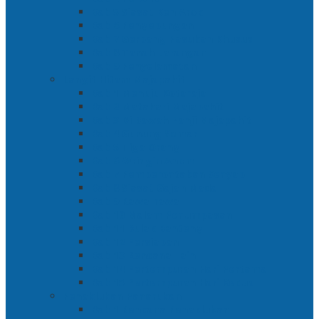
Bab 5 Siasat Ken Arok
Bab 6 Pengepungan
Bab 7 Gerbang Pasukan Khusus
Bab 8 Tanah Larangan
Bab 9 Penyelamatan
Langit Hitam Majapahit
Bab 1 Menuju Kotaraja
Bab 2 Matahari Majapahit
Bab 3 Di Bawah Panji Majapahit
Bab 4 Gunung Semar
Bab 5 Tiga Orang
Bab 6 Wringin Anom
Bab 7 Pemberontakan Senyap
Bab 8 Siasat Gajah Mada
Bab 9 Rawa-rawa
Bab 10 Malam Penumpasan
Bab 11 Bulak Banteng
Bab 12 Persiapan
Bab 13 Rencana Lain
Bab 14 Pertempuran Hari Pertama
Bab 15 Pertempuran Hari Kedua
Penaklukan Panarukan
Bab 1 Rencana Penaklukan