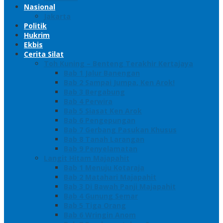
Nasional
Jakarta
Politik
Hukrim
Ekbis
Cerita Silat
Toh Kuning – Benteng Terakhir Kertajaya
Bab 1 Jalur Banengan
Bab 2 Sampai Jumpa, Ken Arok!
Bab 3 Bergabung
Bab 4 Perwira
Bab 5 Siasat Ken Arok
Bab 6 Pengepungan
Bab 7 Gerbang Pasukan Khusus
Bab 8 Tanah Larangan
Bab 9 Penyelamatan
Langit Hitam Majapahit
Bab 1 Menuju Kotaraja
Bab 2 Matahari Majapahit
Bab 3 Di Bawah Panji Majapahit
Bab 4 Gunung Semar
Bab 5 Tiga Orang
Bab 6 Wringin Anom