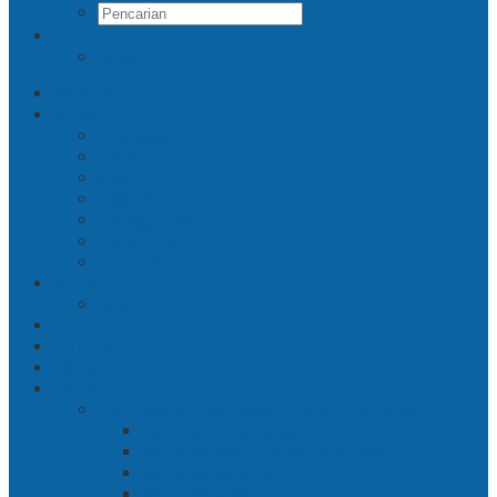
RSS
Beranda
Jatim
Surabaya
Malang
Gresik
Sidoarjo
Trenggalek
Mojokerto
Pasuruan
Nasional
Jakarta
Politik
Hukrim
Ekbis
Cerita Silat
Toh Kuning – Benteng Terakhir Kertajaya
Bab 1 Jalur Banengan
Bab 2 Sampai Jumpa, Ken Arok!
Bab 3 Bergabung
Bab 4 Perwira