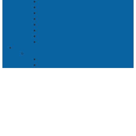
Bab 2 Sabuk Inten
Bab 3 Pangeran Benawa
Bab 4 Kabut di Tengah Malam
Bab 5 Berhitung
Bab 6 Lembah Merbabu
Bab 7 Wedhus Gembel
Bab 8 Gerbang Demak
Bab 9 Pertempuran Panarukan
Cerita Bersambung
Sang Maharani
Bab 1 Bulan Telanjang
Bab 2 Nir Wuk Tanpa Jalu