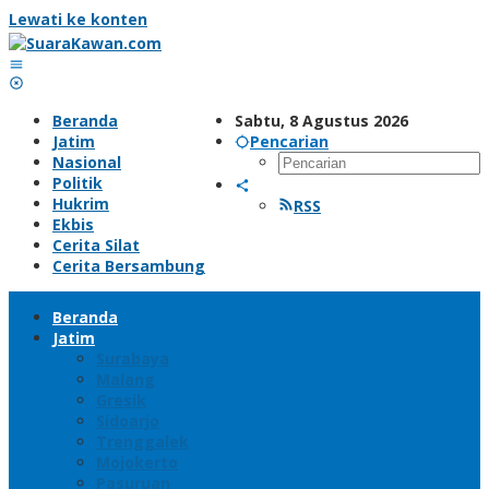
Lewati ke konten
Beranda
Sabtu, 8 Agustus 2026
Jatim
Pencarian
Nasional
Politik
Hukrim
RSS
Ekbis
Cerita Silat
Cerita Bersambung
Beranda
Jatim
Surabaya
Malang
Gresik
Sidoarjo
Trenggalek
Mojokerto
Pasuruan