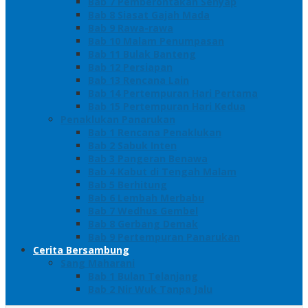
Bab 7 Pemberontakan Senyap
Bab 8 Siasat Gajah Mada
Bab 9 Rawa-rawa
Bab 10 Malam Penumpasan
Bab 11 Bulak Banteng
Bab 12 Persiapan
Bab 13 Rencana Lain
Bab 14 Pertempuran Hari Pertama
Bab 15 Pertempuran Hari Kedua
Penaklukan Panarukan
Bab 1 Rencana Penaklukan
Bab 2 Sabuk Inten
Bab 3 Pangeran Benawa
Bab 4 Kabut di Tengah Malam
Bab 5 Berhitung
Bab 6 Lembah Merbabu
Bab 7 Wedhus Gembel
Bab 8 Gerbang Demak
Bab 9 Pertempuran Panarukan
Cerita Bersambung
Sang Maharani
Bab 1 Bulan Telanjang
Bab 2 Nir Wuk Tanpa Jalu