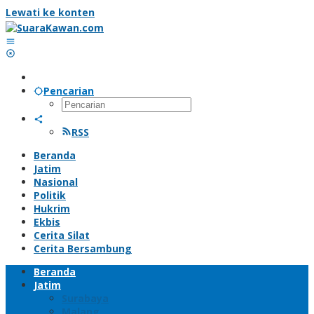
Lewati ke konten
Pencarian
RSS
Beranda
Jatim
Nasional
Politik
Hukrim
Ekbis
Cerita Silat
Cerita Bersambung
Beranda
Jatim
Surabaya
Malang