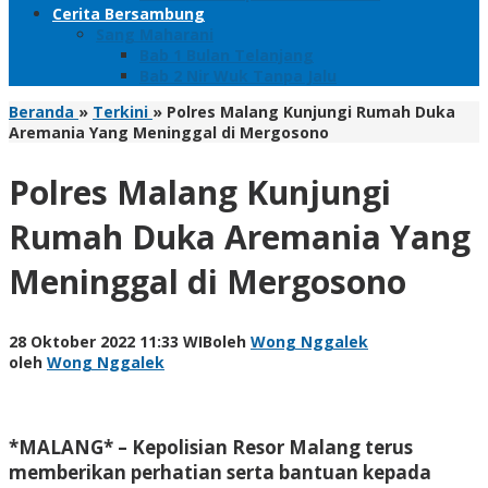
Cerita Bersambung
Sang Maharani
Bab 1 Bulan Telanjang
Bab 2 Nir Wuk Tanpa Jalu
Beranda
»
Terkini
»
Polres Malang Kunjungi Rumah Duka
Aremania Yang Meninggal di Mergosono
Polres Malang Kunjungi
Rumah Duka Aremania Yang
Meninggal di Mergosono
28 Oktober 2022 11:33 WIB
oleh
Wong Nggalek
oleh
Wong Nggalek
*MALANG* – Kepolisian Resor Malang terus
memberikan perhatian serta bantuan kepada