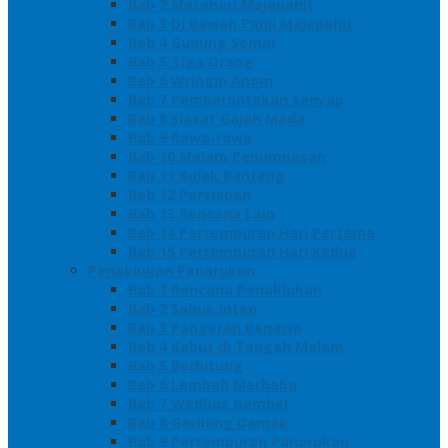
Bab 2 Matahari Majapahit
Bab 3 Di Bawah Panji Majapahit
Bab 4 Gunung Semar
Bab 5 Tiga Orang
Bab 6 Wringin Anom
Bab 7 Pemberontakan Senyap
Bab 8 Siasat Gajah Mada
Bab 9 Rawa-rawa
Bab 10 Malam Penumpasan
Bab 11 Bulak Banteng
Bab 12 Persiapan
Bab 13 Rencana Lain
Bab 14 Pertempuran Hari Pertama
Bab 15 Pertempuran Hari Kedua
Penaklukan Panarukan
Bab 1 Rencana Penaklukan
Bab 2 Sabuk Inten
Bab 3 Pangeran Benawa
Bab 4 Kabut di Tengah Malam
Bab 5 Berhitung
Bab 6 Lembah Merbabu
Bab 7 Wedhus Gembel
Bab 8 Gerbang Demak
Bab 9 Pertempuran Panarukan