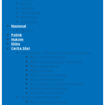
Gresik
Sidoarjo
Trenggalek
Mojokerto
Pasuruan
Nasional
Jakarta
Politik
Hukrim
Ekbis
Cerita Silat
Toh Kuning – Benteng Terakhir Kertajaya
Bab 1 Jalur Banengan
Bab 2 Sampai Jumpa, Ken Arok!
Bab 3 Bergabung
Bab 4 Perwira
Bab 5 Siasat Ken Arok
Bab 6 Pengepungan
Bab 7 Gerbang Pasukan Khusus
Bab 8 Tanah Larangan
Bab 9 Penyelamatan
Langit Hitam Majapahit
Bab 1 Menuju Kotaraja