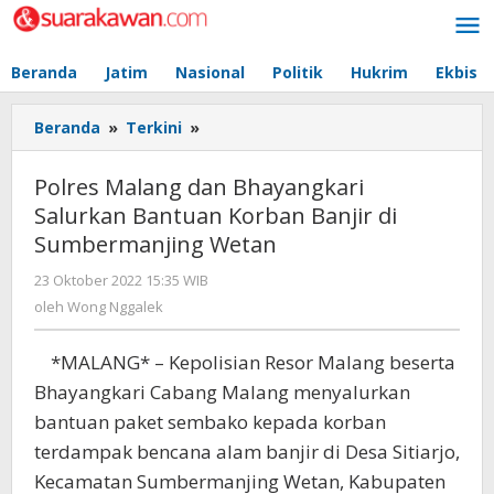
Lewati
ke
konten
Beranda
Jatim
Nasional
Politik
Hukrim
Ekbis
Beranda
»
Terkini
»
Polres
Malang
dan
Polres Malang dan Bhayangkari
Bhayangkari
Salurkan Bantuan Korban Banjir di
Salurkan
Sumbermanjing Wetan
Bantuan
Korban
23 Oktober 2022 15:35 WIB
oleh
Banjir
Wong
oleh
Wong Nggalek
di
Nggalek
Sumbermanjing
Wetan
*MALANG* – Kepolisian Resor Malang beserta
Bhayangkari Cabang Malang menyalurkan
bantuan paket sembako kepada korban
terdampak bencana alam banjir di Desa Sitiarjo,
Kecamatan Sumbermanjing Wetan, Kabupaten