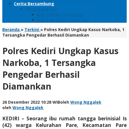
Cerita Bersambung
Sang Maharani
Bab 1 Bulan Telanjang
Bab 2 Nir Wuk Tanpa Jalu
Beranda
»
Terkini
»
Polres Kediri Ungkap Kasus Narkoba, 1
Tersangka Pengedar Berhasil Diamankan
Polres Kediri Ungkap Kasus
Narkoba, 1 Tersangka
Pengedar Berhasil
Diamankan
26 Desember 2022 10:28 WIB
oleh
Wong Nggalek
oleh
Wong Nggalek
KEDIRI – Seorang ibu rumah tangga berinisial Is
(42) warga Kelurahan Pare, Kecamatan Pare