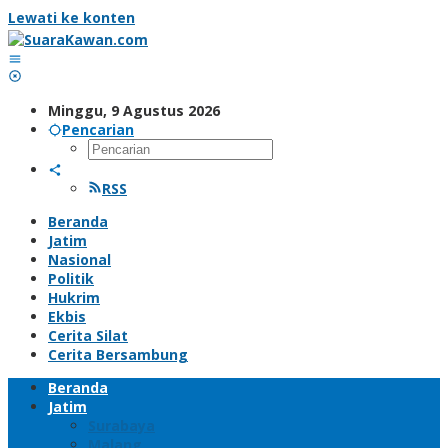
Lewati ke konten
Minggu, 9 Agustus 2026
Pencarian
RSS
Beranda
Jatim
Nasional
Politik
Hukrim
Ekbis
Cerita Silat
Cerita Bersambung
Beranda
Jatim
Surabaya
Malang