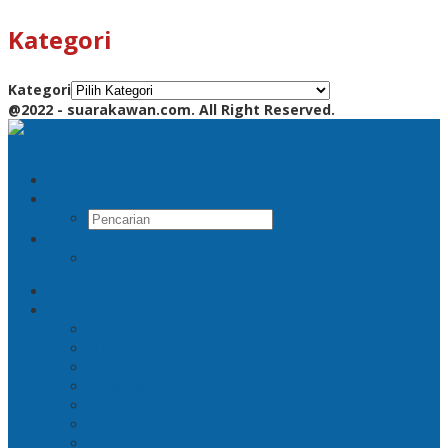
Kategori
Kategori
@2022 - suarakawan.com. All Right Reserved.
Pencarian
RSS
Beranda
Jatim
Surabaya
Malang
Gresik
Sidoarjo
Trenggalek
Mojokerto
Pasuruan