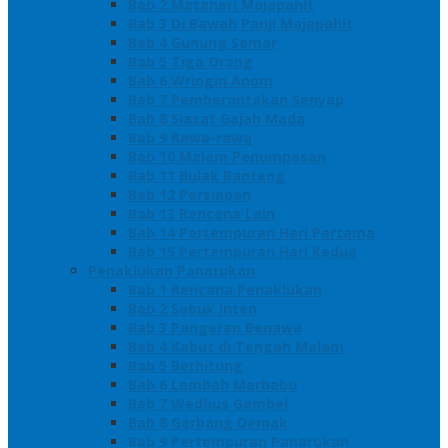
Bab 2 Matahari Majapahit
Bab 3 Di Bawah Panji Majapahit
Bab 4 Gunung Semar
Bab 5 Tiga Orang
Bab 6 Wringin Anom
Bab 7 Pemberontakan Senyap
Bab 8 Siasat Gajah Mada
Bab 9 Rawa-rawa
Bab 10 Malam Penumpasan
Bab 11 Bulak Banteng
Bab 12 Persiapan
Bab 13 Rencana Lain
Bab 14 Pertempuran Hari Pertama
Bab 15 Pertempuran Hari Kedua
Penaklukan Panarukan
Bab 1 Rencana Penaklukan
Bab 2 Sabuk Inten
Bab 3 Pangeran Benawa
Bab 4 Kabut di Tengah Malam
Bab 5 Berhitung
Bab 6 Lembah Merbabu
Bab 7 Wedhus Gembel
Bab 8 Gerbang Demak
Bab 9 Pertempuran Panarukan