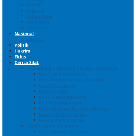
Gresik
Sidoarjo
Trenggalek
Mojokerto
Pasuruan
Nasional
Jakarta
Politik
Hukrim
Ekbis
Cerita Silat
Toh Kuning – Benteng Terakhir Kertajaya
Bab 1 Jalur Banengan
Bab 2 Sampai Jumpa, Ken Arok!
Bab 3 Bergabung
Bab 4 Perwira
Bab 5 Siasat Ken Arok
Bab 6 Pengepungan
Bab 7 Gerbang Pasukan Khusus
Bab 8 Tanah Larangan
Bab 9 Penyelamatan
Langit Hitam Majapahit
Bab 1 Menuju Kotaraja