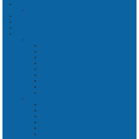
Nasional
Jakarta
Politik
Hukrim
Ekbis
Cerita Silat
Toh Kuning – Benteng Terakhir Kertajaya
Bab 1 Jalur Banengan
Bab 2 Sampai Jumpa, Ken Arok!
Bab 3 Bergabung
Bab 4 Perwira
Bab 5 Siasat Ken Arok
Bab 6 Pengepungan
Bab 7 Gerbang Pasukan Khusus
Bab 8 Tanah Larangan
Bab 9 Penyelamatan
Langit Hitam Majapahit
Bab 1 Menuju Kotaraja
Bab 2 Matahari Majapahit
Bab 3 Di Bawah Panji Majapahit
Bab 4 Gunung Semar
Bab 5 Tiga Orang
Bab 6 Wringin Anom