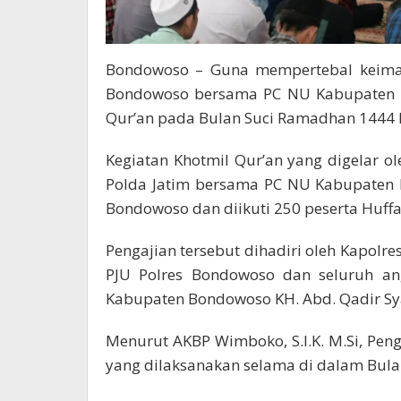
Bondowoso – Guna mempertebal keiman
Bondowoso bersama PC NU Kabupaten B
Qur’an pada Bulan Suci Ramadhan 1444 
Kegiatan Khotmil Qur’an yang digelar 
Polda Jatim bersama PC NU Kabupaten B
Bondowoso dan diikuti 250 peserta Huffa
Pengajian tersebut dihadiri oleh Kapolr
PJU Polres Bondowoso dan seluruh an
Kabupaten Bondowoso KH. Abd. Qadir S
Menurut AKBP Wimboko, S.I.K. M.Si, Pen
yang dilaksanakan selama di dalam Bul