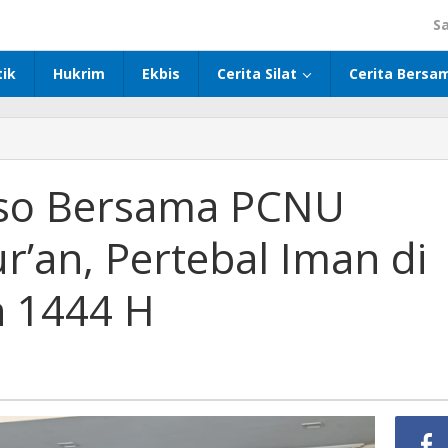
S
tik
Hukrim
Ekbis
Cerita Silat
Cerita Bersa
so Bersama PCNU
r’an, Pertebal Iman di
 1444 H