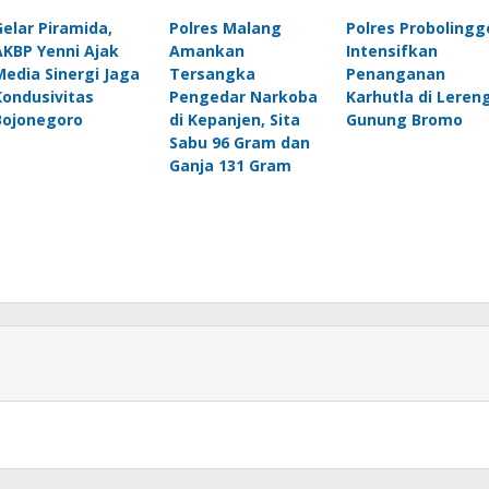
Gelar Piramida,
Polres Malang
Polres Probolingg
AKBP Yenni Ajak
Amankan
Intensifkan
Media Sinergi Jaga
Tersangka
Penanganan
Kondusivitas
Pengedar Narkoba
Karhutla di Leren
Bojonegoro
di Kepanjen, Sita
Gunung Bromo
Sabu 96 Gram dan
Ganja 131 Gram