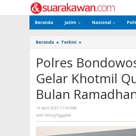
Lewati
ke
konten
Beranda
Jatim
Nasional
Poli
Beranda
»
Terkini
»
Polres
Bondowoso
Bersama
Polres Bondowo
PCNU
Gelar
Gelar Khotmil Qu
Khotmil
Qur'an,
Pertebal
Bulan Ramadhan
Iman
di
Bulan
13 April 2023 11:34 WIB
oleh
Ramadhan
Wong
oleh
Wong Nggalek
1444
Nggalek
H