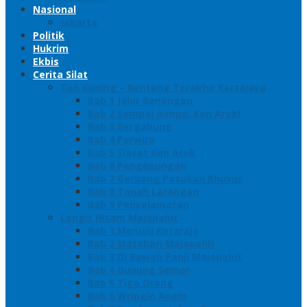
Nasional
Jakarta
Politik
Hukrim
Ekbis
Cerita Silat
Toh Kuning – Benteng Terakhir Kertajaya
Bab 1 Jalur Banengan
Bab 2 Sampai Jumpa, Ken Arok!
Bab 3 Bergabung
Bab 4 Perwira
Bab 5 Siasat Ken Arok
Bab 6 Pengepungan
Bab 7 Gerbang Pasukan Khusus
Bab 8 Tanah Larangan
Bab 9 Penyelamatan
Langit Hitam Majapahit
Bab 1 Menuju Kotaraja
Bab 2 Matahari Majapahit
Bab 3 Di Bawah Panji Majapahit
Bab 4 Gunung Semar
Bab 5 Tiga Orang
Bab 6 Wringin Anom