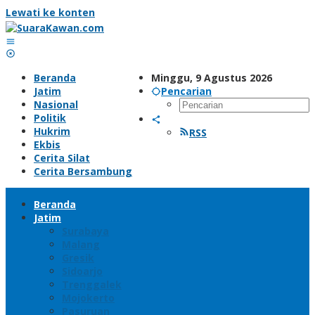
Lewati ke konten
Beranda
Minggu, 9 Agustus 2026
Jatim
Pencarian
Nasional
Politik
Hukrim
RSS
Ekbis
Cerita Silat
Cerita Bersambung
Beranda
Jatim
Surabaya
Malang
Gresik
Sidoarjo
Trenggalek
Mojokerto
Pasuruan