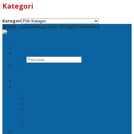
Kategori
Kategori
@2022 - suarakawan.com. All Right Reserved.
Pencarian
RSS
Beranda
Jatim
Surabaya
Malang
Gresik
Sidoarjo
Trenggalek
Mojokerto
Pasuruan
Nasional