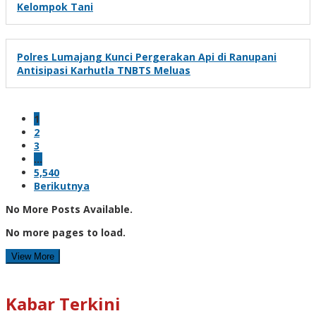
Kelompok Tani
Polres Lumajang Kunci Pergerakan Api di Ranupani
Antisipasi Karhutla TNBTS Meluas
1
2
3
…
5,540
Berikutnya
No More Posts Available.
No more pages to load.
View More
Kabar Terkini