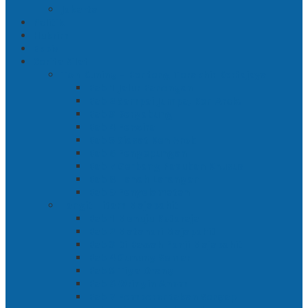
Jakarta
Politik
Hukrim
Ekbis
Cerita Silat
Toh Kuning – Benteng Terakhir Kertajaya
Bab 1 Jalur Banengan
Bab 2 Sampai Jumpa, Ken Arok!
Bab 3 Bergabung
Bab 4 Perwira
Bab 5 Siasat Ken Arok
Bab 6 Pengepungan
Bab 7 Gerbang Pasukan Khusus
Bab 8 Tanah Larangan
Bab 9 Penyelamatan
Langit Hitam Majapahit
Bab 1 Menuju Kotaraja
Bab 2 Matahari Majapahit
Bab 3 Di Bawah Panji Majapahit
Bab 4 Gunung Semar
Bab 5 Tiga Orang
Bab 6 Wringin Anom
Bab 7 Pemberontakan Senyap