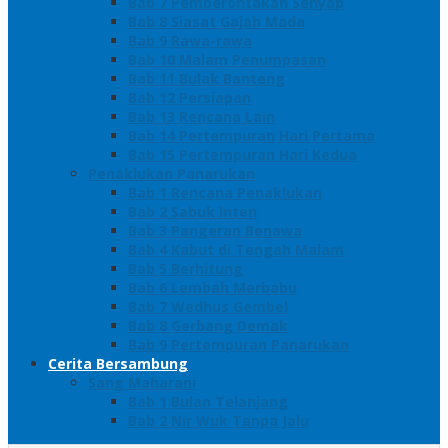
Bab 7 Pemberontakan Senyap
Bab 8 Siasat Gajah Mada
Bab 9 Rawa-rawa
Bab 10 Malam Penumpasan
Bab 11 Bulak Banteng
Bab 12 Persiapan
Bab 13 Rencana Lain
Bab 14 Pertempuran Hari Pertama
Bab 15 Pertempuran Hari Kedua
Penaklukan Panarukan
Bab 1 Rencana Penaklukan
Bab 2 Sabuk Inten
Bab 3 Pangeran Benawa
Bab 4 Kabut di Tengah Malam
Bab 5 Berhitung
Bab 6 Lembah Merbabu
Bab 7 Wedhus Gembel
Bab 8 Gerbang Demak
Bab 9 Pertempuran Panarukan
Cerita Bersambung
Sang Maharani
Bab 1 Bulan Telanjang
Bab 2 Nir Wuk Tanpa Jalu