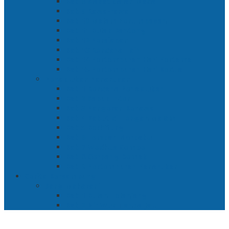
Bab 8 Siasat Gajah Mada
Bab 9 Rawa-rawa
Bab 10 Malam Penumpasan
Bab 11 Bulak Banteng
Bab 12 Persiapan
Bab 13 Rencana Lain
Bab 14 Pertempuran Hari Pertama
Bab 15 Pertempuran Hari Kedua
Penaklukan Panarukan
Bab 1 Rencana Penaklukan
Bab 2 Sabuk Inten
Bab 3 Pangeran Benawa
Bab 4 Kabut di Tengah Malam
Bab 5 Berhitung
Bab 6 Lembah Merbabu
Bab 7 Wedhus Gembel
Bab 8 Gerbang Demak
Bab 9 Pertempuran Panarukan
Cerita Bersambung
Sang Maharani
Bab 1 Bulan Telanjang
Bab 2 Nir Wuk Tanpa Jalu