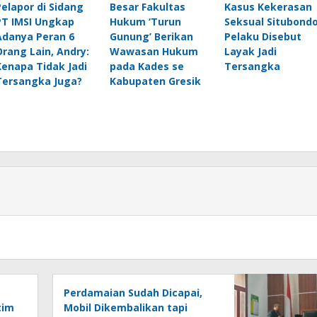
Pelapor di Sidang
Besar Fakultas
Kasus Kekerasan
PT IMSI Ungkap
Hukum ‘Turun
Seksual Situbondo
Adanya Peran 6
Gunung’ Berikan
Pelaku Disebut
Orang Lain, Andry:
Wawasan Hukum
Layak Jadi
Kenapa Tidak Jadi
pada Kades se
Tersangka
Tersangka Juga?
Kabupaten Gresik
Perdamaian Sudah Dicapai,
tim
Mobil Dikembalikan tapi