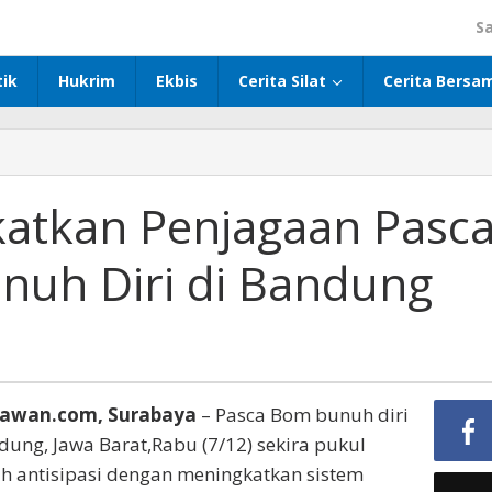
S
tik
Hukrim
Ekbis
Cerita Silat
Cerita Bersa
katkan Penjagaan Pasc
uh Diri di Bandung
kawan.com, Surabaya
– Pasca Bom bunuh diri
dung, Jawa Barat,Rabu (7/12) sekira pukul
ah antisipasi dengan meningkatkan sistem