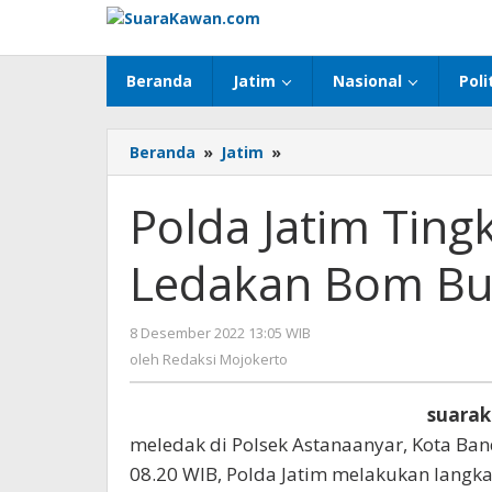
Lewati
ke
konten
Beranda
Jatim
Nasional
Poli
Beranda
»
Jatim
»
Polda
Jatim
Tingkatkan
Polda Jatim Ting
Penjagaan
Pasca
Ledakan Bom Bun
Ledakan
Bom
Bunuh
8 Desember 2022 13:05 WIB
oleh
Diri
Redaksi
oleh
Redaksi Mojokerto
di
Mojokerto
Bandung
suara
meledak di Polsek Astanaanyar, Kota Ban
08.20 WIB, Polda Jatim melakukan langk