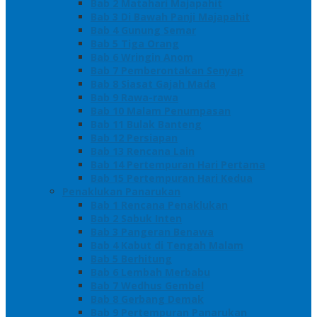
Bab 2 Matahari Majapahit
Bab 3 Di Bawah Panji Majapahit
Bab 4 Gunung Semar
Bab 5 Tiga Orang
Bab 6 Wringin Anom
Bab 7 Pemberontakan Senyap
Bab 8 Siasat Gajah Mada
Bab 9 Rawa-rawa
Bab 10 Malam Penumpasan
Bab 11 Bulak Banteng
Bab 12 Persiapan
Bab 13 Rencana Lain
Bab 14 Pertempuran Hari Pertama
Bab 15 Pertempuran Hari Kedua
Penaklukan Panarukan
Bab 1 Rencana Penaklukan
Bab 2 Sabuk Inten
Bab 3 Pangeran Benawa
Bab 4 Kabut di Tengah Malam
Bab 5 Berhitung
Bab 6 Lembah Merbabu
Bab 7 Wedhus Gembel
Bab 8 Gerbang Demak
Bab 9 Pertempuran Panarukan