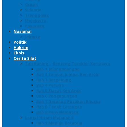
Gresik
Sidoarjo
Trenggalek
Mojokerto
Pasuruan
Nasional
Jakarta
Politik
Hukrim
Ekbis
Cerita Silat
Toh Kuning – Benteng Terakhir Kertajaya
Bab 1 Jalur Banengan
Bab 2 Sampai Jumpa, Ken Arok!
Bab 3 Bergabung
Bab 4 Perwira
Bab 5 Siasat Ken Arok
Bab 6 Pengepungan
Bab 7 Gerbang Pasukan Khusus
Bab 8 Tanah Larangan
Bab 9 Penyelamatan
Langit Hitam Majapahit
Bab 1 Menuju Kotaraja