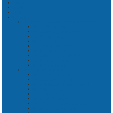
Politik
Hukrim
Ekbis
Cerita Silat
Toh Kuning – Benteng Terakhir Kertajaya
Bab 1 Jalur Banengan
Bab 2 Sampai Jumpa, Ken Arok!
Bab 3 Bergabung
Bab 4 Perwira
Bab 5 Siasat Ken Arok
Bab 6 Pengepungan
Bab 7 Gerbang Pasukan Khusus
Bab 8 Tanah Larangan
Bab 9 Penyelamatan
Langit Hitam Majapahit
Bab 1 Menuju Kotaraja
Bab 2 Matahari Majapahit
Bab 3 Di Bawah Panji Majapahit
Bab 4 Gunung Semar
Bab 5 Tiga Orang
Bab 6 Wringin Anom
Bab 7 Pemberontakan Senyap
Bab 8 Siasat Gajah Mada