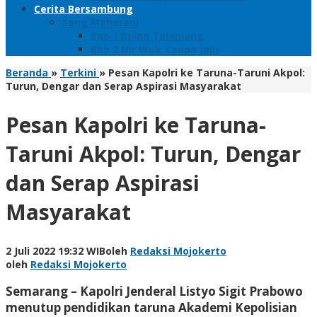
Cerita Bersambung
Sang Maharani
Bab 1 Bulan Telanjang
Bab 2 Nir Wuk Tanpa Jalu
Beranda
»
Terkini
»
Pesan Kapolri ke Taruna-Taruni Akpol:
Turun, Dengar dan Serap Aspirasi Masyarakat
Pesan Kapolri ke Taruna-
Taruni Akpol: Turun, Dengar
dan Serap Aspirasi
Masyarakat
2 Juli 2022 19:32 WIB
oleh
Redaksi Mojokerto
oleh
Redaksi Mojokerto
Semarang – Kapolri Jenderal Listyo Sigit Prabowo
menutup pendidikan taruna Akademi Kepolisian