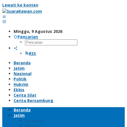
Lewati ke konten
Minggu, 9 Agustus 2026
Pencarian
RSS
Beranda
Jatim
Nasional
Politik
Hukrim
Ekbis
Cerita Silat
Cerita Bersambung
Beranda
Jatim
Surabaya
Malang