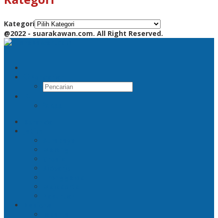
Kategori
@2022 - suarakawan.com. All Right Reserved.
Pencarian
RSS
Beranda
Jatim
Surabaya
Malang
Gresik
Sidoarjo
Trenggalek
Mojokerto
Pasuruan
Nasional
Jakarta