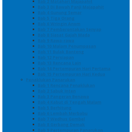
Bab 2 Matahari Majapahit
Bab 3 Di Bawah Panji Majapahit
Bab 4 Gunung Semar
Bab 5 Tiga Orang
Bab 6 Wringin Anom
Bab 7 Pemberontakan Senyap
Bab 8 Siasat Gajah Mada
Bab 9 Rawa-rawa
Bab 10 Malam Penumpasan
Bab 11 Bulak Banteng
Bab 12 Persiapan
Bab 13 Rencana Lain
Bab 14 Pertempuran Hari Pertama
Bab 15 Pertempuran Hari Kedua
Penaklukan Panarukan
Bab 1 Rencana Penaklukan
Bab 2 Sabuk Inten
Bab 3 Pangeran Benawa
Bab 4 Kabut di Tengah Malam
Bab 5 Berhitung
Bab 6 Lembah Merbabu
Bab 7 Wedhus Gembel
Bab 8 Gerbang Demak
Bab 9 Pertempuran Panarukan