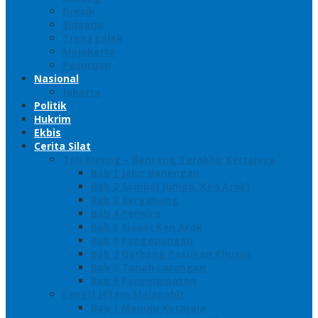
Gresik
Sidoarjo
Trenggalek
Mojokerto
Pasuruan
Nasional
Jakarta
Politik
Hukrim
Ekbis
Cerita Silat
Toh Kuning – Benteng Terakhir Kertajaya
Bab 1 Jalur Banengan
Bab 2 Sampai Jumpa, Ken Arok!
Bab 3 Bergabung
Bab 4 Perwira
Bab 5 Siasat Ken Arok
Bab 6 Pengepungan
Bab 7 Gerbang Pasukan Khusus
Bab 8 Tanah Larangan
Bab 9 Penyelamatan
Langit Hitam Majapahit
Bab 1 Menuju Kotaraja