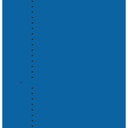
Bab 1 Menuju Kotaraja
Bab 2 Matahari Majapahit
Bab 3 Di Bawah Panji Majapahit
Bab 4 Gunung Semar
Bab 5 Tiga Orang
Bab 6 Wringin Anom
Bab 7 Pemberontakan Senyap
Bab 8 Siasat Gajah Mada
Bab 9 Rawa-rawa
Bab 10 Malam Penumpasan
Bab 11 Bulak Banteng
Bab 12 Persiapan
Bab 13 Rencana Lain
Bab 14 Pertempuran Hari Pertama
Bab 15 Pertempuran Hari Kedua
Penaklukan Panarukan
Bab 1 Rencana Penaklukan
Bab 2 Sabuk Inten
Bab 3 Pangeran Benawa
Bab 4 Kabut di Tengah Malam
Bab 5 Berhitung
Bab 6 Lembah Merbabu
Bab 7 Wedhus Gembel
Bab 8 Gerbang Demak