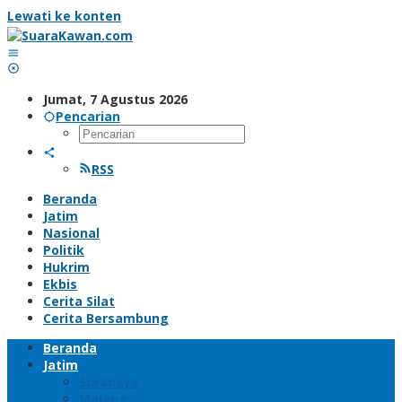
Lewati ke konten
Jumat, 7 Agustus 2026
Pencarian
RSS
Beranda
Jatim
Nasional
Politik
Hukrim
Ekbis
Cerita Silat
Cerita Bersambung
Beranda
Jatim
Surabaya
Malang