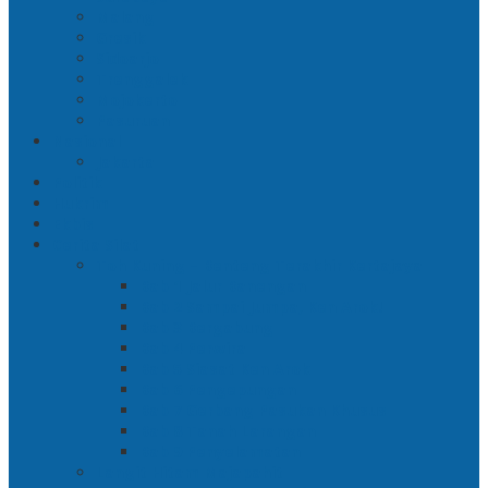
Malang
Gresik
Sidoarjo
Trenggalek
Mojokerto
Pasuruan
Nasional
Jakarta
Politik
Hukrim
Ekbis
Cerita Silat
Toh Kuning – Benteng Terakhir Kertajaya
Bab 1 Jalur Banengan
Bab 2 Sampai Jumpa, Ken Arok!
Bab 3 Bergabung
Bab 4 Perwira
Bab 5 Siasat Ken Arok
Bab 6 Pengepungan
Bab 7 Gerbang Pasukan Khusus
Bab 8 Tanah Larangan
Bab 9 Penyelamatan
Langit Hitam Majapahit