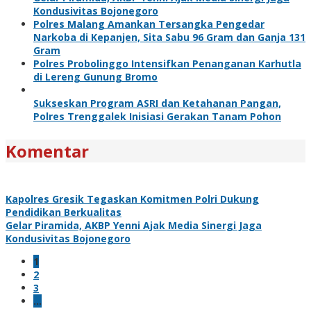
Kondusivitas Bojonegoro
Polres Malang Amankan Tersangka Pengedar
Narkoba di Kepanjen, Sita Sabu 96 Gram dan Ganja 131
Gram
Polres Probolinggo Intensifkan Penanganan Karhutla
di Lereng Gunung Bromo
Sukseskan Program ASRI dan Ketahanan Pangan,
Polres Trenggalek Inisiasi Gerakan Tanam Pohon
Komentar
Kapolres Gresik Tegaskan Komitmen Polri Dukung
Pendidikan Berkualitas
Gelar Piramida, AKBP Yenni Ajak Media Sinergi Jaga
Kondusivitas Bojonegoro
1
2
3
…