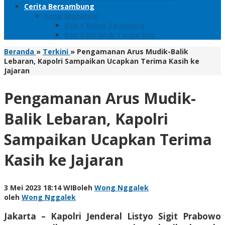
Cerita Bersambung
Sang Maharani
Bab 1 Bulan Telanjang
Bab 2 Nir Wuk Tanpa Jalu
Beranda
»
Terkini
»
Pengamanan Arus Mudik-Balik
Lebaran, Kapolri Sampaikan Ucapkan Terima Kasih ke
Jajaran
Pengamanan Arus Mudik-
Balik Lebaran, Kapolri
Sampaikan Ucapkan Terima
Kasih ke Jajaran
3 Mei 2023 18:14 WIB
oleh
Wong Nggalek
oleh
Wong Nggalek
Jakarta – Kapolri Jenderal Listyo Sigit Prabowo