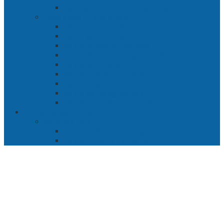
Bab 15 Pertempuran Hari Kedua
Penaklukan Panarukan
Bab 1 Rencana Penaklukan
Bab 2 Sabuk Inten
Bab 3 Pangeran Benawa
Bab 4 Kabut di Tengah Malam
Bab 5 Berhitung
Bab 6 Lembah Merbabu
Bab 7 Wedhus Gembel
Bab 8 Gerbang Demak
Bab 9 Pertempuran Panarukan
Cerita Bersambung
Sang Maharani
Bab 1 Bulan Telanjang
Bab 2 Nir Wuk Tanpa Jalu