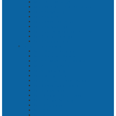
Bab 1 Jalur Banengan
Bab 2 Sampai Jumpa, Ken Arok!
Bab 3 Bergabung
Bab 4 Perwira
Bab 5 Siasat Ken Arok
Bab 6 Pengepungan
Bab 7 Gerbang Pasukan Khusus
Bab 8 Tanah Larangan
Bab 9 Penyelamatan
Langit Hitam Majapahit
Bab 1 Menuju Kotaraja
Bab 2 Matahari Majapahit
Bab 3 Di Bawah Panji Majapahit
Bab 4 Gunung Semar
Bab 5 Tiga Orang
Bab 6 Wringin Anom
Bab 7 Pemberontakan Senyap
Bab 8 Siasat Gajah Mada
Bab 9 Rawa-rawa
Bab 10 Malam Penumpasan
Bab 11 Bulak Banteng
Bab 12 Persiapan
Bab 13 Rencana Lain
Bab 14 Pertempuran Hari Pertama