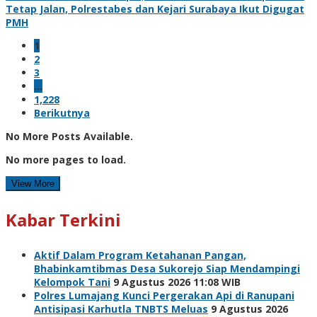
Tetap Jalan, Polrestabes dan Kejari Surabaya Ikut Digugat
PMH
1
2
3
…
1,228
Berikutnya
No More Posts Available.
No more pages to load.
View More
Kabar Terkini
Aktif Dalam Program Ketahanan Pangan,
Bhabinkamtibmas Desa Sukorejo Siap Mendampingi
Kelompok Tani
9 Agustus 2026 11:08 WIB
Polres Lumajang Kunci Pergerakan Api di Ranupani
Antisipasi Karhutla TNBTS Meluas
9 Agustus 2026