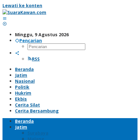
Lewati ke konten
Minggu, 9 Agustus 2026
Pencarian
RSS
Beranda
Jatim
Nasional
Politik
Hukrim
Ekbis
Cerita Silat
Cerita Bersambung
Beranda
Jatim
Surabaya
Malang