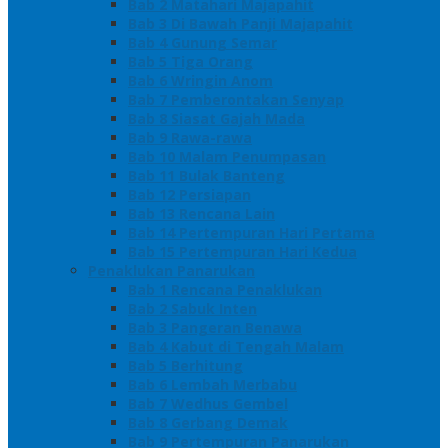
Bab 2 Matahari Majapahit
Bab 3 Di Bawah Panji Majapahit
Bab 4 Gunung Semar
Bab 5 Tiga Orang
Bab 6 Wringin Anom
Bab 7 Pemberontakan Senyap
Bab 8 Siasat Gajah Mada
Bab 9 Rawa-rawa
Bab 10 Malam Penumpasan
Bab 11 Bulak Banteng
Bab 12 Persiapan
Bab 13 Rencana Lain
Bab 14 Pertempuran Hari Pertama
Bab 15 Pertempuran Hari Kedua
Penaklukan Panarukan
Bab 1 Rencana Penaklukan
Bab 2 Sabuk Inten
Bab 3 Pangeran Benawa
Bab 4 Kabut di Tengah Malam
Bab 5 Berhitung
Bab 6 Lembah Merbabu
Bab 7 Wedhus Gembel
Bab 8 Gerbang Demak
Bab 9 Pertempuran Panarukan