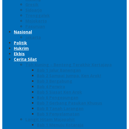
Gresik
Sidoarjo
Trenggalek
Mojokerto
Pasuruan
Nasional
Jakarta
Politik
Hukrim
Ekbis
Cerita Silat
Toh Kuning – Benteng Terakhir Kertajaya
Bab 1 Jalur Banengan
Bab 2 Sampai Jumpa, Ken Arok!
Bab 3 Bergabung
Bab 4 Perwira
Bab 5 Siasat Ken Arok
Bab 6 Pengepungan
Bab 7 Gerbang Pasukan Khusus
Bab 8 Tanah Larangan
Bab 9 Penyelamatan
Langit Hitam Majapahit
Bab 1 Menuju Kotaraja