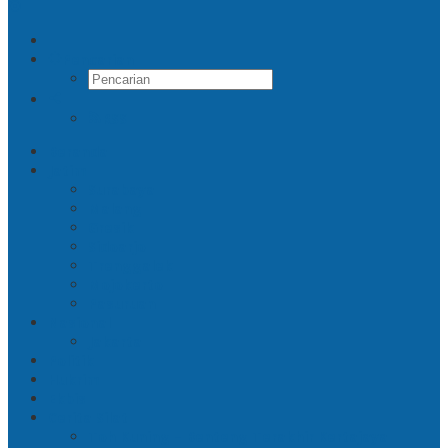
Pencarian
RSS
Beranda
Jatim
Surabaya
Malang
Gresik
Sidoarjo
Trenggalek
Mojokerto
Pasuruan
Nasional
Jakarta
Politik
Hukrim
Ekbis
Cerita Silat
Toh Kuning – Benteng Terakhir Kertajaya