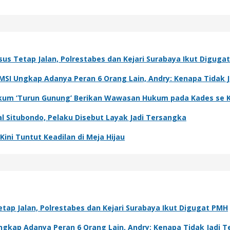
sus Tetap Jalan, Polrestabes dan Kejari Surabaya Ikut Diguga
IMSI Ungkap Adanya Peran 6 Orang Lain, Andry: Kenapa Tidak 
 Hukum ‘Turun Gunung’ Berikan Wawasan Hukum pada Kades se 
l Situbondo, Pelaku Disebut Layak Jadi Tersangka
ini Tuntut Keadilan di Meja Hijau
tap Jalan, Polrestabes dan Kejari Surabaya Ikut Digugat PMH
Ungkap Adanya Peran 6 Orang Lain, Andry: Kenapa Tidak Jadi 