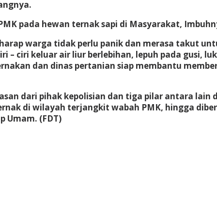
angnya.
 PMK pada hewan ternak sapi di Masyarakat, Imbuhn
rap warga tidak perlu panik dan merasa takut unt
ciri keluar air liur berlebihan, lepuh pada gusi, l
eternakan dan dinas pertanian siap membantu membe
an dari pihak kepolisian dan tiga pilar antara lai
ernak di wilayah terjangkit wabah PMK, hingga di
up Umam. (FDT)