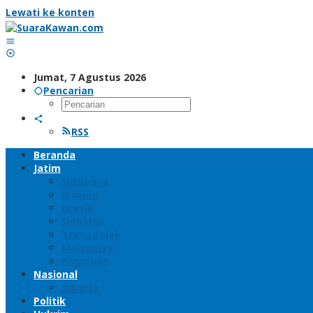
Lewati ke konten
Jumat, 7 Agustus 2026
Pencarian
RSS
Beranda
Jatim
Surabaya
Malang
Gresik
Sidoarjo
Trenggalek
Mojokerto
Pasuruan
Nasional
Jakarta
Politik