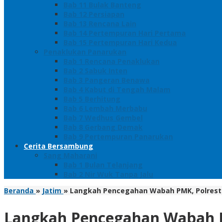
Bab 11 Bulak Banteng
Bab 12 Persiapan
Bab 13 Rencana Lain
Bab 14 Pertempuran Hari Pertama
Bab 15 Pertempuran Hari Kedua
Penaklukan Panarukan
Bab 1 Rencana Penaklukan
Bab 2 Sabuk Inten
Bab 3 Pangeran Benawa
Bab 4 Kabut di Tengah Malam
Bab 5 Berhitung
Bab 6 Lembah Merbabu
Bab 7 Wedhus Gembel
Bab 8 Gerbang Demak
Bab 9 Pertempuran Panarukan
Cerita Bersambung
Sang Maharani
Bab 1 Bulan Telanjang
Bab 2 Nir Wuk Tanpa Jalu
Beranda
»
Jatim
»
Langkah Pencegahan Wabah PMK, Polrest
Langkah Pencegahan Wabah P