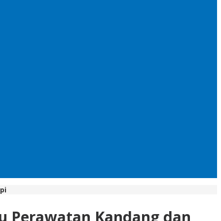
pi
au Perawatan Kandang dan