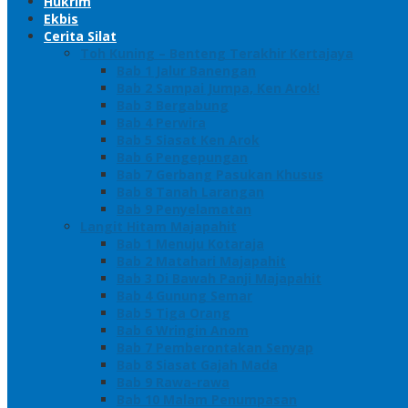
Hukrim
Ekbis
Cerita Silat
Toh Kuning – Benteng Terakhir Kertajaya
Bab 1 Jalur Banengan
Bab 2 Sampai Jumpa, Ken Arok!
Bab 3 Bergabung
Bab 4 Perwira
Bab 5 Siasat Ken Arok
Bab 6 Pengepungan
Bab 7 Gerbang Pasukan Khusus
Bab 8 Tanah Larangan
Bab 9 Penyelamatan
Langit Hitam Majapahit
Bab 1 Menuju Kotaraja
Bab 2 Matahari Majapahit
Bab 3 Di Bawah Panji Majapahit
Bab 4 Gunung Semar
Bab 5 Tiga Orang
Bab 6 Wringin Anom
Bab 7 Pemberontakan Senyap
Bab 8 Siasat Gajah Mada
Bab 9 Rawa-rawa
Bab 10 Malam Penumpasan