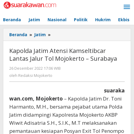
Lewati
ke
konten
Beranda
Jatim
Nasional
Politik
Hukrim
Ekbis
Beranda
»
Jatim
»
Kapolda
Jatim
Atensi
Kapolda Jatim Atensi Kamseltibcar
Kamseltibcar
Lantas Jalur Tol Mojokerto – Surabaya
Lantas
Jalur
26 Desember 2022 17:06 WIB
oleh
Tol
Redaksi
oleh
Redaksi Mojokerto
Mojokerto
Mojokerto
-
suaraka
Surabaya
wan.com, Mojokerto
– Kapolda Jatim Dr. Toni
Harmanto, M.H., bersama pejabat utama Polda
Jatim didampingi Kapolresta Mojokerto AKBP
Wiwit Adisatria S.H., S.I.K., M.T melaksanakan
pemantauan kesiapan Posyan Exit Tol Penompo