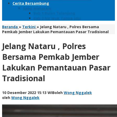
Cerita Bersambung
Sang Maharani
Bab 1 Bulan Telanjang
Bab 2 Nir Wuk Tanpa Jalu
Beranda
»
Terkini
»
Jelang Nataru , Polres Bersama
Pemkab Jember Lakukan Pemantauan Pasar Tradisional
Jelang Nataru , Polres
Bersama Pemkab Jember
Lakukan Pemantauan Pasar
Tradisional
10 Desember 2022 15:13 WIB
oleh
Wong Nggalek
oleh
Wong Nggalek