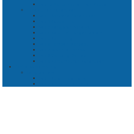
Bab 15 Pertempuran Hari Kedua
Penaklukan Panarukan
Bab 1 Rencana Penaklukan
Bab 2 Sabuk Inten
Bab 3 Pangeran Benawa
Bab 4 Kabut di Tengah Malam
Bab 5 Berhitung
Bab 6 Lembah Merbabu
Bab 7 Wedhus Gembel
Bab 8 Gerbang Demak
Bab 9 Pertempuran Panarukan
Cerita Bersambung
Sang Maharani
Bab 1 Bulan Telanjang
Bab 2 Nir Wuk Tanpa Jalu