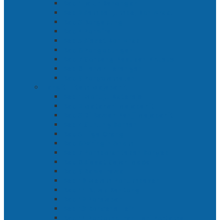
Bab 1 Jalur Banengan
Bab 2 Sampai Jumpa, Ken Arok!
Bab 3 Bergabung
Bab 4 Perwira
Bab 5 Siasat Ken Arok
Bab 6 Pengepungan
Bab 7 Gerbang Pasukan Khusus
Bab 8 Tanah Larangan
Bab 9 Penyelamatan
Langit Hitam Majapahit
Bab 1 Menuju Kotaraja
Bab 2 Matahari Majapahit
Bab 3 Di Bawah Panji Majapahit
Bab 4 Gunung Semar
Bab 5 Tiga Orang
Bab 6 Wringin Anom
Bab 7 Pemberontakan Senyap
Bab 8 Siasat Gajah Mada
Bab 9 Rawa-rawa
Bab 10 Malam Penumpasan
Bab 11 Bulak Banteng
Bab 12 Persiapan
Bab 13 Rencana Lain
Bab 14 Pertempuran Hari Pertama