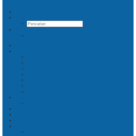
Pencarian
RSS
Beranda
Jatim
Surabaya
Malang
Gresik
Sidoarjo
Trenggalek
Mojokerto
Pasuruan
Nasional
Jakarta
Politik
Hukrim
Ekbis
Cerita Silat
Toh Kuning – Benteng Terakhir Kertajaya