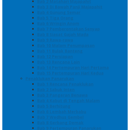
Bab 2 Matahari Majapahit
Bab 3 Di Bawah Panji Majapahit
Bab 4 Gunung Semar
Bab 5 Tiga Orang
Bab 6 Wringin Anom
Bab 7 Pemberontakan Senyap
Bab 8 Siasat Gajah Mada
Bab 9 Rawa-rawa
Bab 10 Malam Penumpasan
Bab 11 Bulak Banteng
Bab 12 Persiapan
Bab 13 Rencana Lain
Bab 14 Pertempuran Hari Pertama
Bab 15 Pertempuran Hari Kedua
Penaklukan Panarukan
Bab 1 Rencana Penaklukan
Bab 2 Sabuk Inten
Bab 3 Pangeran Benawa
Bab 4 Kabut di Tengah Malam
Bab 5 Berhitung
Bab 6 Lembah Merbabu
Bab 7 Wedhus Gembel
Bab 8 Gerbang Demak
Bab 9 Pertempuran Panarukan