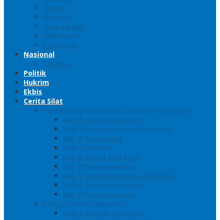
Gresik
Sidoarjo
Trenggalek
Mojokerto
Pasuruan
Nasional
Jakarta
Politik
Hukrim
Ekbis
Cerita Silat
Toh Kuning – Benteng Terakhir Kertajaya
Bab 1 Jalur Banengan
Bab 2 Sampai Jumpa, Ken Arok!
Bab 3 Bergabung
Bab 4 Perwira
Bab 5 Siasat Ken Arok
Bab 6 Pengepungan
Bab 7 Gerbang Pasukan Khusus
Bab 8 Tanah Larangan
Bab 9 Penyelamatan
Langit Hitam Majapahit
Bab 1 Menuju Kotaraja