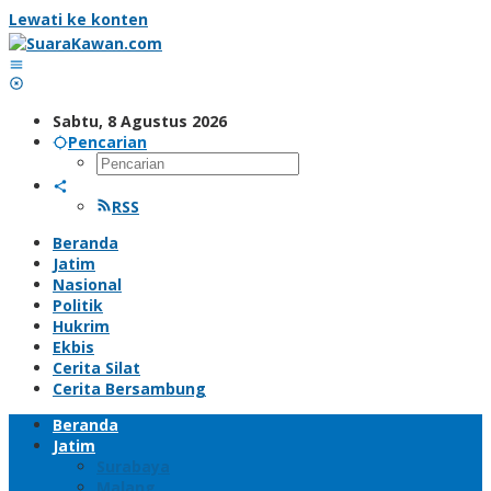
Lewati ke konten
Sabtu, 8 Agustus 2026
Pencarian
RSS
Beranda
Jatim
Nasional
Politik
Hukrim
Ekbis
Cerita Silat
Cerita Bersambung
Beranda
Jatim
Surabaya
Malang