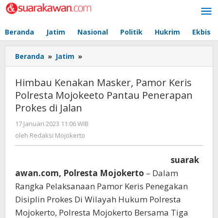
Lewati
ke
konten
Beranda
Jatim
Nasional
Politik
Hukrim
Ekbis
Beranda
»
Jatim
»
Himbau
Kenakan
Masker,
Himbau Kenakan Masker, Pamor Keris
Pamor
Polresta Mojokeeto Pantau Penerapan
Keris
Prokes di Jalan
Polresta
Mojokeeto
17 Januari 2023 11:06 WIB
oleh
Pantau
Redaksi
oleh
Redaksi Mojokerto
Penerapan
Mojokerto
Prokes
di
suarak
Jalan
awan.com, Polresta Mojokerto
– Dalam
Rangka Pelaksanaan Pamor Keris Penegakan
Disiplin Prokes Di Wilayah Hukum Polresta
Mojokerto, Polresta Mojokerto Bersama Tiga