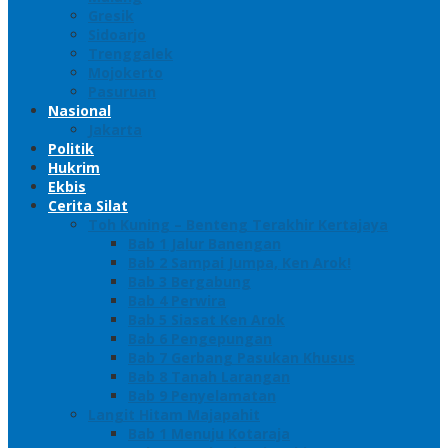
Gresik
Sidoarjo
Trenggalek
Mojokerto
Pasuruan
Nasional
Jakarta
Politik
Hukrim
Ekbis
Cerita Silat
Toh Kuning – Benteng Terakhir Kertajaya
Bab 1 Jalur Banengan
Bab 2 Sampai Jumpa, Ken Arok!
Bab 3 Bergabung
Bab 4 Perwira
Bab 5 Siasat Ken Arok
Bab 6 Pengepungan
Bab 7 Gerbang Pasukan Khusus
Bab 8 Tanah Larangan
Bab 9 Penyelamatan
Langit Hitam Majapahit
Bab 1 Menuju Kotaraja