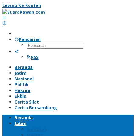
Lewati ke konten
Pencarian
RSS
Beranda
Jatim
Nasional
Politik
Hukrim
Ekbis
Cerita Silat
Cerita Bersambung
Beranda
Jatim
Surabaya
Malang