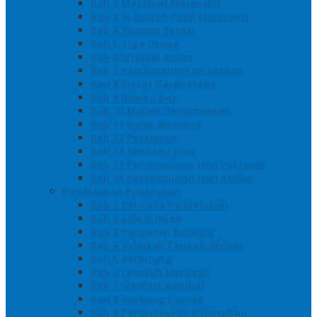
Bab 2 Matahari Majapahit
Bab 3 Di Bawah Panji Majapahit
Bab 4 Gunung Semar
Bab 5 Tiga Orang
Bab 6 Wringin Anom
Bab 7 Pemberontakan Senyap
Bab 8 Siasat Gajah Mada
Bab 9 Rawa-rawa
Bab 10 Malam Penumpasan
Bab 11 Bulak Banteng
Bab 12 Persiapan
Bab 13 Rencana Lain
Bab 14 Pertempuran Hari Pertama
Bab 15 Pertempuran Hari Kedua
Penaklukan Panarukan
Bab 1 Rencana Penaklukan
Bab 2 Sabuk Inten
Bab 3 Pangeran Benawa
Bab 4 Kabut di Tengah Malam
Bab 5 Berhitung
Bab 6 Lembah Merbabu
Bab 7 Wedhus Gembel
Bab 8 Gerbang Demak
Bab 9 Pertempuran Panarukan