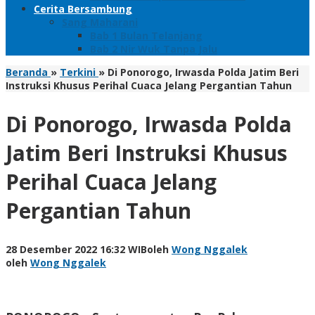
Cerita Bersambung
Sang Maharani
Bab 1 Bulan Telanjang
Bab 2 Nir Wuk Tanpa Jalu
Beranda
»
Terkini
»
Di Ponorogo, Irwasda Polda Jatim Beri
Instruksi Khusus Perihal Cuaca Jelang Pergantian Tahun
Di Ponorogo, Irwasda Polda
Jatim Beri Instruksi Khusus
Perihal Cuaca Jelang
Pergantian Tahun
28 Desember 2022 16:32 WIB
oleh
Wong Nggalek
oleh
Wong Nggalek