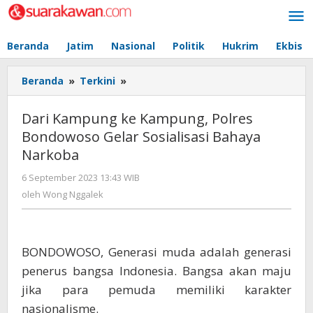
Lewati
ke
konten
Beranda
Jatim
Nasional
Politik
Hukrim
Ekbis
Beranda
»
Terkini
»
Dari
Kampung
ke
Dari Kampung ke Kampung, Polres
Kampung,
Bondowoso Gelar Sosialisasi Bahaya
Polres
Narkoba
Bondowoso
Gelar
6 September 2023 13:43 WIB
oleh
Sosialisasi
Wong
oleh
Wong Nggalek
Bahaya
Nggalek
Narkoba
BONDOWOSO, Generasi muda adalah generasi
penerus bangsa Indonesia. Bangsa akan maju
jika para pemuda memiliki karakter
nasionalisme.