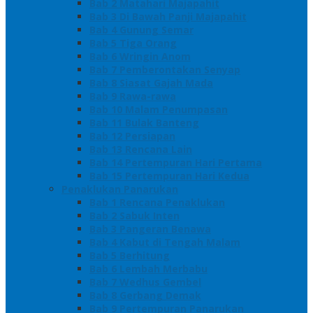
Bab 2 Matahari Majapahit
Bab 3 Di Bawah Panji Majapahit
Bab 4 Gunung Semar
Bab 5 Tiga Orang
Bab 6 Wringin Anom
Bab 7 Pemberontakan Senyap
Bab 8 Siasat Gajah Mada
Bab 9 Rawa-rawa
Bab 10 Malam Penumpasan
Bab 11 Bulak Banteng
Bab 12 Persiapan
Bab 13 Rencana Lain
Bab 14 Pertempuran Hari Pertama
Bab 15 Pertempuran Hari Kedua
Penaklukan Panarukan
Bab 1 Rencana Penaklukan
Bab 2 Sabuk Inten
Bab 3 Pangeran Benawa
Bab 4 Kabut di Tengah Malam
Bab 5 Berhitung
Bab 6 Lembah Merbabu
Bab 7 Wedhus Gembel
Bab 8 Gerbang Demak
Bab 9 Pertempuran Panarukan