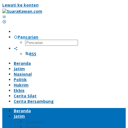
Lewati ke konten
Pencarian
RSS
Beranda
Jatim
Nasional
Politik
Hukrim
Ekbis
Cerita Silat
Cerita Bersambung
Beranda
Jatim
Surabaya
Malang