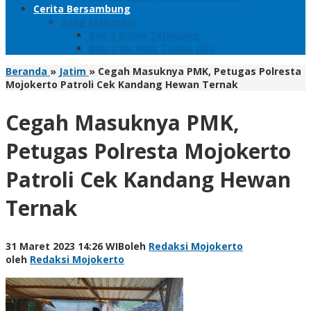
Cerita Bersambung
Sang Maharani
Bab 1 Bulan Telanjang
Bab 2 Nir Wuk Tanpa Jalu
Beranda
»
Jatim
»
Cegah Masuknya PMK, Petugas Polresta
Mojokerto Patroli Cek Kandang Hewan Ternak
Cegah Masuknya PMK,
Petugas Polresta Mojokerto
Patroli Cek Kandang Hewan
Ternak
31 Maret 2023 14:26 WIB
oleh
Redaksi Mojokerto
oleh
Redaksi Mojokerto