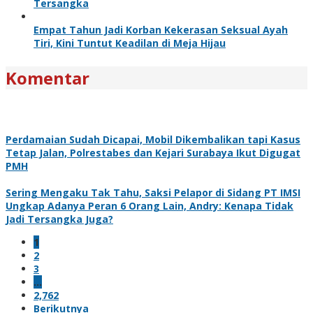
Tersangka
Empat Tahun Jadi Korban Kekerasan Seksual Ayah
Tiri, Kini Tuntut Keadilan di Meja Hijau
Komentar
Perdamaian Sudah Dicapai, Mobil Dikembalikan tapi Kasus
Tetap Jalan, Polrestabes dan Kejari Surabaya Ikut Digugat
PMH
Sering Mengaku Tak Tahu, Saksi Pelapor di Sidang PT IMSI
Ungkap Adanya Peran 6 Orang Lain, Andry: Kenapa Tidak
Jadi Tersangka Juga?
1
2
3
…
2,762
Berikutnya