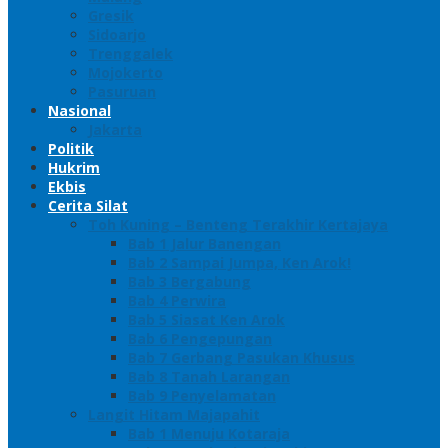
Gresik
Sidoarjo
Trenggalek
Mojokerto
Pasuruan
Nasional
Jakarta
Politik
Hukrim
Ekbis
Cerita Silat
Toh Kuning – Benteng Terakhir Kertajaya
Bab 1 Jalur Banengan
Bab 2 Sampai Jumpa, Ken Arok!
Bab 3 Bergabung
Bab 4 Perwira
Bab 5 Siasat Ken Arok
Bab 6 Pengepungan
Bab 7 Gerbang Pasukan Khusus
Bab 8 Tanah Larangan
Bab 9 Penyelamatan
Langit Hitam Majapahit
Bab 1 Menuju Kotaraja